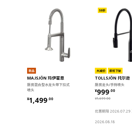
新品
大减价
即将下架
MAJSJÖN 玛伊霍恩
TOLLSJÖN 托尔逊
厨房混合型水龙头带下拉式
厨房龙头/手持喷头
¥ 999.00
999
喷头
¥
.
00
¥ 1499.00
1,499
¥ 1699.00
¥
1,699
.
00
¥
.
00
优惠期限 2026.07.29
2026.08.18