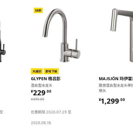
大减价
即将下架
GLYPEN 格吕彭
MAJSJÖN 玛伊
混合型水龙头
厨房混合型水龙头带
¥ 229.00
229
喷头
¥
.
00
¥ 1299.00
1,299
¥ 399.00
¥
399
.
00
¥
.
00
 至
优惠期限 2026.07.29 至
2026.08.18