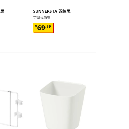
纳思
SUNNERSTA 苏纳思
可调式钩架
¥ 69.99
69
¥
.
99
对比