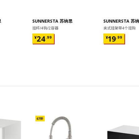
思
SUNNERSTA 苏纳思
SUNNERSTA 苏
挂杆/4钩/2容器
夹式挂架带4个挂钩
¥ 24.99
¥ 19.99
24
19
¥
.
99
¥
.
99
对比
对比