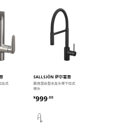
霍恩
SALLSJÖN 萨尔霍恩
拉出式
厨房混合型水龙头带下拉式
喷头
¥ 999.00
999
¥
.
00