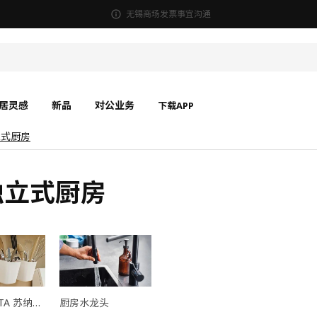
无锡商场发票事宜沟通
居灵感
新品
对公业务
下载APP
独立式厨房
 独立式厨房
SUNNERSTA 苏纳思 配件
厨房水龙头