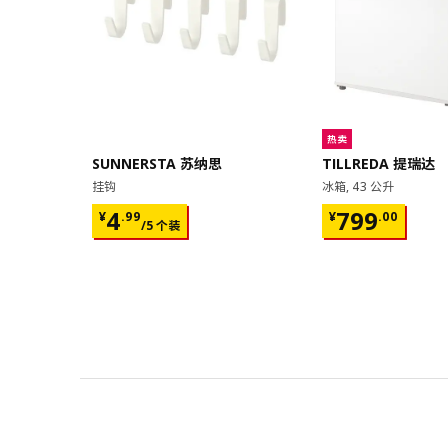
热卖
SUNNERSTA 苏纳思
TILLREDA 提瑞达
挂钩
冰箱, 43 公升
¥ 4.99/5 个装
¥ 799.00
4
799
¥
.
99
¥
.
00
/5 个装
对比
对比