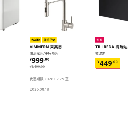
大减价
即将下架
热卖
VIMMERN 莱莫恩
TILLREDA 提瑞达
厨房龙头/手持喷头
微波炉
¥ 999.00
999
¥
.
00
¥ 449.00
449
¥
.
00
¥ 1499.00
¥
1,499
.
00
优惠期限 2026.07.29 至
2026.08.18
对比
对比