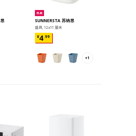
热卖
纳思
SUNNERSTA 苏纳思
盛具, 12x11 厘米
¥ 4.99
4
¥
.
99
+1
对比