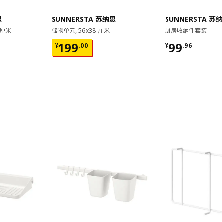
思
SUNNERSTA 苏纳思
SUNNERSTA 苏
 厘米
储物单元, 56x38 厘米
厨房收纳件套装
¥ 199.00
¥ 99.96
199
99
¥
.
00
¥
.
96
对比
对比