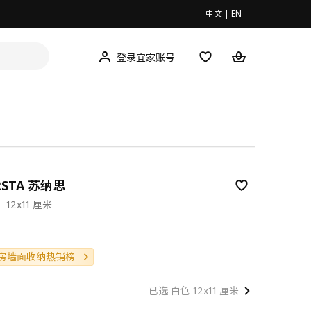
中文
|
EN
登录宜家账号
RSTA 苏纳思
2x11 厘米
房墙面收纳热销榜
已选 白色 12x11 厘米