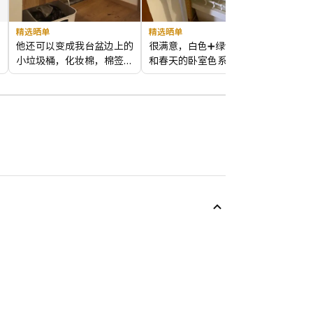
精选晒单
精选晒单
精选晒
所
他还可以变成我台盆边上的
很满意，白色➕绿色很搭，
以前就
。
小垃圾桶，化妆棉，棉签，
和春天的卧室色系符合，配
次又买
样
洗脸巾，都可以扔，我的卫
外观设计:
优秀
这个架子超级合适，挂钩也
外观设计:
好
外观设
成
生间，只有这个小垃圾桶，
整体感受:
优秀
是很合适
整体感受:
很好
整体感
！
米有别的垃圾桶～
商品品质:
优秀
商品品质:
好
商品品