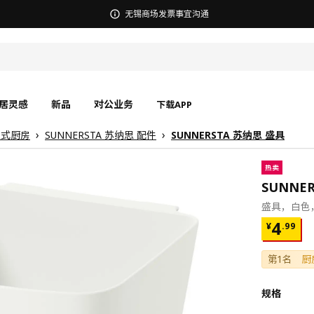
宜家在中国召回部分批次BÄSINGEN 巴辛根 淋浴椅
居灵感
新品
对公业务
下载APP
独立式厨房
SUNNERSTA 苏纳思 配件
SUNNERSTA 苏纳思 盛具
热卖
SUNNE
盛具，白色，1
¥ 4.99
4
¥
.
99
第1名
厨
规格