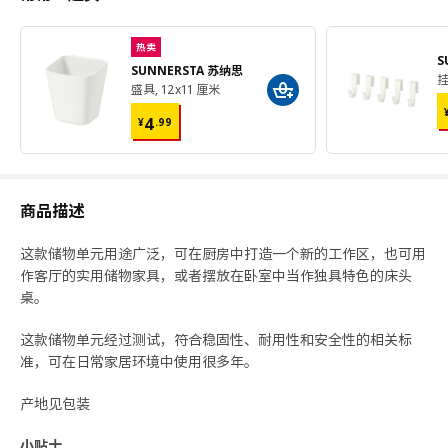
热卖
S
SUNNERSTA 苏纳思
盛具, 12x11 厘米
¥ 4.99
4
¥
.
99
商品描述
这款储物单元用途广泛，可在厨房中打造一个新的工作区，也可用
作客厅的实用储物家具，或者摆放在卧室中当作独具特色的床头
桌。
这款储物单元经过测试，符合稳固性、耐用性和安全性的相关标
准，可在日常家居环境中使用很多年。
产地见包装
小贴士