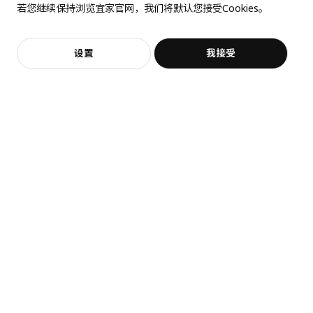
若您继续保持浏览宜家官网，我们将默认您接受Cookies。
价格透明，设计专业，现货供应
抱歉，该商品在所选地区暂时缺货。
相似推荐
加入购物袋
立即购买
设置
我接受
不，谢谢
立即预约
客服
收藏
展开更多
猜你喜欢
长度
56 厘米
宽度
38 厘米
高度
97 厘米
最大可承重
20 公斤
每块搁板最大可承重
7 公斤
最大可承重量/抽屉
6 公斤
包装信息
FRÖSJÖN 弗洛斯杰
JOSTEIN 约斯坦
包装数量
1
搁架单元, 40x96 厘米
搁架带容器, 41x40x90 厘米