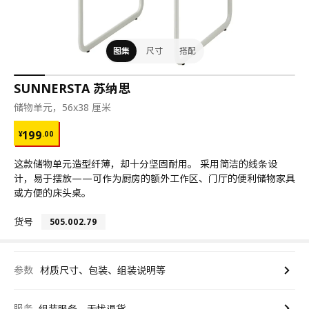
图集
尺寸
搭配
SUNNERSTA 苏纳思
储物单元，56x38 厘米
¥ 199.00
199
¥
.
00
这款储物单元造型纤薄，却十分坚固耐用。 采用简洁的线条设
计，易于摆放——可作为厨房的额外工作区、门厅的便利储物家具
或方便的床头桌。
货号
505.002.79
参数
材质尺寸、包装、组装说明等
服务
组装服务、无忧退货