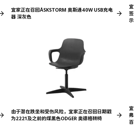
宜
宜家正在召回ÅSKSTORM 奥斯通40W USB充电
签
器 深灰色
示
宜
由于潜在跌坐和受伤风险，宜家正在召回日期戳
弗
为2221及之前的煤黑色ODGER 奥德格转椅
百