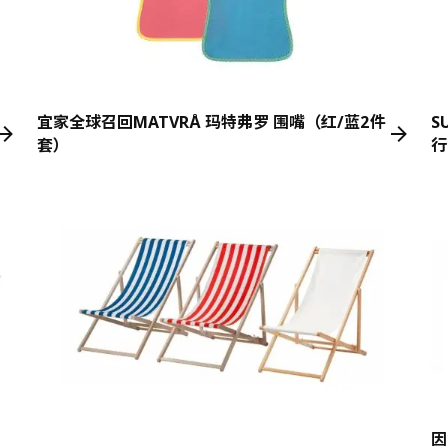
宜家全球召回MATVRÅ 玛特弗罗 围嘴（红/蓝2件
S
套）
行
因