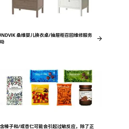
UNDVIK 桑维婴儿换衣桌/抽屉柜召回维修服务
动
含榛子和/或杏仁可能会引起过敏反应，除了正