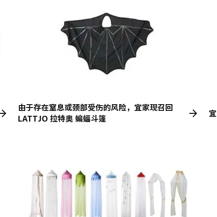
由于存在窒息或颈部受伤的风险，宜家现召回
宜
LATTJO 拉特奥 蝙蝠斗篷