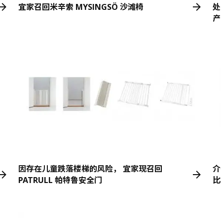
宜家召回米辛索 MYSINGSÖ 沙滩椅
处
产
因存在儿童跌落楼梯的风险， 宜家现召回
介
PATRULL 帕特鲁安全门
比