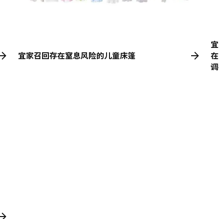
宜
宜家召回存在窒息风险的儿童床篷
在
调