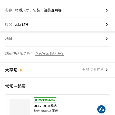
参数
材质尺寸、包装、组装说明等
服务
无忧退货
地址
想前往商场选购？
查询宜家商场库存
大家晒
全部17条晒单
常常一起买
棉/莱赛尔混纺
ULLVIDE 乌维达
枕套, 50x80 厘米