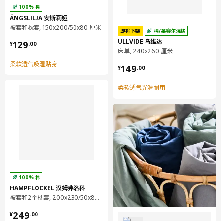
100% 棉
ÄNGSLILJA 安斯莉娅
被套和枕套, 150x200/50x80 厘米
即将下架
棉/莱赛尔混纺
¥ 129.00
ULLVIDE 乌维达
129
¥
.
00
床单, 240x260 厘米
¥ 149.00
柔软透气吸湿贴身
149
¥
.
00
柔软透气光滑耐用
100% 棉
HAMPFLOCKEL 汉姆弗洛科
被套和2个枕套, 200x230/50x80 厘米
¥ 249.00
249
¥
.
00