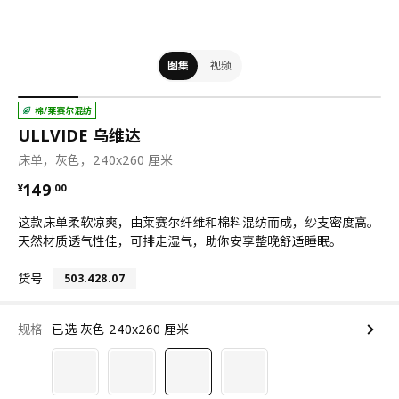
图集
视频
棉/莱赛尔混纺
ULLVIDE 乌维达
床单，灰色，240x260 厘米
¥ 149.00
149
¥
.
00
这款床单柔软凉爽，由莱赛尔纤维和棉料混纺而成，纱支密度高。
天然材质透气性佳，可排走湿气，助你安享整晚舒适睡眠。
货号
503.428.07
规格
已选 灰色 240x260 厘米