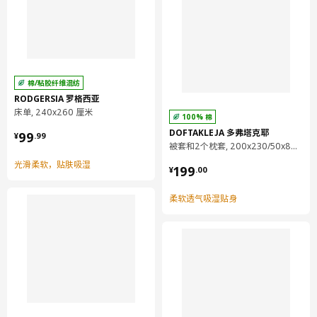
棉/粘胶纤维混纺
RODGERSIA 罗格西亚
床单, 240x260 厘米
100% 棉
¥ 99.99
DOFTAKLEJA 多弗塔克耶
99
¥
.
99
被套和2个枕套, 200x230/50x80 厘米
¥ 199.00
光滑柔软，贴肤吸湿
199
¥
.
00
柔软透气吸湿贴身