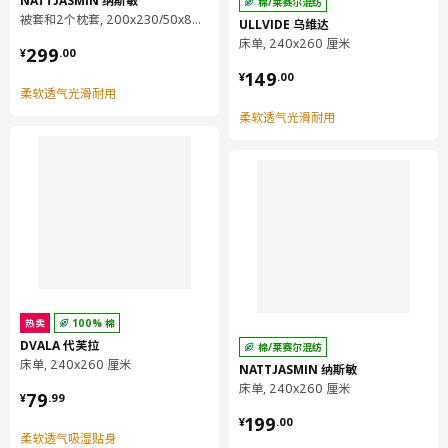
NATTJASMIN 纳斯敏
棉/莱赛尔混纺
被套和2个枕套, 200x230/50x80 厘米
ULLVIDE 乌维达
床单, 240x260 厘米
¥ 299.00
299
¥
.
00
¥ 149.00
149
¥
.
00
柔软透气光滑耐用
柔软透气光滑耐用
热卖
100% 棉
DVALA 代芙拉
棉/莱赛尔混纺
床单, 240x260 厘米
NATTJASMIN 纳斯敏
床单, 240x260 厘米
¥ 79.99
79
¥
.
99
¥ 199.00
199
¥
.
00
柔软透气吸湿贴身