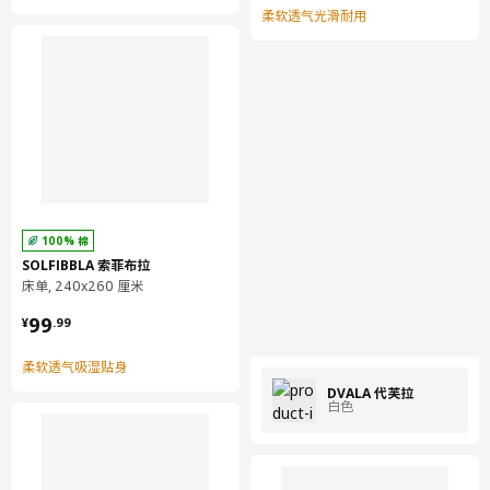
柔软透气光滑耐用
100% 棉
SOLFIBBLA 索菲布拉
床单, 240x260 厘米
¥ 99.99
99
¥
.
99
柔软透气吸湿贴身
DVALA 代芙拉
白色