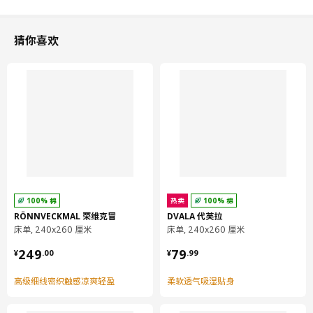
猜你喜欢
100% 棉
热卖
100% 棉
RÖNNVECKMAL 荣维克冒
DVALA 代芙拉
床单, 240x260 厘米
床单, 240x260 厘米
¥ 249.00
¥ 79.99
249
79
¥
.
00
¥
.
99
高级细线密织触感凉爽轻盈
柔软透气吸湿贴身