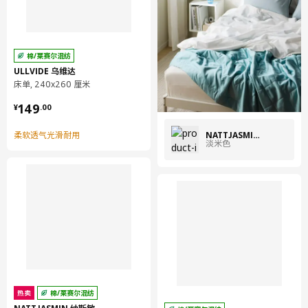
棉/莱赛尔混纺
ULLVIDE 乌维达
床单, 240x260 厘米
¥ 149.00
149
¥
.
00
NATTJASMIN 纳斯敏
柔软透气光滑耐用
淡米色
热卖
棉/莱赛尔混纺