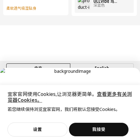
ULLVIDE 乌维达
深蓝色
柔软透气吸湿贴身
中文
English
© Inter IKEA Systems B.V. 1999-2026
隐私政策
缺陷披露政策
使用条款
宜家官网使用Cookies,让浏览器更简单。
查看更多有关浏
上海工商
沪公网安备 31010402001069号
览器Cookies。
全屋设计服务
沪ICP 备17055232 号
若您继续保持浏览宜家官网，我们将默认您接受Cookies。
宜家AI购物助手算法 网信算备310104755117001240013号
价格透明，设计专业，现货供应
抱歉，该商品在所选地区暂时缺货。
相似推荐
宜家智能搜索生成合成算法 网信算备310104755117001250025号
Cookie设置
加入购物袋
立即购买
设置
我接受
不，谢谢
立即预约
客服
收藏