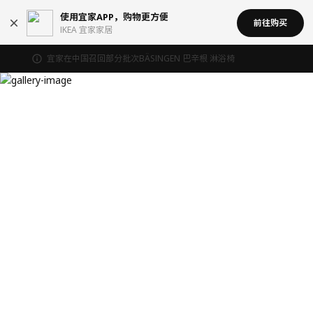
使用宜家APP，购物更方便
前往购买
IKEA 宜家家居
宜家在中国召回部分批次BÄSINGEN 巴辛根 淋浴椅