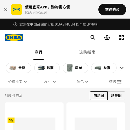
使用宜家APP，购物更方便
前往购买
IKEA 宜家家居
宜家在中国召回部分批次BÄSINGEN 巴辛根 淋浴椅
商品
选购指南
全部
被套
床单
枕套
价格排序
尺寸
颜色
筛选
569 件商品
商品图
场景图
对比
对比