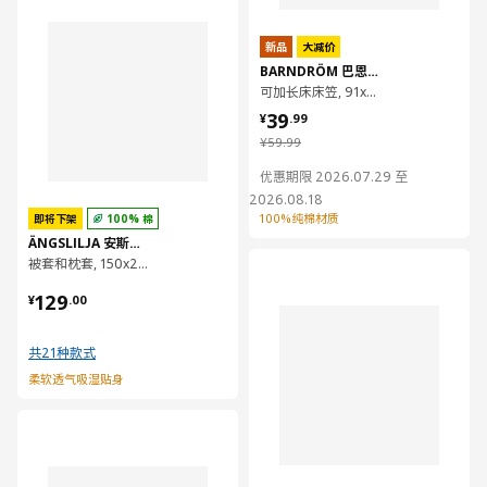
新品
大减价
BARNDRÖM 巴恩德吕姆
可加长床床笠, 91x155 厘米
¥ 39.99
39
¥
.
99
¥ 59.99
¥
59
.
99
优惠期限 2026.07.29 至
2026.08.18
100%纯棉材质
即将下架
100% 棉
ÄNGSLILJA 安斯莉娅
被套和枕套, 150x200/50x80 厘米
对比
¥ 129.00
129
¥
.
00
共21种款式
柔软透气吸湿贴身
对比