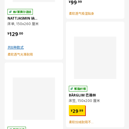
¥ 99.99
99
¥
.
99
棉/莱赛尔混纺
柔软透气吸湿贴身
NATTJASMIN 纳斯敏
床单, 150x260 厘米
对比
¥ 129.00
129
¥
.
00
共8种款式
柔软透气光滑耐用
对比
聚酯纤维
BÄRGLIM 巴雅林
床笠, 150x200 厘米
¥ 29.99
29
¥
.
99
柔软拉绒耐用不起皱