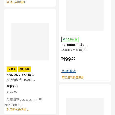
婴幼儿A类标准
对比
100% 棉
BRUDKRUSBÄR 布鲁库巴
被套和2个枕套, 200x230/50x80 厘米
¥ 199.00
199
¥
.
00
大减价
即将下架
共6种款式
KANONVISKA 康农维斯卡
柔软透气吸湿贴身
被套和枕套, 150x200/50x80 厘米
¥ 99.99
99
¥
.
99
对比
¥ 129.00
¥
129
.
00
优惠期限 2026.07.29 至
2026.08.18
耐用透气光滑快干易护理