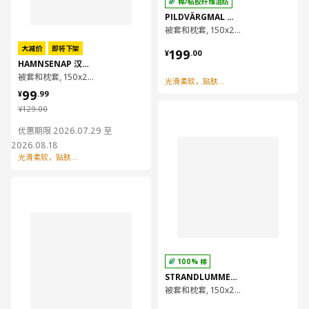
棉/粘胶纤维混纺
PILDVÄRGMAL 皮德维茂
被套和枕套, 150x200/50x80 厘米
¥ 199.00
大减价
即将下架
199
¥
.
00
HAMNSENAP 汉西纳普
被套和枕套, 150x200/50x80 厘米
光滑柔软，贴肤吸湿
¥ 99.99
99
¥
.
99
¥ 129.00
¥
129
.
00
对比
优惠期限 2026.07.29 至
2026.08.18
光滑柔软，贴肤吸湿
对比
100% 棉
STRANDLUMMER 斯丹鲁默
被套和枕套, 150x200/50x80 厘米