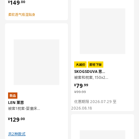
¥ 149.00
149
¥
.
00
柔软透气吸湿贴身
对比
大减价
即将下架
SKOGSDUVA 思克蒂瓦
被套和枕套, 150x200/50x80 厘米
¥ 79.99
79
¥
.
99
¥ 99.99
¥
99
.
99
新品
优惠期限 2026.07.29 至
LEN 莱恩
2026.08.18
被套1枕套-婴童床用, 110x125/35x55 厘米
¥ 129.00
129
对比
¥
.
00
共2种款式