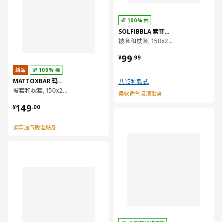
100% 棉
SOLFIBBLA 索菲布拉
被套和枕套, 150x200/50x80 厘米
¥ 99.99
99
¥
.
99
新品
100% 棉
MATTOXBÄR 玛托斯巴
共15种款式
被套和枕套, 150x200/50x80 厘米
柔软透气吸湿贴身
¥ 149.00
149
¥
.
00
对比
柔软透气吸湿贴身
对比