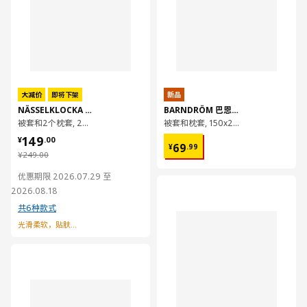
大减价
即将下架
新品
NÄSSELKLOCKA 奈瑟克洛
BARNDRÖM 巴恩德吕姆
被套和2个枕套, 200x230/50x80 厘米
被套和枕套, 150x200/50x80 厘米
¥ 149.00
149
¥ 69.99
¥
.
00
69
¥
.
99
¥ 249.00
¥
249
.
00
优惠期限 2026.07.29 至
对比
2026.08.18
共6种款式
光滑柔软，贴肤吸湿
对比