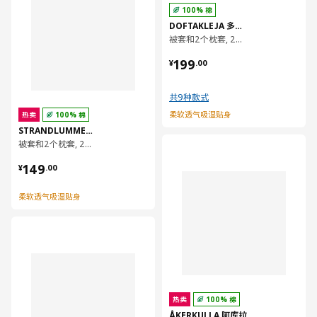
100% 棉
DOFTAKLEJA 多弗塔克耶
被套和2个枕套, 200x230/50x80 厘米
¥ 199.00
199
¥
.
00
共9种款式
柔软透气吸湿贴身
热卖
100% 棉
STRANDLUMMER 斯丹鲁默
被套和2个枕套, 200x230/50x80 厘米
对比
¥ 149.00
149
¥
.
00
柔软透气吸湿贴身
对比
热卖
100% 棉
ÅKERKULLA 阿库拉