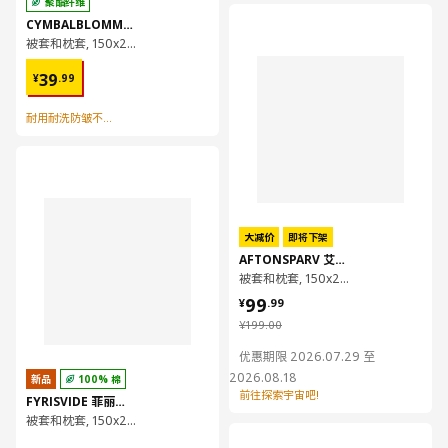
聚酯纤维
对比
CYMBALBLOMMA 辛巴鲁玛
被套和枕套, 150x200/50x80 厘米
¥ 39.99
39
¥
.
99
耐用耐洗防皱不缩水
对比
大减价
即将下架
AFTONSPARV 艾顿斯帕
被套和枕套, 150x200/50x80 厘米
¥ 99.99
99
¥
.
99
¥ 199.00
¥
199
.
00
优惠期限 2026.07.29 至
2026.08.18
新品
100% 棉
前往探索宇宙吧!
FYRISVIDE 菲丽维德
被套和枕套, 150x200/50x80 厘米
对比