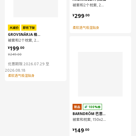
被套和2个枕套, 200x230/50x80 厘米
¥ 299.00
299
¥
.
00
柔软透气吸湿贴身
大减价
即将下架
GROVSNÄRJA 格鲁纳嘉
被套和2个枕套, 240x220/50x80 厘米
对比
¥ 199.00
199
¥
.
00
¥ 249.00
¥
249
.
00
优惠期限 2026.07.29 至
2026.08.18
柔软透气吸湿贴身
新品
100%棉
BARNDRÖM 巴恩德吕姆
被套和枕套, 150x200/50x80 厘米
¥ 149.00
149
¥
.
00