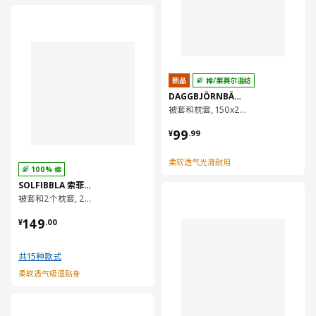
对比
新品
棉/莱赛尔混纺
DAGGBJÖRNBÄR 达格比奥巴
被套和枕套, 150x200/50x80 厘米
¥ 99.99
99
¥
.
99
柔软透气光滑耐用
100% 棉
SOLFIBBLA 索菲布拉
对比
被套和2个枕套, 200x230/50x80 厘米
¥ 149.00
149
¥
.
00
共15种款式
柔软透气吸湿贴身
对比