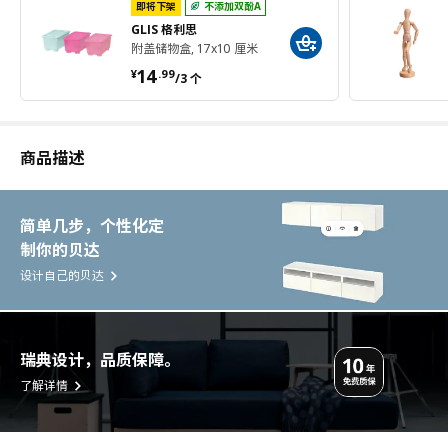
即将下架
不添加双酚A
GLIS 格利思
附盖储物盒, 17x10 厘米
¥ 14.99/3 个
14
¥
.
99
/3 个
商品描述
简单几步，个性化定
制你的贝达
设计自己的贝达
瑞典设计，品质保障。
了解详情