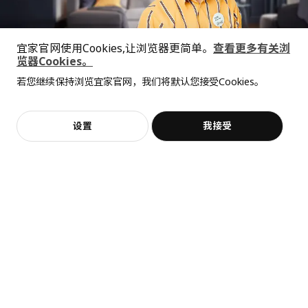
展开更多
宜家官网使用Cookies,让浏览器更简单。
查看更多有关浏
览器Cookies。
全屋设计服务
若您继续保持浏览宜家官网，我们将默认您接受Cookies。
猜你喜欢
价格透明，设计专业，现货供应
抱歉，该商品在所选地区暂时缺货。
相似推荐
加入购物袋
立即购买
设置
我接受
不，谢谢
立即预约
客服
收藏
HEMNES 汉尼斯
BRIMNES 百灵
电视柜, 148x47x57 厘米
电视柜, 120x41x53 厘米
¥ 1299.00
¥ 699.00
1,299
699
¥
.
00
¥
.
00