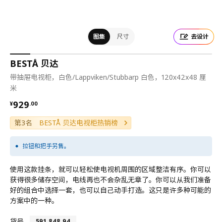
图集
尺寸
去设计
BESTÅ 贝达
带抽屉电视柜，白色/Lappviken/Stubbarp 白色，120x42x48 厘
米
¥ 929.00
929
¥
.
00
第3名
BESTÅ 贝达电视柜热销榜
拉钮和把手另售。
使用这款挂条，就可以轻松使电视机周围的区域整洁有序。你可以
获得很多储存空间，电线再也不会杂乱无章了。你可以从我们准备
好的组合中选择一套，也可以自己动手打造。这只是许多种可能的
方案中的一种。
货号
591.848.94