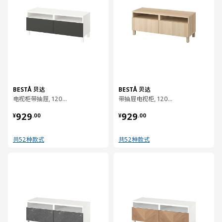
BESTÅ 贝达
BESTÅ 贝达
电视柜带抽屉, 120x42x48 厘米
带抽屉电视柜, 120x42x48 厘米
¥ 929.00
¥ 929.00
929
929
¥
.
00
¥
.
00
共52种款式
共52种款式
对比
对比