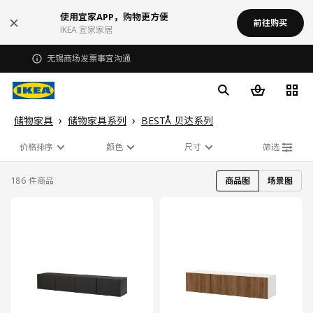
使用宜家APP，购物更方便
前往购买
IKEA 宜家家居
无锡商场发票事宜沟通
储物家具
储物家具系列
BESTÅ 贝达系列
价格排序
颜色
尺寸
筛选
186 件商品
商品图
场景图
对比
对比