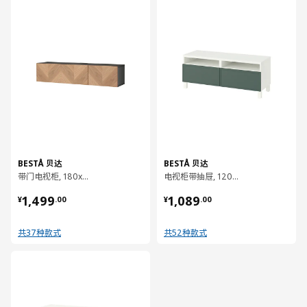
BESTÅ 贝达
BESTÅ 贝达
带门电视柜, 180x42x38 厘米
电视柜带抽屉, 120x42x48 厘米
¥ 1499.00
¥ 1089.00
1,499
1,089
¥
.
00
¥
.
00
共37种款式
共52种款式
对比