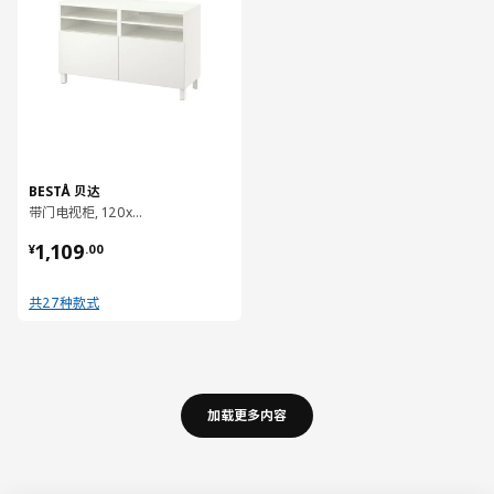
BESTÅ 贝达
带门电视柜, 120x42x74 厘米
¥ 1109.00
1,109
¥
.
00
共27种款式
加载更多内容