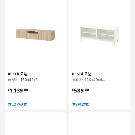
对比
对比
BESTÅ 贝达
BESTÅ 贝达
电视柜, 180x42x39 厘米
电视柜, 120x40x48 厘米
¥ 1139.00
¥ 589.00
1,139
589
¥
.
00
¥
.
00
共22种款式
共3种款式
对比
对比