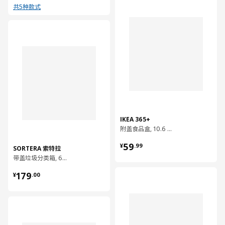
共5种款式
对比
IKEA 365+
附盖食品盒, 10.6 公升
¥ 59.99
59
¥
.
99
SORTERA 索特拉
带盖垃圾分类箱, 60 公升
¥ 179.00
179
对比
¥
.
00
对比