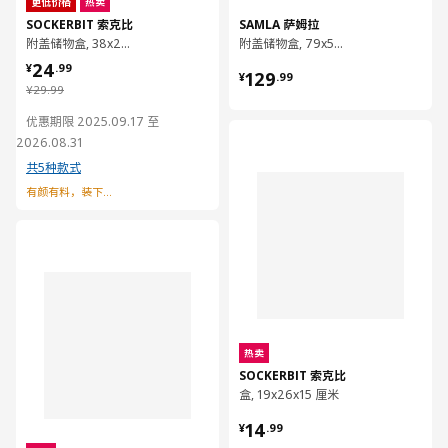
更低价格
热卖
SOCKERBIT 索克比
SAMLA 萨姆拉
附盖储物盒, 38x25x15 厘米
附盖储物盒, 79x57x43 厘米/130 公升
¥ 24.99
24
¥ 129.99
¥
.
99
129
¥
.
99
¥ 29.99
¥
29
.
99
优惠期限 2025.09.17 至
对比
2026.08.31
共5种款式
有颜有料，装下凌乱更从容
对比
热卖
SOCKERBIT 索克比
盒, 19x26x15 厘米
¥ 14.99
14
¥
.
99