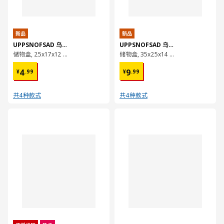
新品
新品
UPPSNOFSAD 乌普诺萨
UPPSNOFSAD 乌普诺萨
储物盒, 25x17x12 厘米/3.5 公升
储物盒, 35x25x14 厘米/9 公升
¥ 4.99
¥ 9.99
4
9
¥
.
99
¥
.
99
共4种款式
共4种款式
对比
对比