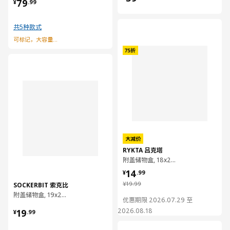
¥ 79.99
79
¥
.
99
共5种款式
对比
可标记，大容量，装万物
对比
大减价
RYKTA 吕克塔
附盖储物盒, 18x24x12 厘米/3.5 公升
¥ 14.99
14
¥
.
99
¥ 19.99
¥
19
.
99
SOCKERBIT 索克比
附盖储物盒, 19x26x15 厘米
优惠期限 2026.07.29 至
¥ 19.99
2026.08.18
19
¥
.
99
对比