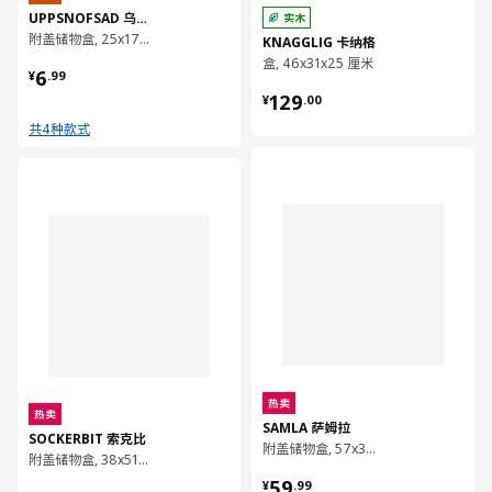
UPPSNOFSAD 乌普诺萨
实木
附盖储物盒, 25x17x12 厘米/3.5 公升
KNAGGLIG 卡纳格
盒, 46x31x25 厘米
¥ 6.99
6
¥
.
99
¥ 129.00
129
¥
.
00
共4种款式
对比
对比
热卖
热卖
SAMLA 萨姆拉
SOCKERBIT 索克比
附盖储物盒, 57x39x28 厘米/45 公升
附盖储物盒, 38x51x30 厘米
¥ 59.99
59
¥
.
99