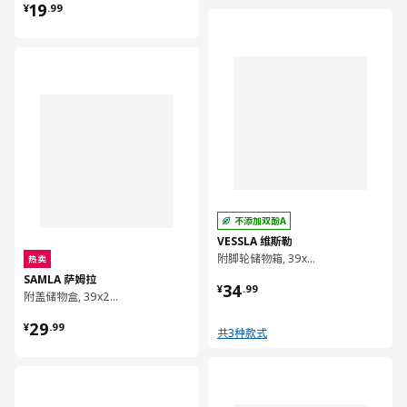
¥ 19.99
19
¥
.
99
对比
对比
不添加双酚A
VESSLA 维斯勒
附脚轮储物箱, 39x39 厘米
热卖
SAMLA 萨姆拉
¥ 34.99
34
¥
.
99
附盖储物盒, 39x28x28 厘米/22 公升
¥ 29.99
29
¥
.
99
共3种款式
对比
对比