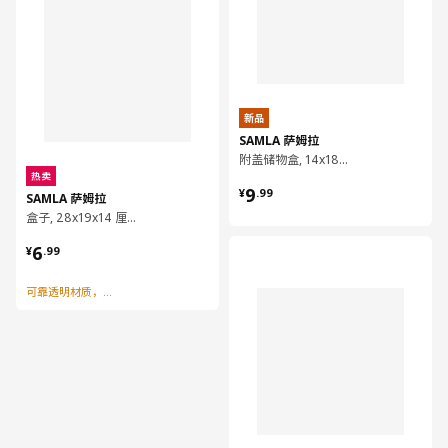
新品
SAMLA 萨姆拉
附盖储物盒, 14x18x10 厘米/1 公升
热卖
¥ 9.99
9
¥
.
99
SAMLA 萨姆拉
盒子, 28x19x14 厘米/5 公升
¥ 6.99
6
对比
¥
.
99
可靠透明材质，分类收纳好帮手