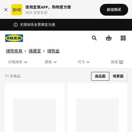
使用宜家APP，购物更方便
前往购买
IKEA 宜家家居
无锡商场发票事宜沟通
储物家具
储藏室
储物盒
价格排序
颜色
尺寸
筛选
71 件商品
商品图
场景图
对比
对比