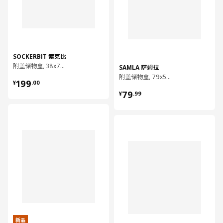
SOCKERBIT 索克比
附盖储物盒, 38x76x30 厘米
SAMLA 萨姆拉
附盖储物盒, 79x57x18 厘米/55 公升
¥ 199.00
199
¥
.
00
¥ 79.99
79
¥
.
99
对比
对比
新品