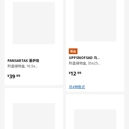
新品
UPPSNOFSAD 乌普诺萨
PANSARTAX 潘萨塔
附盖储物盒, 35x25x14 厘米/9 公升
附盖储物盒, 16.5x16.5x16.5 厘米
¥ 12.99
12
¥ 39.99
¥
.
99
39
¥
.
99
共4种款式
对比
对比