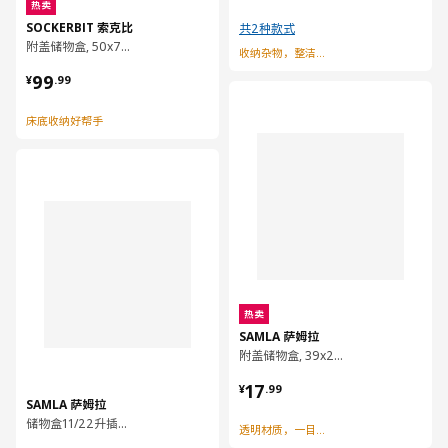
热卖
SOCKERBIT 索克比
共2种款式
附盖储物盒, 50x77x19 厘米
收纳杂物，整洁有序
¥ 99.99
99
¥
.
99
对比
床底收纳好帮手
对比
热卖
SAMLA 萨姆拉
附盖储物盒, 39x28x14 厘米/11 公升
¥ 17.99
17
¥
.
99
SAMLA 萨姆拉
储物盒11/22升插件, 37x25x12 厘米
透明材质，一目了然