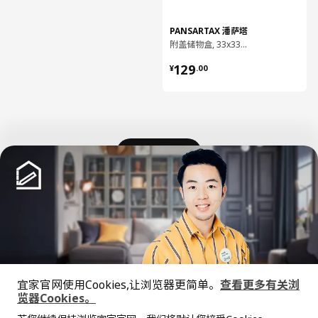
PANSARTAX 潘萨塔
附盖储物盒, 33x33x33 厘米
¥ 129.00
129
¥
.
00
加载更多内容
宜家官网使用Cookies,让浏览器更简单。
查看更多有关浏
中文
English
览器Cookies。
全屋设计服务