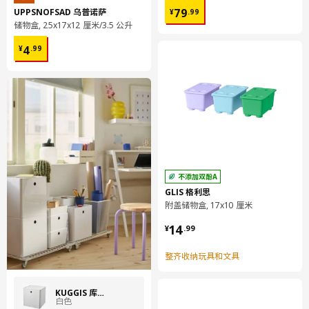
¥ 79.99
UPPSNOFSAD 乌普诺萨
79
¥
.
99
储物盒, 25x17x12 厘米/3.5 公升
¥ 4.99
4
¥
.
99
不添加双酚A
GLIS 格利思
附盖储物盒, 17x10 厘米
¥ 14.99
14
¥
.
99
整齐收纳玩具和文具
KUGGIS 库吉斯
白色