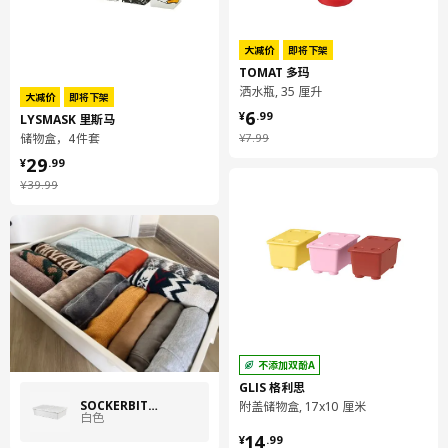
大减价
即将下架
TOMAT 多玛
洒水瓶, 35 厘升
大减价
即将下架
¥ 6.99
6
¥
.
99
LYSMASK 里斯马
¥ 7.99
¥
7
.
99
储物盒，4件套
¥ 29.99
29
¥
.
99
¥ 39.99
¥
39
.
99
不添加双酚A
GLIS 格利思
SOCKERBIT 索克比
附盖储物盒, 17x10 厘米
白色
¥ 14.99
14
¥
.
99