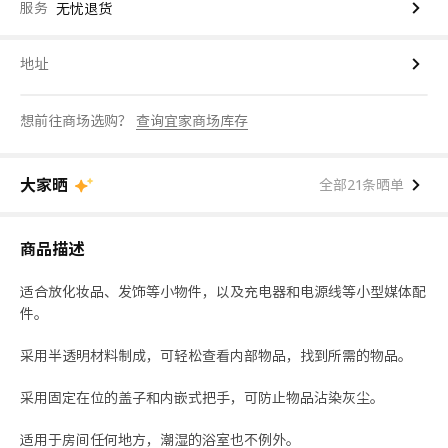
服务
无忧退货
地址
想前往商场选购？
查询宜家商场库存
大家晒
全部21条晒单
商品描述
适合放化妆品、发饰等小物件，以及充电器和电源线等小型媒体配
件。
采用半透明材料制成，可轻松查看内部物品，找到所需的物品。
采用固定在位的盖子和内嵌式把手，可防止物品沾染灰尘。
适用于房间任何地方，潮湿的浴室也不例外。