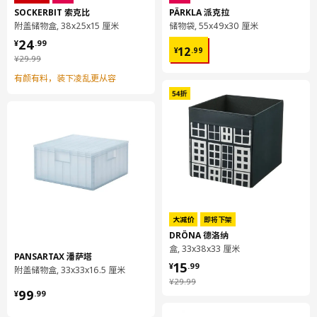
SOCKERBIT 索克比
PÄRKLA 派克拉
附盖储物盒, 38x25x15 厘米
储物袋, 55x49x30 厘米
¥ 24.99
24
¥ 12.99
¥
.
99
高度
16.5 厘米
12
¥
.
99
¥ 29.99
¥
29
.
99
宽度
16.5 厘米
有颜有料，装下凌乱更从容
容量
2.5 公升
深度
16.5 厘米
包装信息
包装数量
1
高度
9 厘米
长度
17 厘米
净重
0.31 公斤
大减价
即将下架
DRÖNA 德洛纳
容量
2.5 公升
盒, 33x38x33 厘米
PANSARTAX 潘萨塔
重量
0.38 公斤
¥ 15.99
15
¥
.
99
附盖储物盒, 33x33x16.5 厘米
宽度
17 厘米
¥ 29.99
¥
29
.
99
¥ 99.99
99
¥
.
99
保养说明和环境和材料