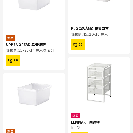
你通过更换内容物来改变外观的颜色。"
PLOGSVÄNG 普鲁司万
储物篮, 15x20x10 厘米
新品
¥ 3.99
UPPSNOFSAD 乌普诺萨
3
¥
.
99
储物盒, 35x25x14 厘米/9 公升
¥ 9.99
9
¥
.
99
热卖
LENNART 列纳特
抽屉柜
新品