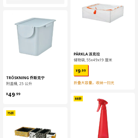
PÄRKLA 派克拉
储物袋, 55x49x19 厘米
¥ 9.99
9
¥
.
99
TRÖSKNING 乔斯克宁
折叠大容量，收纳一扫光
附盖桶, 25 公升
¥ 49.99
49
¥
.
99