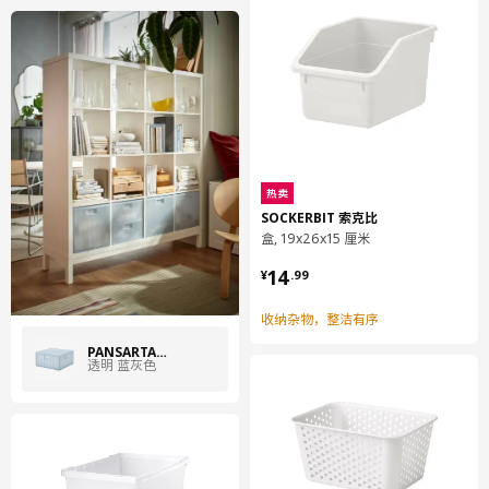
保养说明
必要的话，用软布蘸水和中性洗涤剂或皂液擦拭干净。
环境和材料
聚丙烯塑料（至少50%回收材料）
热卖
组装说明和文件
SOCKERBIT 索克比
盒, 19x26x15 厘米
货号
组装手册
¥ 14.99
14
¥
.
99
PANSARTAX 潘萨塔 附盖储物盒
005.150.23
收纳杂物，整洁有序
设计师理念
PANSARTAX 潘萨塔
透明 蓝灰色
“在设计PANSARTAX 潘萨塔 时，我的想法是打造适用于家中所有
房间的灵活储物系列，帮助人们应对生活里的各种活动需求。盒子
表面也可以用来摆放物品，而且移动起来轻松方便，这一点对于生
活空间越来越狭小、要共享空间和经常搬家的人来说尤其实用。条
纹也是结构设计的一部分，可形成图案元素；而部分透明材料方便