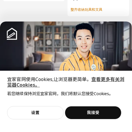
整齐收纳玩具和文具
中文
English
宜家官网使用Cookies,让浏览器更简单。
查看更多有关浏
© Inter IKEA Systems B.V. 1999-2026
览器Cookies。
隐私政策
缺陷披露政策
使用条款
全屋设计服务
若您继续保持浏览宜家官网，我们将默认您接受Cookies。
上海工商
沪公网安备 31010402001069号
价格透明，设计专业，现货供应
抱歉，该商品在所选地区暂时缺货。
相似推荐
沪ICP 备17055232 号
宜家AI购物助手算法 网信算备310104755117001240013号
宜家智能搜索生成合成算法 网信算备310104755117001250025号
加入购物袋
立即购买
设置
我接受
不，谢谢
立即预约
Cookie设置
客服
收藏