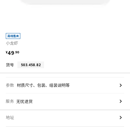
商场售卖
小龙虾
¥ 49.90
49
¥
.
90
货号
503.458.82
参数
材质尺寸、包装、组装说明等
服务
无忧退货
地址