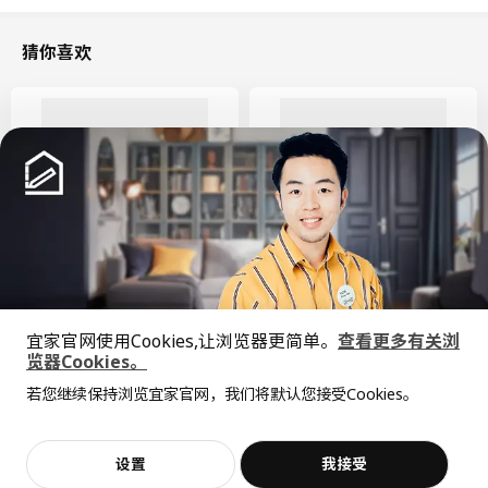
猜你喜欢
新品
限定款
SÅGMÄSTARE 索格麦斯
BAGGEBO 巴格布
宜家官网使用Cookies,让浏览器更简单。
查看更多有关浏
柜子, 83x36x128 厘米
搁架单元, 60x30x80 厘米
览器Cookies。
全屋设计服务
¥ 599.00
¥ 99.99
599
99
¥
.
00
¥
.
99
若您继续保持浏览宜家官网，我们将默认您接受Cookies。
价格透明，设计专业，现货供应
抱歉，该商品在所选地区暂时缺货。
相似推荐
加入购物袋
立即购买
设置
我接受
不，谢谢
立即预约
客服
收藏