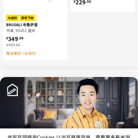
¥ 229.00
229
¥
.
00
大减价
即将下架
BRUSALI 布鲁萨里
书桌, 90x52 厘米
¥ 349.00
349
¥
.
00
¥ 399.00
¥
399
.
00
整洁美观一步到位
宽度
100 厘米
深度
36 厘米
高度
74 厘米
中文
English
最大可承重
25 公斤
包装信息
© Inter IKEA Systems B.V. 1999-2026
隐私政策
缺陷披露政策
使用条款
包装数量
1
宜家官网使用Cookies,让浏览器更简单。
查看更多有关浏