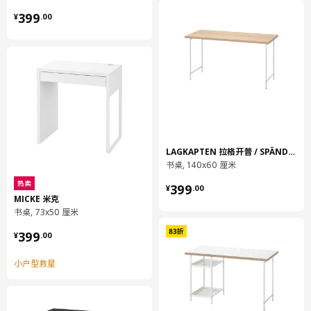
¥ 399.00
399
¥
.
00
这款书桌设有工作表面和内部笔记本储放空间，可将任何小空间变
成实用的工作间。
钢化玻璃和金属材质，结实耐用，给人开放、通风的感觉。
LAGKAPTEN 拉格开普 / SPÄND 斯班
自粘式电线固定夹，方便固定并隐藏电线。
书桌, 140x60 厘米
¥ 399.00
热卖
399
¥
.
00
桌子配有可调节支腿，减少晃动的可能。
MICKE 米克
书桌, 73x50 厘米
产地见包装
¥ 399.00
399
¥
.
00
小贴士
小户型救星
含5个自粘式线缆夹。
系列产品之一。