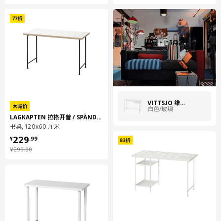
VITTSJÖ 维特索
大减价
白色/玻璃
LAGKAPTEN 拉格开普 / SPÄND 斯班
书桌, 120x60 厘米
¥ 229.99
229
¥
.
99
¥ 299.00
¥
299
.
00