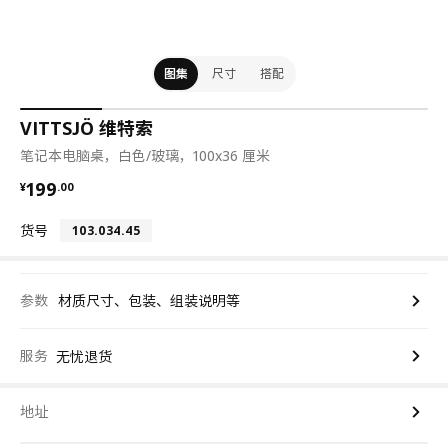
图集
尺寸
搭配
VITTSJÖ 维特索
笔记本电脑桌，白色/玻璃，100x36 厘米
¥ 199.00
199
¥
.
00
货号
103.034.45
参数
材质尺寸、包装、组装说明等
服务
无忧退货
地址