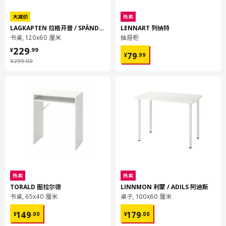
大减价
热卖
LAGKAPTEN 拉格开普 / SPÄND 斯班
LENNART 列纳特
书桌, 120x60 厘米
抽屉柜
¥ 229.99
229
¥ 79.99
¥
.
99
79
¥
.
99
¥ 299.00
¥
299
.
00
热卖
热卖
TORALD 图拉尔德
LINNMON 利蒙 / ADILS 阿迪斯
书桌, 65x40 厘米
桌子, 100x60 厘米
¥ 149.00
¥ 179.00
149
179
¥
.
00
¥
.
00