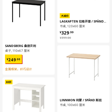
请小心轻放！若边缘受损或表面刮伤，可能会导致玻璃突然裂开或
破碎。玻璃侧面最脆弱，应尽量避免碰撞。
大减价
这款桌子专为家用设计，符合以下标准中关于耐用和稳定特性的要
LAGKAPTEN 拉格开普 / SPÄND 斯班
书桌, 120x60 厘米
求：EN 12521和EN 1730。
¥ 329.99
329
¥
.
99
设计师
¥ 399.00
¥
399
.
00
Johan Kroon
SANDSBERG 桑德贝利
桌子, 110x67 厘米
商品尺寸和包装信息
¥ 249.00
249
¥
.
00
商品尺寸
金属框架，纤巧设计
LINNMON 利蒙 / SPÄND 斯班
书桌, 100x60 厘米