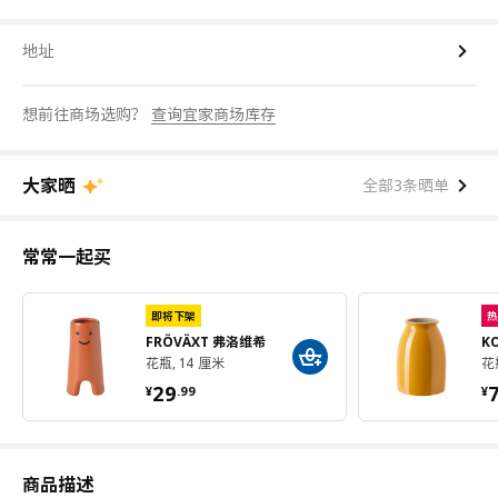
地址
想前往商场选购？
查询宜家商场库存
大家晒
全部3条晒单
常常一起买
即将下架
热
FRÖVÄXT 弗洛维希
K
花瓶, 14 厘米
花
¥ 29.99
¥
29
¥
.
99
¥
商品描述