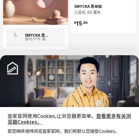
SMYCKA 思米加
人造花, 60 厘米
¥ 15.00
15
¥
.
00
SMYCKA 思米加
室内/户外 菊花/白色
中文
English
宜家官网使用Cookies,让浏览器更简单。
查看更多有关浏
© Inter IKEA Systems B.V. 1999-2026
览器Cookies。
隐私政策
缺陷披露政策
使用条款
全屋设计服务
上海工商
沪公网安备 31010402001069号
若您继续保持浏览宜家官网，我们将默认您接受Cookies。
价格透明，设计专业，现货供应
抱歉，该商品在所选地区暂时缺货。
相似推荐
沪ICP 备17055232 号