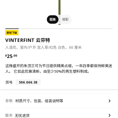
图集
搭配
即将下架
VINTERFINT 云芬特
人造花，室内/户外 宫人草/红色 白色，60 厘米
¥ 25.00
25
¥
.
00
这株盛开的朱顶兰可为节日提供精美点缀，一年四季都保持鲜美迷
人。 它如此优雅清新，由至少50%的再生塑料制成。
货号
506.066.38
参数
材质尺寸、包装、组装说明等
服务
无忧退货