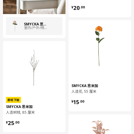
¥ 20.00
20
¥
.
00
SMYCKA 思米加
室内/户外/绣球花 粉红色
SMYCKA 思米加
人造花, 55 厘米
¥ 15.00
即将下架
15
¥
.
00
SMYCKA 思米加
人造树枝, 85 厘米
¥ 25.00
25
¥
.
00