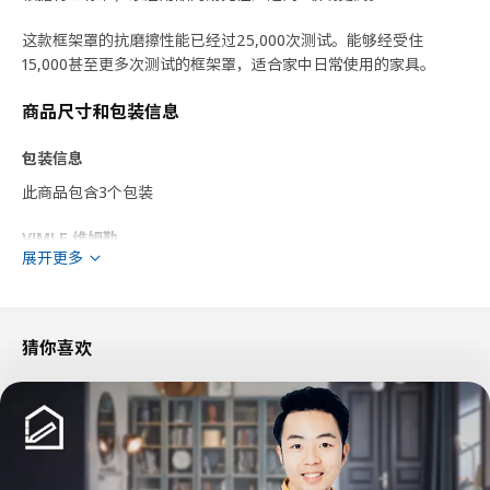
这款框架罩的抗磨擦性能已经过25,000次测试。能够经受住
15,000甚至更多次测试的框架罩，适合家中日常使用的家具。
商品尺寸和包装信息
包装信息
此商品包含3个包装
VIMLE 维姆勒
展开更多
双人沙发床外套
505.162.75
高度
6 厘米
猜你喜欢
长度
75 厘米
净重
2.58 公斤
容量
25.6 公升
重量
3.41 公斤