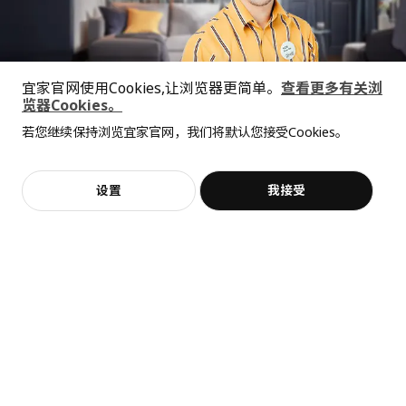
宽度
56 厘米
包装数量
1
宜家官网使用Cookies,让浏览器更简单。
查看更多有关浏
VIMLE 维姆勒
览器Cookies。
METOD 米多
JÄTTEBO 耶特博
全屋设计服务
沙发扶手套
底柜带搁板, 60x37x70 厘米
贵妃椅模块，右
若您继续保持浏览宜家官网，我们将默认您接受Cookies。
价格透明，设计专业，现货供应
抱歉，该商品在所选地区暂时缺货。
相似推荐
705.162.98
¥ 535.00
¥ 2400.00
535
2,400
¥
.
00
¥
.
00
高度
4 厘米
加入购物袋
立即购买
设置
我接受
不，谢谢
立即预约
长度
57 厘米
客服
收藏
净重
0.34 公斤
容量
7.2 公升
重量
0.75 公斤
宽度
37 厘米
包装数量
2
节能
保养说明和环境和材料
YTBERG 于特贝
LILLEHEM 利乐亨