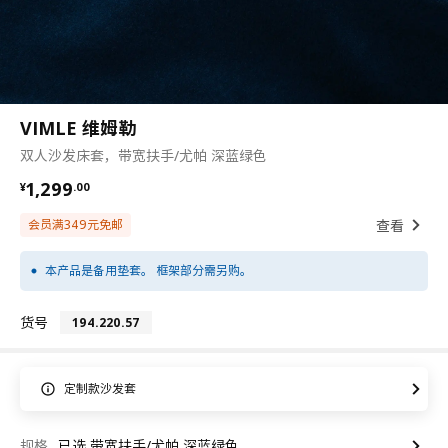
VIMLE 维姆勒
双人沙发床套，带宽扶手/尤帕 深蓝绿色
¥ 1299.00
1,299
¥
.
00
查看
会员满349元免邮
本产品是备用垫套。 框架部分需另购。
货号
194.220.57
定制款沙发套
规格
已选 带宽扶手/尤帕 深蓝绿色