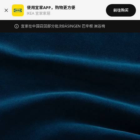
使用宜家APP，购物更方便
前往购买
IKEA 宜家家居
宜家在中国召回部分批次BÄSINGEN 巴辛根 淋浴椅