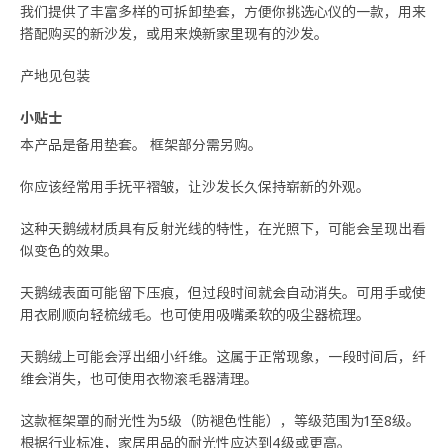
我们提供了丰富多样的可拆卸垫套，方便你挑选心仪的一款，用来
搭配购买的新沙发，或用来焕新家里现有的沙发。
产地见包装
小贴士
本产品是备用垫套。 框架部分需另购。
你应该经常用手抚平褶皱，让沙发长久保持崭新的外观。
这种天鹅绒材质具有反射光线的特性，在光照下，可能会呈现出看
似变色的效果。
天鹅绒表面可能留下压痕，但过段时间就会自动消失。可用手或使
用衣刷顺向轻梳绒毛。也可使用吸嘴柔软的吸尘器梳理。
天鹅绒上可能会浮出细小纤维。这属于正常现象，一段时间后，纤
维会消失，也可使用衣物滚毛器清理。
这款框架罩的耐光性为5级（防褪色性能），等级范围为1至8级。
根据行业标准，家居用品的耐光性应达到4级或更高。