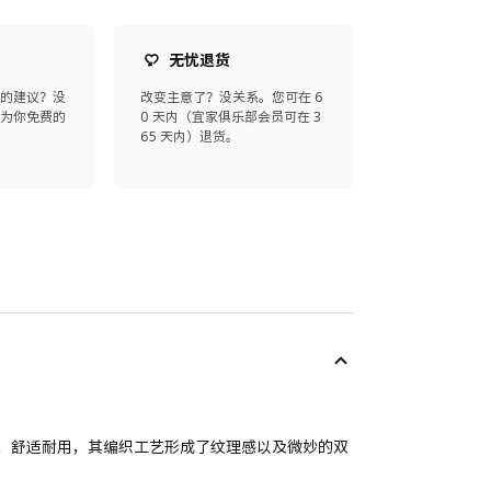
无忧退货
师的建议？没
改变主意了？没关系。您可在 6
师为你免费的
0 天内（宜家俱乐部会员可在 3
65 天内）退货。
柔软，舒适耐用，其编织工艺形成了纹理感以及微妙的双