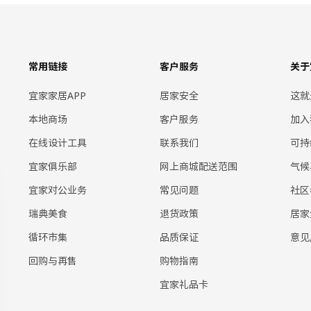
常用链接
客户服务
关于
宜家家居APP
居家安全
这就
本地商场
客户服务
加入
在线设计工具
联系我们
可持
宜家俱乐部
网上商城配送范围
气候
宜家对公业务
常见问题
社区
瑞典美食
退货政策
居家
循环市集
品质保证
意见
回购与再售
购物指南
宜家礼品卡