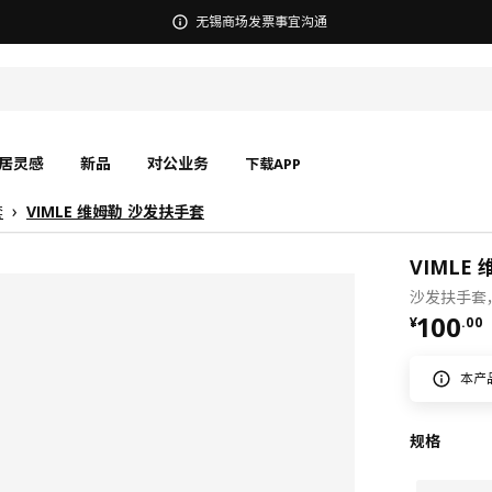
宜家在中国召回部分批次BÄSINGEN 巴辛根 淋浴椅
居灵感
新品
对公业务
下载APP
套
VIMLE 维姆勒 沙发扶手套
VIMLE
沙发扶手套
¥ 100.
100
¥
.
00
本产
规格