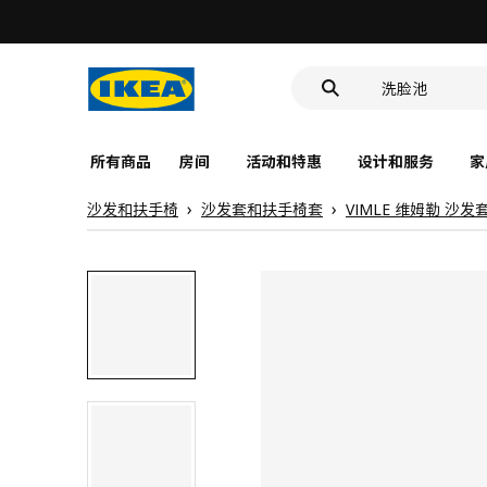
食品盒
靠垫套
洗脸池
食品盒
所有商品
房间
活动和特惠
设计和服务
家
沙发和扶手椅
沙发套和扶手椅套
VIMLE 维姆勒 沙发