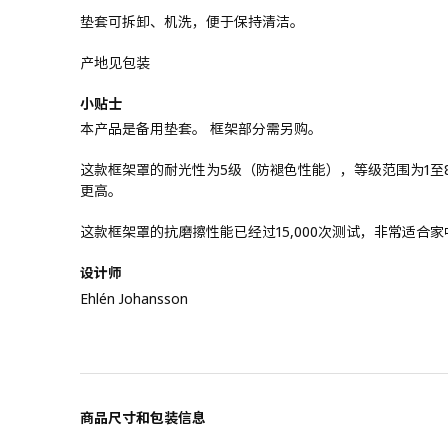
垫套可拆卸、机洗，便于保持清洁。
产地见包装
小贴士
本产品是备用垫套。 框架部分需另购。
这款框架罩的耐光性为5级（防褪色性能），等级范围为1至
更高。
这款框架罩的抗磨擦性能已经过15,000次测试，非常适合
设计师
Ehlén Johansson
商品尺寸和包装信息