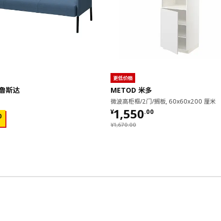
更低价格
 鲁斯达
METOD 米多
微波高柜框/2门/搁板, 60x60x200 厘米
¥ 1550.00
1,550
¥
.
00
00
0
¥ 1670.00
¥
1,670
.
00