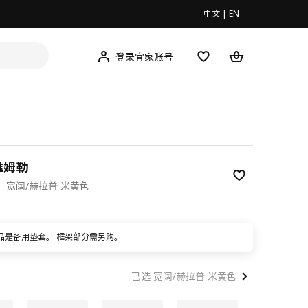
中文
|
EN
登录宜家账号
 维姆勒
，宽阔/赫拉普 米黄色
00
品是备用垫套。 框架部分需另购。
已选 宽阔/赫拉普 米黄色