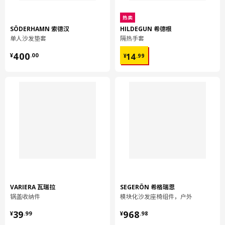
环境和材料
热卖
面料:
SÖDERHAMN 索德汉
HILDEGUN 希德根
100% 聚酯纤维（至少90%再生材料）
单人沙发垫套
隔热手套
后背面料:
¥ 400.00
¥ 14.99
400
14
¥
.
00
¥
.
99
100 %聚酯纤维（100%再生材料）
组装说明和文件
货号
组装手册
VIMLE 维姆勒 单人沙发垫套
004.958.07
VIMLE 维姆勒 单人沙发垫套
004.958.07
VARIERA 瓦瑞拉
SEGERÖN 希格瑞恩
锅盖收纳件
模块化沙发座椅组件，户外
¥ 39.99
¥ 968.98
39
968
¥
.
99
¥
.
98