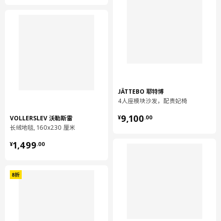
JÄTTEBO 耶特博
4人座模块沙发，配贵妃椅
¥ 9100.00
9,100
VOLLERSLEV 沃勒斯雷
¥
.
00
长绒地毯, 160x230 厘米
¥ 1499.00
1,499
¥
.
00