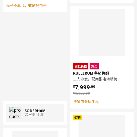
盖子不乱飞，收纳好帮手
更低价格
热卖
RULLERUM 鲁勒鲁姆
三人沙发，配两张电动躺椅
¥ 7999.00
7,999
¥
.
00
¥ 9999.00
¥
9,999
.
00
接触面头层牛皮
SÖDERHAMN 索德汉
弗里图那 淡米色