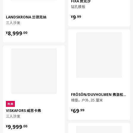
FIXA 费克沙
钻孔模板
¥ 9.99
9
LANDSKRONA 兰德克纳
¥
.
99
三人沙发
¥ 8999.00
8,999
¥
.
00
FRÖSÖN/DUVHOLMEN 弗洛松／杜霍蒙
椅垫，户外, 35 厘米
热卖
¥ 69.99
69
VISKAFORS 威思卡弗
¥
.
99
三人沙发
¥ 9999.00
9,999
¥
.
00