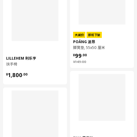
大减价
即将下架
POÄNG 波昂
脚凳垫, 55x50 厘米
¥ 99.00
99
¥
.
00
LILLEHEM 利乐亨
¥ 149.00
¥
149
.
00
扶手椅
¥ 1800.00
1,800
¥
.
00