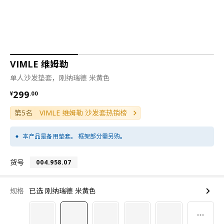
VIMLE 维姆勒
单人沙发垫套，刚纳瑞德 米黄色
¥ 299.00
299
¥
.
00
第5名
VIMLE 维姆勒 沙发套热销榜
本产品是备用垫套。 框架部分需另购。
货号
004.958.07
规格
已选 刚纳瑞德 米黄色