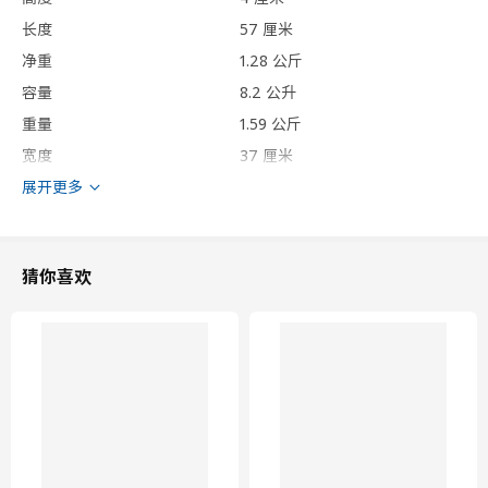
长度
57 厘米
净重
1.28 公斤
容量
8.2 公升
重量
1.59 公斤
宽度
37 厘米
展开更多
保养说明和环境和材料
保养说明
猜你喜欢
可拆换套
可机洗，水温不超过40°C，应选标准洗涤程序。
单独清洗。
勿漂白
勿滚筒烘干
可熨烫，温度不超过150°C。
采用四氯乙烯和碳氢化合物，进行专业干洗，并选择标准洗涤程
序。