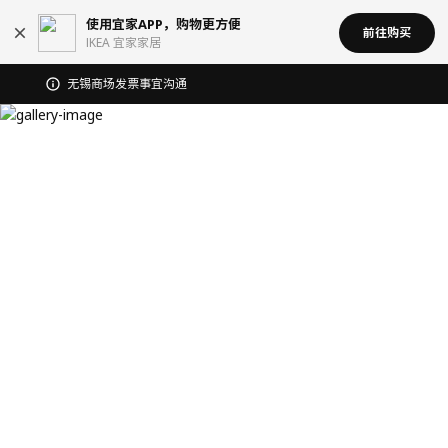
使用宜家APP，购物更方便
前往购买
IKEA 宜家家居
宜家在中国召回部分批次BÄSINGEN 巴辛根 淋浴椅