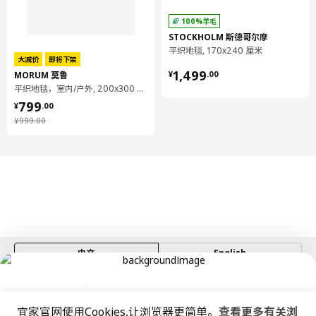
100%羊毛
STOCKHOLM 斯德哥尔摩
平织地毯, 170x240 厘米
大减价
即将下架
¥ 1499.00
1,499
MORUM 莫鲁
¥
.
00
平织地毯，室内/户外, 200x300 厘米
¥ 799.00
799
¥
.
00
¥ 999.00
¥
999
.
00
中文
English
© Inter IKEA Systems B.V. 1999-2026
隐私政策
缺陷披露政策
使用条款
宜家官网使用Cookies,让浏览器更简单。
查看更多有关浏