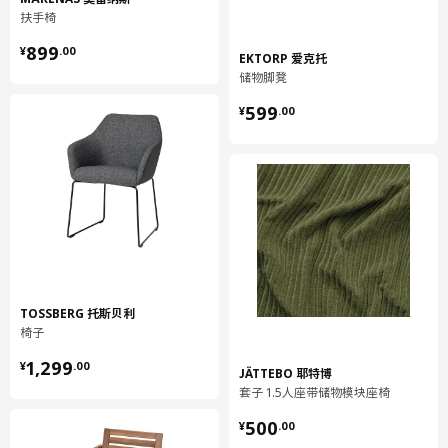
重量
1.10 公斤
扶手椅
宽度
25 厘米
¥ 899.00
899
¥
.
00
EKTORP 爱克托
包装数量
1
储物脚凳
¥ 599.00
599
¥
.
00
保养说明和环境和材料
保养说明
可拆换套
可机洗，水温不超过40°C，应选标准洗涤程序。
单独清洗。
勿漂白
勿滚筒烘干
TOSSBERG 托斯贝利
可熨烫，温度不超过150°C。
椅子
采用四氯乙烯和碳氢化合物，进行专业干洗，并选择标准洗涤程
¥ 1299.00
序。
1,299
¥
.
00
JÄTTEBO 耶特博
套子 1.5人座带储物模块座椅
环境和材料
¥ 500.00
500
¥
.
00
带储物脚凳框架