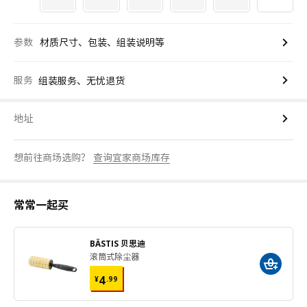
参数
材质尺寸、包装、组装说明等
服务
组装服务、无忧退货
地址
想前往商场选购？
查询宜家商场库存
常常一起买
BÄSTIS 贝思迪
滚筒式除尘器
¥ 4.99
4
¥
.
99