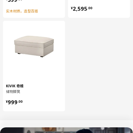
¥ 2595.00
2,595
¥
.
00
实木材质，造型百搭
KIVIK 奇维
储物脚凳
¥ 999.00
999
¥
.
00