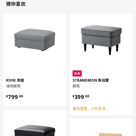
猜你喜欢
家具下自由高度
6 厘米
高度
48 厘米
长度
98 厘米
容量
105 公升
热卖
宽度
73 厘米
KIVIK 奇维
STRANDMON 斯佳蒙
储物脚凳
脚凳
包装信息
¥ 799.00
¥ 399.00
799
399
¥
.
00
¥
.
00
此商品包含2个包装
复古造型，小巧灵活
VIMLE 维姆勒
带储物脚凳框架
904.895.00