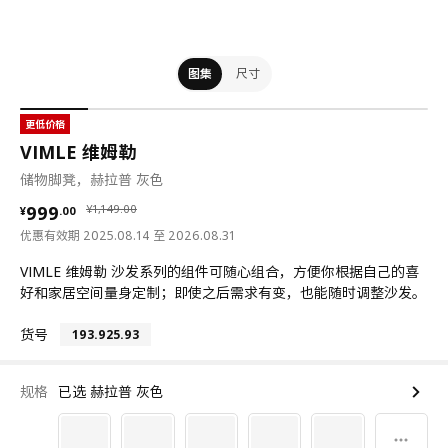
图集
尺寸
更低价格
VIMLE 维姆勒
储物脚凳，赫拉普 灰色
¥ 999.00
¥ 1149.00
999
¥
1,149
.
00
¥
.
00
优惠有效期 2025.08.14 至 2026.08.31
VIMLE 维姆勒 沙发系列的组件可随心组合，方便你根据自己的喜
好和家居空间量身定制；即使之后需求有变，也能随时调整沙发。
货号
193.925.93
规格
已选 赫拉普 灰色