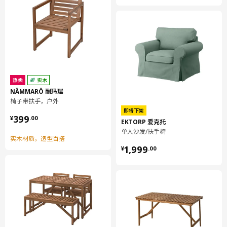
夹子/ 腿:
聚丙烯塑料
带储物脚凳框架
框架:
胶合板, 聚氨酯海绵20公斤/立方米, 纤维板, 刨花板, 密胺贴膜
带储物脚凳框架
热卖
实木
座垫:
NÄMMARÖ 耐玛瑞
高弹聚氨酯海绵 35公斤/立方米, 聚氨酯海绵20公斤/立方米
椅子带扶手，户外
即将下架
带储物脚凳框架
¥ 399.00
399
¥
.
00
EKTORP 爱克托
金属部件:
单人沙发/扶手椅
钢, 环氧/聚酯粉末涂层
实木材质，造型百搭
¥ 1999.00
1,999
¥
.
00
带储物脚凳框架
衬里:
100%聚丙烯纤维
储物脚凳套
面料:
80%棉, 20% 聚酯纤维（至少90%再生材料）