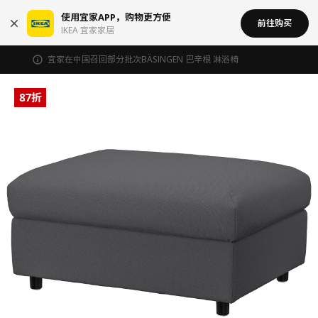
使用宜家APP，购物更方便
前往购买
IKEA 宜家家居
宜家在中国召回部分批次BÄSINGEN 巴辛根 淋浴椅