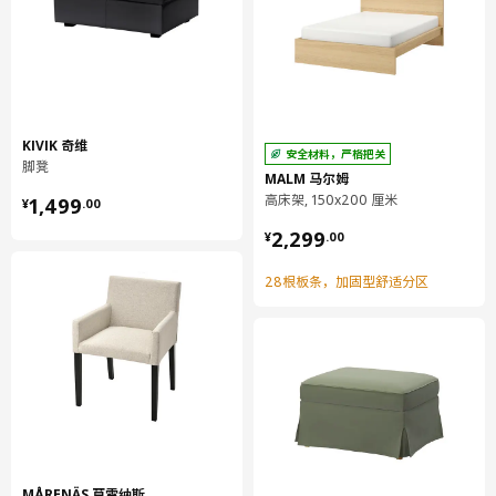
高度
42 厘米
长度
100 厘米
净重
21.38 公斤
容量
313.3 公升
重量
24.80 公斤
KIVIK 奇维
安全材料，严格把关
脚凳
宽度
76 厘米
MALM 马尔姆
¥ 1499.00
高床架, 150x200 厘米
1,499
包装数量
1
¥
.
00
¥ 2299.00
2,299
¥
.
00
VIMLE 维姆勒
28根板条，加固型舒适分区
储物脚凳套
404.961.74
高度
5 厘米
长度
37 厘米
净重
0.93 公斤
容量
4.5 公升
MÅRENÄS 莫雷纳斯