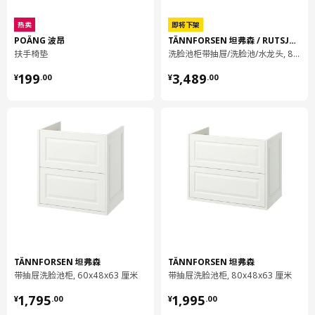
净重
1.76 公斤
容量
8.9 公升
热卖
即将下架
POÄNG 波昂
TÄNNFORSEN 坦弗森 / RUTSJÖN 鲁特雪恩
重量
2.09 公斤
扶手椅垫
洗脸池柜带抽屉/洗脸池/水龙头, 82x49x74 厘米
宽度
37 厘米
¥ 199.00
¥ 3489.00
199
3,489
¥
.
00
¥
.
00
包装数量
1
保养说明和环境和材料
保养说明
可拆换套
可机洗，水温不超过40°C，应选标准洗涤程序。
单独清洗。
勿漂白
勿滚筒烘干
TÄNNFORSEN 坦弗森
TÄNNFORSEN 坦弗森
可熨烫，温度不超过150°C。
带抽屉洗脸池柜, 60x48x63 厘米
带抽屉洗脸池柜, 80x48x63 厘米
采用四氯乙烯和碳氢化合物，进行专业干洗，并选择标准洗涤程
¥ 1795.00
¥ 1995.00
序。
1,795
1,995
¥
.
00
¥
.
00