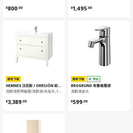
¥ 800.00
¥ 1495.00
800
1,495
¥
.
00
¥
.
00
即将下架
即将下架
节水
HEMNES 汉尼斯 / ORRSJÖN 欧雪恩
BROGRUND 布鲁格隆德
洗脸池柜带抽屉/洗脸池/水龙头, 102x49x89 厘米
洗脸池龙头
¥ 3389.00
¥ 599.00
3,389
599
¥
.
00
¥
.
00