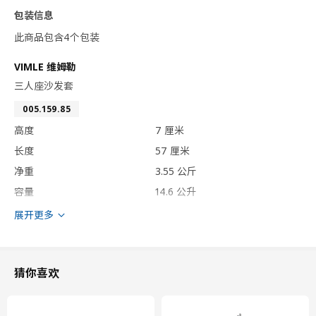
包装信息
此商品包含4个包装
VIMLE 维姆勒
三人座沙发套
005.159.85
高度
7 厘米
长度
57 厘米
净重
3.55 公斤
容量
14.6 公升
重量
3.93 公斤
展开更多
宽度
37 厘米
包装数量
1
猜你喜欢
VIMLE 维姆勒