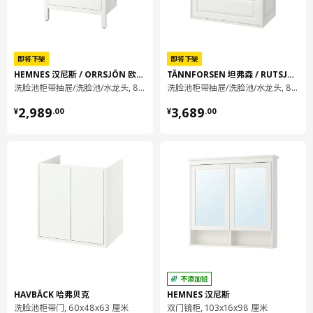
VIMLE 维姆勒 沙发扶手套
505.161.95
VIMLE 维姆勒 沙发扶手套
505.161.95
即将下架
即将下架
VIMLE 维姆勒 贵妃椅套
805.162.45
HEMNES 汉尼斯 / ORRSJÖN 欧雪恩
TÄNNFORSEN 坦弗森 / RUTSJÖN 鲁特雪恩
VIMLE 维姆勒 贵妃椅套
805.162.45
洗脸池柜带抽屉/洗脸池/水龙头, 82x49x89 厘米
洗脸池柜带抽屉/洗脸池/水龙头, 82x49x74 厘米
¥ 2989.00
¥ 3689.00
2,989
3,689
¥
.
00
¥
.
00
设计师理念
宽松或紧密贴服。低调素雅或缤纷多彩。还有不同的材质和纹理。
沙发套会影响沙发的外观，宜家可提供多款产品供你选择，无论你
打算购买新沙发，还是想为家中的沙发换个风格，都没问题。部分
可拆卸沙发套可直接在宜家商场购买，其他则需要订购并配送上
门。我们将尽力确保为不同的沙发提供适宜的沙发套，以满足不同
品味和风格！
不添加铅
HAVBÄCK 哈弗贝克
HEMNES 汉尼斯
洗脸池柜带门, 60x48x63 厘米
双门镜柜, 103x16x98 厘米