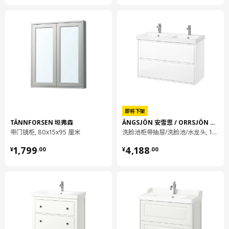
环境和材料
三人座沙发套/ 贵妃椅套
面料:
55%棉, 25 %聚酯纤维（100%再生材料）, 12%粘胶纤维/人造丝,
8%亚麻
三人座沙发套/ 贵妃椅套
后背面料:
100 %聚酯纤维（100%再生材料）
即将下架
沙发扶手套
TÄNNFORSEN 坦弗森
ÄNGSJÖN 安雪恩 / ORRSJÖN 欧雪恩
55%棉, 25 %聚酯纤维（100%再生材料）, 12%粘胶纤维/人造丝,
带门镜柜, 80x15x95 厘米
洗脸池柜带抽屉/洗脸池/水龙头, 102x49x69 厘米
8%亚麻
¥ 1799.00
¥ 4188.00
1,799
4,188
¥
.
00
¥
.
00
组装说明和文件
货号
组装手册
VIMLE 维姆勒 三人座沙发套
005.159.85
VIMLE 维姆勒 三人座沙发套
005.159.85
VIMLE 维姆勒 沙发扶手套
505.161.95