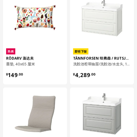
沙发扶手套
505.161.95
高度
3 厘米
长度
36 厘米
净重
0.47 公斤
容量
2.6 公升
热卖
即将下架
重量
0.70 公斤
RÖDARV 洛达夫
TÄNNFORSEN 坦弗森 / RUTSJÖN 鲁特雪恩
宽度
24 厘米
靠垫, 40x65 厘米
洗脸池柜带抽屉/洗脸池/水龙头, 102x49x74 厘米
¥ 149.00
¥ 4289.00
包装数量
2
149
4,289
¥
.
00
¥
.
00
VIMLE 维姆勒
贵妃椅套
805.162.45
高度
4 厘米
长度
57 厘米