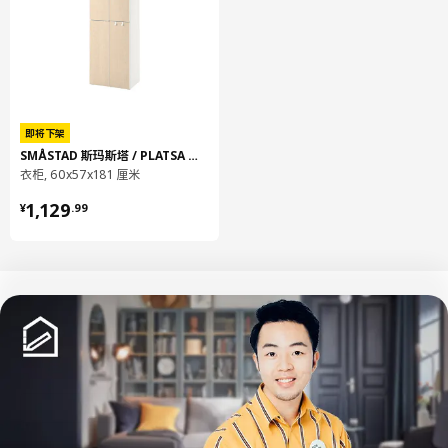
即将下架
SMÅSTAD 斯玛斯塔 / PLATSA 普拉萨
衣柜, 60x57x181 厘米
¥ 1129.99
1,129
¥
.
99
中文
English