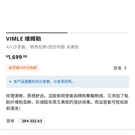
VIMLE 维姆勒
4人沙发套，带贵妃椅/西拉利德 米黄色
¥ 1699.00
1,699
¥
.
00
查看
会员满349元免邮
本产品是额外的沙发套。沙发须另购。
纹理清晰，质感舒适。这款耐用垫套由棉和聚酯制成，又添加了粘
胶纤维和亚麻，形成既实用又美观的混纺效果。而且垫套可轻松拆
卸清洗！
货号
294.332.63