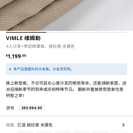
VIMLE 维姆勒
4人沙发+贵妃椅罩套，赫拉普 米黄色
¥ 1199.00
1,199
¥
.
00
本产品是额外的沙发套。沙发须另购。
换上新垫套，不仅可延长心爱沙发的使用寿命，还能焕新家居，适
合迎接新季节的到来或庆祝特殊节日。 翻新并重复使用垫套也是
明智之举！
货号
293.994.95
规格
已选 赫拉普 米黄色