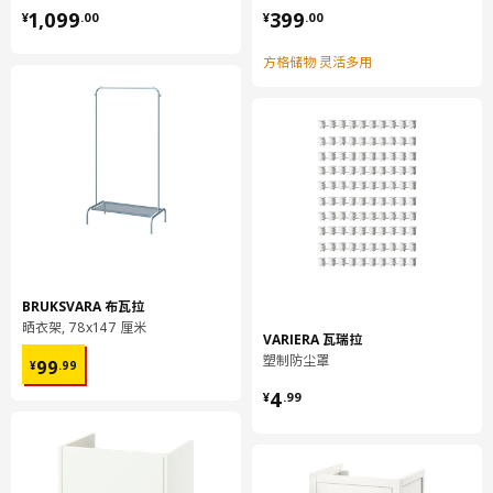
¥ 1099.00
¥ 399.00
1,099
399
¥
.
00
¥
.
00
保养说明和环境和材料
方格储物 灵活多用
环境和材料
沙发扶手套
80%棉, 20% 聚酯纤维（至少90%再生材料）
三人座沙发套/ 贵妃椅套
面料:
80%棉, 20% 聚酯纤维（至少90%再生材料）
三人座沙发套/ 贵妃椅套
后背面料:
100 %聚酯纤维（100%再生材料）
BRUKSVARA 布瓦拉
晒衣架, 78x147 厘米
VARIERA 瓦瑞拉
组装说明和文件
¥ 99.99
塑制防尘罩
99
¥
.
99
¥ 4.99
4
货号
组装手册
¥
.
99
VIMLE 维姆勒 沙发扶手套
204.961.08
VIMLE 维姆勒 沙发扶手套
204.961.08