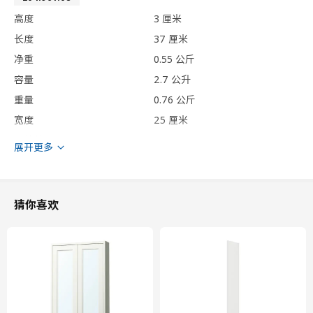
高度
3 厘米
长度
37 厘米
净重
0.55 公斤
容量
2.7 公升
重量
0.76 公斤
宽度
25 厘米
包装数量
2
展开更多
VIMLE 维姆勒
猜你喜欢
三人座沙发套
504.961.02
高度
7 厘米
长度
57 厘米
净重
3.61 公斤
容量
14.4 公升