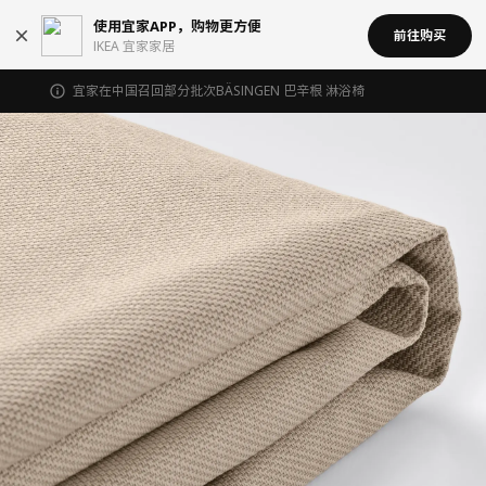
使用宜家APP，购物更方便
前往购买
IKEA 宜家家居
宜家在中国召回部分批次BÄSINGEN 巴辛根 淋浴椅