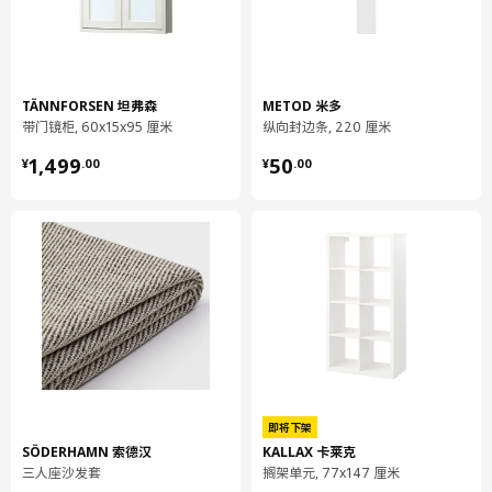
重量
3.97 公斤
宽度
37 厘米
包装数量
1
TÄNNFORSEN 坦弗森
METOD 米多
带门镜柜, 60x15x95 厘米
纵向封边条, 220 厘米
¥ 1499.00
¥ 50.00
VIMLE 维姆勒
1,499
50
¥
.
00
¥
.
00
贵妃椅套
304.961.55
高度
5 厘米
长度
57 厘米
净重
1.90 公斤
容量
9.3 公升
重量
2.22 公斤
宽度
37 厘米
即将下架
包装数量
1
SÖDERHAMN 索德汉
KALLAX 卡莱克
三人座沙发套
搁架单元, 77x147 厘米