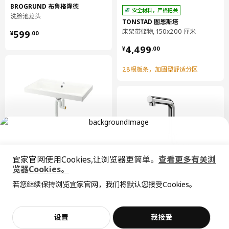
BROGRUND 布鲁格隆德
安全材料，严格把关
洗脸池龙头
TONSTAD 图恩斯塔
¥ 599.00
床架带储物, 150x200 厘米
599
¥
.
00
¥ 4499.00
4,499
¥
.
00
28根板条，加固型舒适分区
宜家官网使用Cookies,让浏览器更简单。
查看更多有关浏
BACKSJÖN 巴克约恩
览器Cookies。
全屋设计服务
洗脸池带排水管, 80x48 厘米
若您继续保持浏览宜家官网，我们将默认您接受Cookies。
价格透明，设计专业，现货供应
即将下架
节水
¥ 1195.00
抱歉，该商品在所选地区暂时缺货。
相似推荐
1,195
¥
.
00
LUNDSKÄR 伦斯卡
洗脸池龙头
加入购物袋
立即购买
设置
我接受
不，谢谢
立即预约
¥ 499.00
499
¥
.
00
客服
收藏