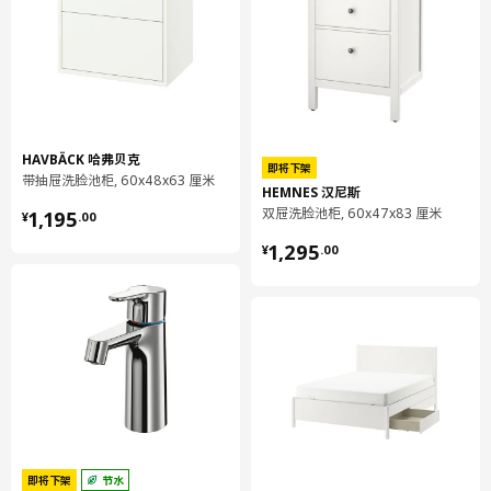
VIMLE 维姆勒 沙发扶手套
204.961.08
VIMLE 维姆勒 三人座沙发套
504.961.02
VIMLE 维姆勒 三人座沙发套
504.961.02
VIMLE 维姆勒 贵妃椅套
304.961.55
VIMLE 维姆勒 贵妃椅套
304.961.55
HAVBÄCK 哈弗贝克
即将下架
带抽屉洗脸池柜, 60x48x63 厘米
设计师理念
HEMNES 汉尼斯
¥ 1195.00
双屉洗脸池柜, 60x47x83 厘米
1,195
¥
.
00
棉是世界上最受欢迎和使用最广泛的天然纤维之一。棉质织物柔
¥ 1295.00
1,295
¥
.
00
软、耐磨，可高温洗涤。而且透气、吸湿，舒适亲肤。宜家现在正
使用越来越多的再生棉，并努力确保所有原生棉来源于种植时采用
节水工艺且减少化肥和杀虫剂用量的棉。
即将下架
节水