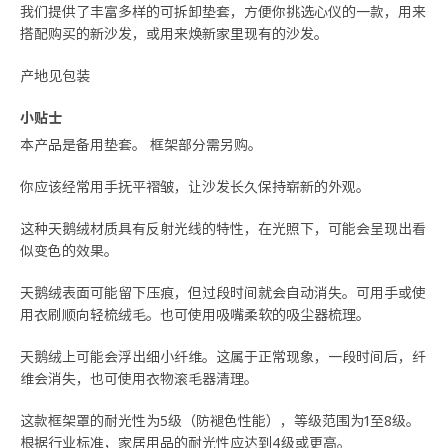
我们提供了丰富多样的可拆卸垫套，方便你挑选心仪的一款，用来
搭配购买的新沙发，或用来焕新家里现有的沙发。
产地见包装
小贴士
本产品是备用垫套。 框架部分需另购。
你应该经常用手抚平褶皱，让沙发长久保持崭新的外观。
这种天鹅绒材质具有反射光线的特性，在光照下，可能会呈现出看
似变色的效果。
天鹅绒表面可能留下压痕，但过段时间就会自动消失。可用手或使
用衣刷顺向轻梳绒毛。也可使用吸嘴柔软的吸尘器梳理。
天鹅绒上可能会浮出细小纤维。这属于正常现象，一段时间后，纤
维会消失，也可使用衣物滚毛器清理。
这款框架罩的耐光性为5级（防褪色性能），等级范围为1至8级。
根据行业标准，家居用品的耐光性应达到4级或更高。