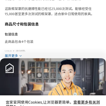
这款框架罩的抗磨擦性能已经过25,000次测试。能够经受住
15,000甚至更多次测试的框架罩，适合家中日常使用的家具。
商品尺寸和包装信息
包装信息
此商品包含4个包装
VIMLE 维姆勒
展开更多
三人座沙发套
105.159.80
高度
7 厘米
猜你喜欢
长度
75 厘米
净重
3.56 公斤
容量
29.8 公升
重量
4.46 公斤
宜家官网使用Cookies,让浏览器更简单。
查看更多有关浏