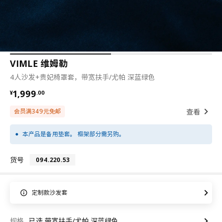
VIMLE 维姆勒
4人沙发+贵妃椅罩套，带宽扶手/尤帕 深蓝绿色
¥ 1999.00
1,999
¥
.
00
查看
会员满349元免邮
本产品是备用垫套。 框架部分需另购。
货号
094.220.53
定制款沙发套
规格
已选 带宽扶手/尤帕 深蓝绿色