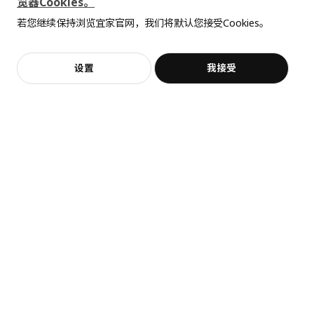
览器Cookies。
宽度
56 厘米
全屋设计服务
若您继续保持浏览宜家官网，我们将默认您接受Cookies。
包装数量
1
价格透明，设计专业，现货供应
抱歉，该商品在所选地区暂时缺货。
相似推荐
加入购物袋
立即购买
设置
我接受
不，谢谢
立即预约
VIMLE 维姆勒
热卖
客服
收藏
STOCKHOLM 2025 斯德哥尔摩 2025
VITMOSSA 威特摩萨
贵妃椅套
矮凳
休闲毯, 120x160 厘米
505.162.42
¥ 999.00
¥ 19.99
999
19
¥
.
00
¥
.
99
高度
6 厘米
长度
75 厘米
净重
1.78 公斤
容量
23.5 公升
重量
2.58 公斤
宽度
56 厘米
包装数量
1
VIMLE 维姆勒
LAMPAN 拉姆本
BESTÅ 贝达