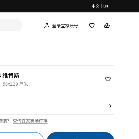
中文
|
EN
登录宜家账号
S 维肯斯
50x229 厘米
00
选购？
查询宜家商场库存