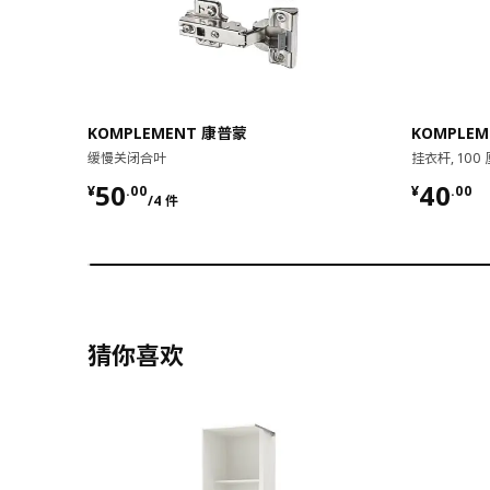
KOMPLEMENT 康普蒙
KOMPLE
缓慢关闭合叶
挂衣杆, 100
¥ 50.00/4 件
¥ 40.0
50
40
¥
.
00
¥
.
00
/4 件
猜你喜欢