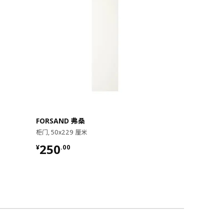
玻璃不添加铅
FORSAND 弗桑
ÅHEIM 芜黑
柜门, 50x229 厘米
柜门, 25x229
¥ 250.00
¥ 300.
250
300
¥
.
00
¥
.
00