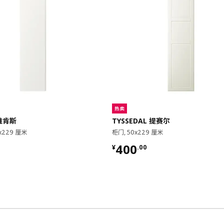
热卖
 维肯斯
TYSSEDAL 提赛尔
x229 厘米
柜门, 50x229 厘米
00
¥ 400.00
400
¥
.
00