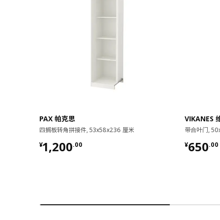
PAX 帕克思
VIKANES
四搁板转角拼接件, 53x58x236 厘米
带合叶门, 50
¥ 1200.00
¥ 650.
1,200
650
¥
.
00
¥
.
00