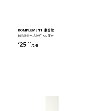
KOMPLEMENT 康普蒙
KOMPLEM
储物篮拉出式挂杆, 58 厘米
拉出式多功能挂架
¥ 25.00/2 根
¥ 50.00
25
50
¥
.
00
¥
.
00
/2 根