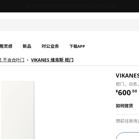
宜家在中国召回部分批次BÄSINGEN 巴辛根 淋浴椅
居灵感
新品
对公业务
下载APP
克思 不含合叶门
VIKANES 维肯斯 柜门
VIKANE
柜门，白色，
¥ 600.
600
¥
.
00
如何提货
想前往商场