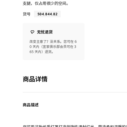
支腿，仅占用很少的空间。
货号
504.844.82
无忧退货
改变主意了？没关系。您可在 6
0 天内（宜家俱乐部会员可在 3
65 天内）退货。
商品详情
商品描述
您可用这款纸质灯罩打造装饰性漫射灯光，营造柔和温馨的