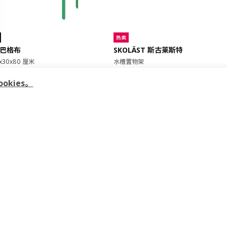
热卖
 巴格布
SKOLÄST 斯古莱斯特
x30x80 厘米
水槽置物架
9
¥ 14.99
14
¥
.
99
kies。