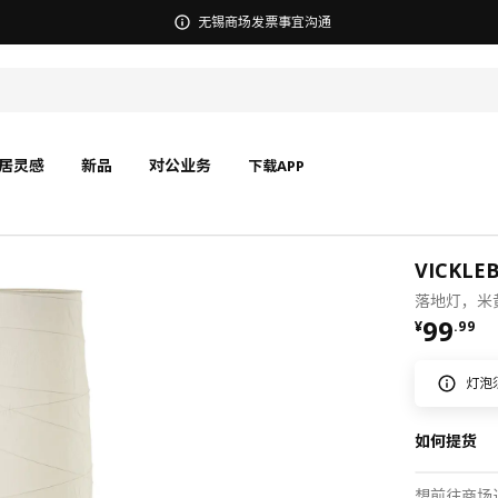
宜家在中国召回部分批次BÄSINGEN 巴辛根 淋浴椅
居灵感
新品
对公业务
下载APP
VICKL
落地灯，米黄
¥ 99.9
99
¥
.
99
灯泡
如何提货
想前往商场