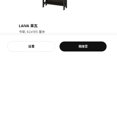
即将下架
LAIVA 莱瓦
GRIMSBU
书架, 62x165 厘米
床架, 150x20
¥ 149.00
¥ 599.
149
599
¥
.
00
¥
.
00
客服
设置
我接受
17根弧形板条