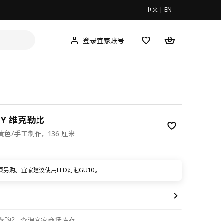
中文
|
EN
登录宜家账号
EBY 维克勒比
色/手工制作，136 厘米
9
须另购。宜家建议使用LED灯泡GU10。
选购？
查询宜家商场库存