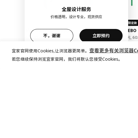
全屋设计服务
价格透明，设计专业，现货供应
新品
限定款
SÅGMÄSTARE 索格麦斯
BAGGEBO
不，谢谢
立即预约
柜子, 83x36x128 厘米
搁架单元, 60
¥ 599.00
¥ 99.9
599
99
¥
.
00
¥
.
99
查看更多有关浏览器Coo
宜家官网使用Cookies,让浏览器更简单。
若您继续保持浏览宜家官网，我们将默认您接受Cookies。