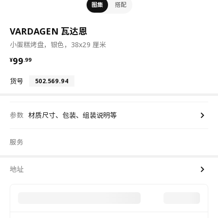
图集
搭配
VARDAGEN 瓦达恩
小蛋糕烤盘，银色，38x29 厘米
¥ 99.99
99
¥
.
99
货号
502.569.94
参数
材质尺寸、包装、组装说明等
服务
地址