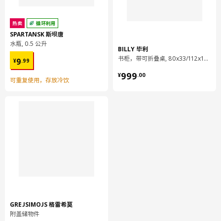
热卖
循环利用
SPARTANSK 斯坝唐
水瓶, 0.5 公升
BILLY 毕利
¥ 9.99
书柜，带可折叠桌, 80x33/112x106 厘米
9
¥
.
99
¥ 999.00
999
¥
.
00
可重复使用，存放冷饮
GREJSIMOJS 格雷希莫
附盖储物件