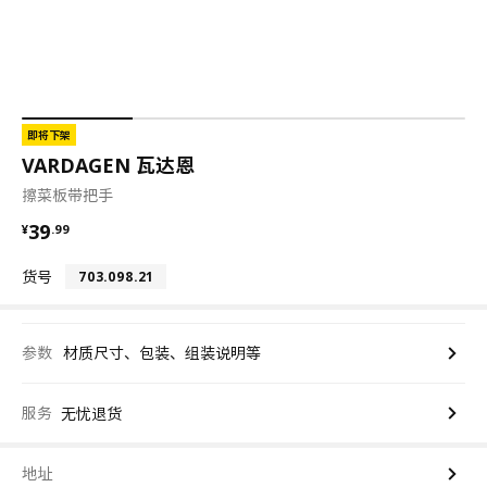
即将下架
VARDAGEN 瓦达恩
擦菜板带把手
¥ 39.99
39
¥
.
99
货号
703.098.21
参数
材质尺寸、包装、组装说明等
服务
无忧退货
地址