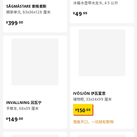
冰箱水壶带水龙头, 4.5 公升
SÅGMÄSTARE 索格麦斯
¥ 49.99
搁架单元, 83x36x128 厘米
49
¥
.
99
¥ 399.00
399
¥
.
00
IVÖSJÖN 伊瓦霍恩
储物柜, 33x34x99 厘米
INVALLNING 因瓦宁
¥ 150.00
手推车, 68x39 厘米
150
¥
.
00
¥ 149.00
149
¥
.
00
宽敞开口，一拉轻松取物