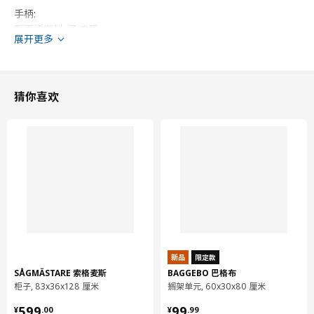
手柄:
聚丙烯塑料, 乙缩醛
展开更多
铆钉/ 套管/ 横杆/ 擦丝器:
不锈钢
猜你喜欢
设计师理念
从建筑结构、汽车到水槽和刀具，不锈钢的身影无处不在。之所以
用途如此广泛，原因很简单——不锈钢坚硬耐用，具有良好的抗腐
蚀，也就是防锈性能。通常而言，它的镍含量较低，而宜家产品基
本使用不含镍的不锈钢。像其他许多金属一样，它可以重复回收利
用，加工成为新的耐磨产品，同时自身特性完全不受影响。
新品
限定款
SÅGMÄSTARE 索格麦斯
BAGGEBO 巴格布
柜子, 83x36x128 厘米
搁架单元, 60x30x80 厘米
¥ 599.00
¥ 99.99
599
99
¥
.
00
¥
.
99