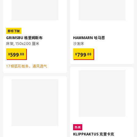
即将下架
GRIMSBU 格里姆斯布
HAMMARN 哈马恩
床架, 150x200 厘米
沙发床
¥ 599.00
¥ 799.00
599
799
¥
.
00
¥
.
00
17根弧形板条，通风透气
热卖
KLIPPKAKTUS 克里卡克