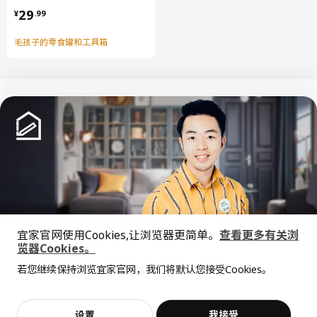
¥ 29.99
29
¥
.
99
毛孩子的零食罐和工具箱
中文
English
© Inter IKEA Systems B.V. 1999-2026
隐私政策
缺陷披露政策
使用条款
宜家官网使用Cookies,让浏览器更简单。
查看更多有关浏
上海工商
沪公网安备 31010402001069号
览器Cookies。
全屋设计服务
沪ICP 备17055232 号
若您继续保持浏览宜家官网，我们将默认您接受Cookies。
宜家AI购物助手算法 网信算备310104755117001240013号
价格透明，设计专业，现货供应
抱歉，该商品在所选地区暂时缺货。
相似推荐
宜家智能搜索生成合成算法 网信算备310104755117001250025号
Cookie设置
加入购物袋
立即购买
设置
我接受
不，谢谢
立即预约