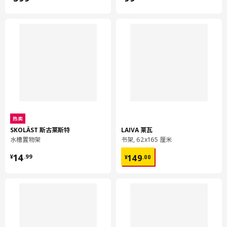
热卖
SKOLÄST 斯古莱斯特
LAIVA 莱瓦
水槽置物架
书架, 62x165 厘米
¥ 14.99
¥ 149.00
14
149
¥
.
99
¥
.
00