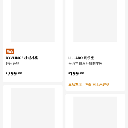
新品
DYVLINGE 杜威林格
LILLABO 利乐宝
休闲转椅
带汽车和直升机的车库
¥ 799.00
¥ 199.00
799
199
¥
.
00
¥
.
00
三层车库，搭配积木乐趣多