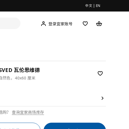
中文
|
EN
登录宜家账号
NSVED 瓦伦思维德
然色，40x60 厘米
9
选购？
查询宜家商场库存