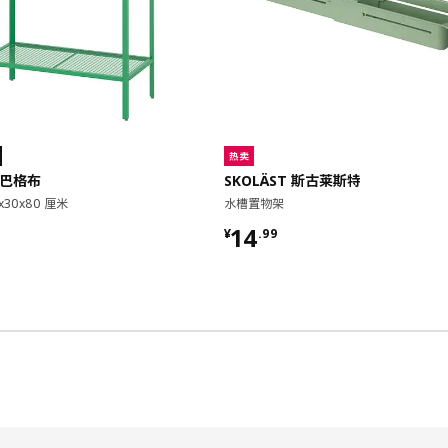
热卖
 巴格布
SKOLÄST 斯古莱斯特
x30x80 厘米
水槽置物架
9
¥ 14.99
14
¥
.
99