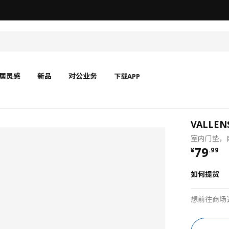
宜家在中国召回部分批次BÄSINGEN 巴辛根 淋浴椅
居灵感
新品
对公业务
下载APP
VALLE
室内门垫，自
¥ 79.9
79
¥
.
99
如何提货
想前往商场