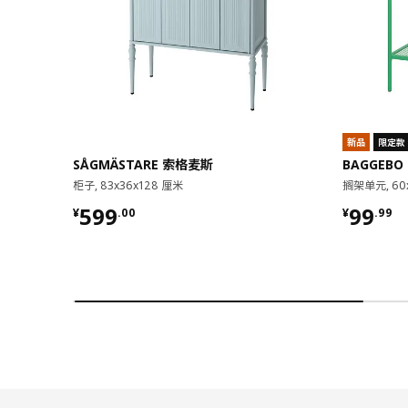
新品
限定款
SÅGMÄSTARE 索格麦斯
BAGGEBO
柜子, 83x36x128 厘米
搁架单元, 60
¥ 599.00
¥ 99.9
599
99
¥
.
00
¥
.
99