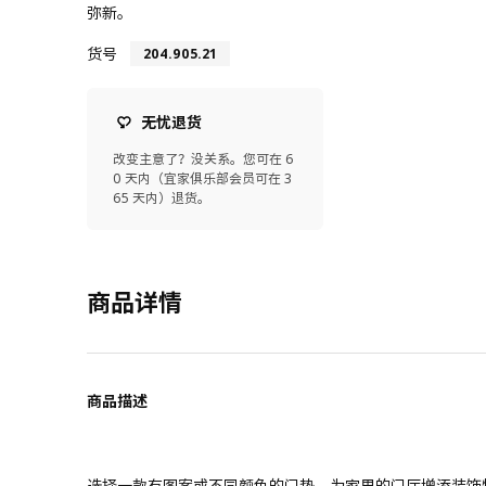
弥新。
货号
204.905.21
无忧退货
改变主意了？没关系。您可在 6
0 天内（宜家俱乐部会员可在 3
65 天内）退货。
商品详情
商品描述
选择一款有图案或不同颜色的门垫，为家里的门厅增添装饰