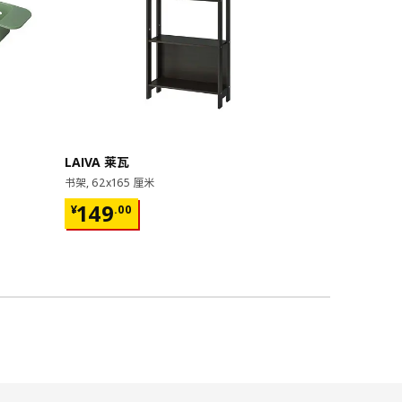
即将下架
LAIVA 莱瓦
GRIMSBU
书架, 62x165 厘米
床架, 150x20
¥ 149.00
¥ 599.
149
599
¥
.
00
¥
.
00
17根弧形板条