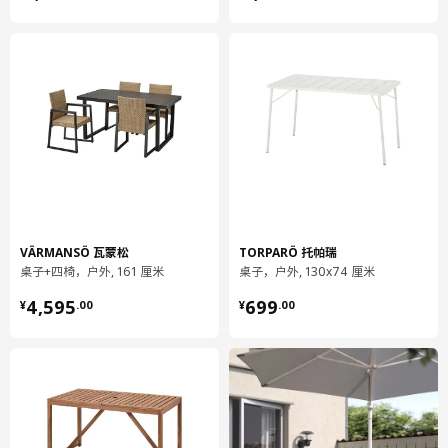
净重
19.99 公斤
容量
95.1 公升
重量
22.43 公斤
宽度
96 厘米
保养说明和环境和材料
保养说明
延长户外家具使用寿命的最佳方式是定期清洁家具，避免在毫无保
护的情况下将其放置于户外。
VÄRMANSÖ 瓦蒙松
TORPARÖ 托帕瑞
清洁：使用温和的皂液。
桌子+四椅，户外, 161 厘米
桌子，户外, 130x74 厘米
维护：无需维护。
¥ 4595.00
¥ 699.00
4,595
699
存放：如有可能，请放在室内凉爽干燥的地方。若将家具放于室
¥
.
00
¥
.
00
外，请为其盖上防水保护套。下雨或降雪后，请擦除表平面多余的
雨水或积雪。保持通风，避免凝结。
为提高稳定性，请在组装两周后以及有必要时重新紧固螺丝。
环境和材料