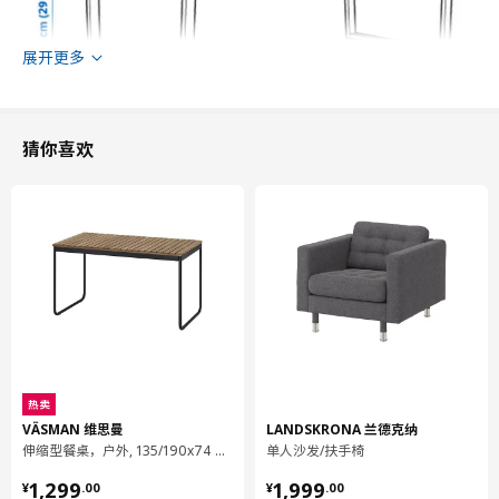
展开更多
猜你喜欢
高度
75 厘米
长度
161 厘米
宽度
93 厘米
包装信息
热卖
包装数量
1
VÄSMAN 维思曼
LANDSKRONA 兰德克纳
高度
7 厘米
伸缩型餐桌，户外, 135/190x74 厘米
单人沙发/扶手椅
长度
147 厘米
¥ 1299.00
¥ 1999.00
1,299
1,999
¥
.
00
¥
.
00