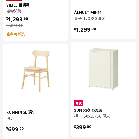
VÄRMANSÖ 瓦蒙松 桌子，户外
205.156.87
VIMLE 维姆勒
储物脚凳
ÅLHULT 阿胡特
¥ 1299.00
1,299
桌子, 170x80 厘米
¥
.
00
¥ 1349.00
¥
1,349
.
00
¥ 1299.00
1,299
¥
.
00
垫套可拆洗
热卖
SUNDSÖ 苏恩索
RÖNNINGE 瑞宁
柜子, 60x35x86 厘米
椅子
¥ 399.00
¥ 699.00
399
¥
.
00
699
¥
.
00