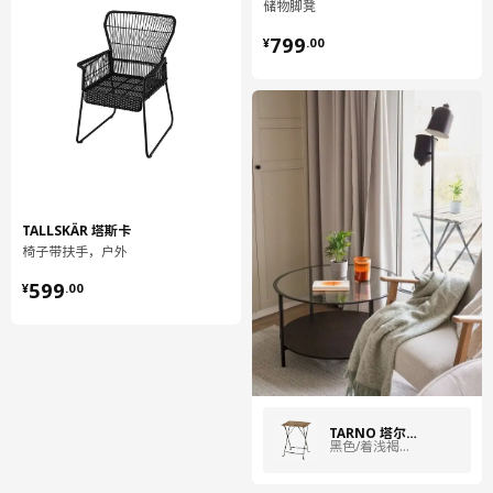
储物脚凳
¥ 799.00
799
¥
.
00
TALLSKÄR 塔斯卡
椅子带扶手，户外
¥ 599.00
599
¥
.
00
TÄRNÖ 塔尔诺
黑色/着浅褐色漆