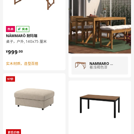
桌面/ 顶框架:
铝（至少70%为再生材料）, 聚酯粉末涂层
腿:
钢, 环氧树脂涂层, 聚酯粉末涂层
热卖
实木
支脚:
NÄMMARÖ 耐玛瑞
聚乙烯塑料
桌子，户外, 140x75 厘米
缓冲器:
¥ 999.00
999
¥
.
00
热塑性弹性体
NÄMMARÖ 耐玛瑞
实木材质，造型百搭
中梁:
着浅褐色漆
镀锌钢, 聚酯粉末涂层
组装说明和文件
货号
组装手册
VÄRMANSÖ 瓦蒙松 桌子，户外
205.156.87
货号
相关文件
VÄRMANSÖ 瓦蒙松 桌子，户外
205.156.87
更低价格