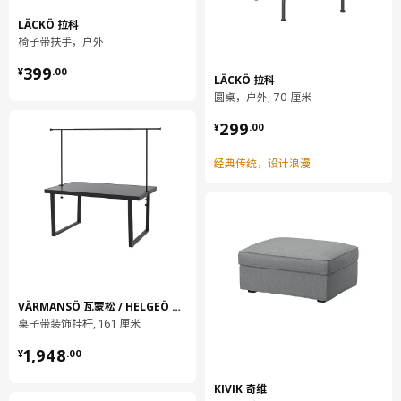
LÄCKÖ 拉科
椅子带扶手，户外
¥ 399.00
399
¥
.
00
LÄCKÖ 拉科
圆桌，户外, 70 厘米
¥ 299.00
299
¥
.
00
经典传统，设计浪漫
VÄRMANSÖ 瓦蒙松 / HELGEÖ 海格约
桌子带装饰挂杆, 161 厘米
¥ 1948.00
1,948
¥
.
00
KIVIK 奇维