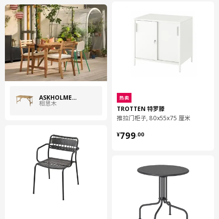
ASKHOLMEN 阿霍蒙
热卖
相思木
TROTTEN 特罗滕
推拉门柜子, 80x55x75 厘米
¥ 799.00
799
¥
.
00