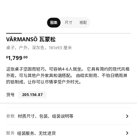
图集
尺寸
搭配
VÄRMANSÖ 瓦蒙松
桌子，户外，深灰色，161x93 厘米
¥ 1799.00
1,799
¥
.
00
这张桌子坚固而轻巧，可容纳4-6人就坐。 它具有简约的现代风格
外观，可与其他户外家具和谐搭配。 由结实耐用、不怕日晒雨淋
的铝制成，让你可以尽情享受户外时光。
货号
205.156.87
参数
材质尺寸、包装、组装说明等
服务
组装服务、无忧退货