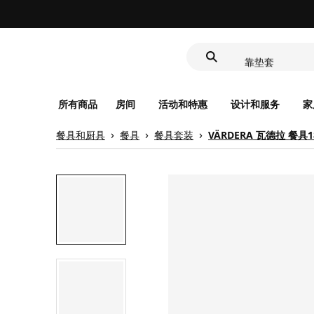
深盘
食品盒
靠垫套
深盘
食品盒
所有商品
房间
活动和特惠
设计和服务
家
餐具和厨具
餐具
餐具套装
VÄRDERA 瓦德拉 餐具