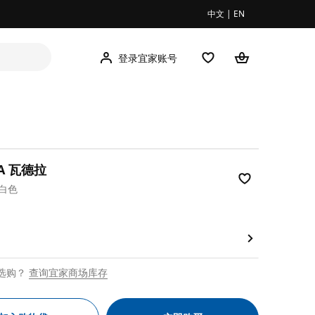
中文
|
EN
登录宜家账号
RA 瓦德拉
白色
00
选购？
查询宜家商场库存