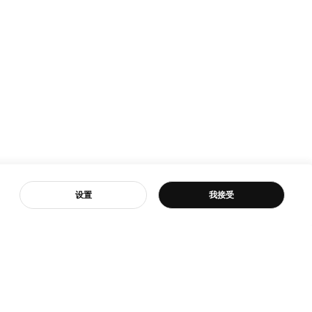
客服
设置
我接受