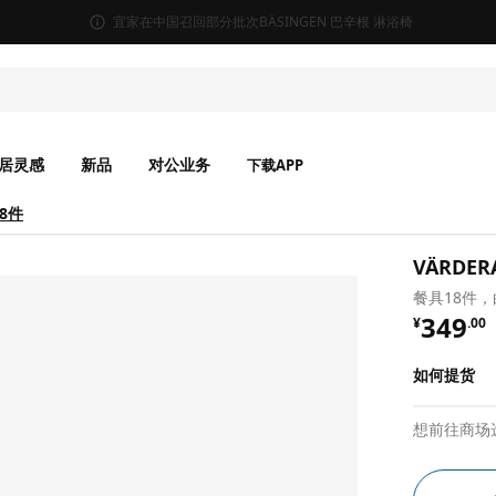
宜家在中国召回部分批次BÄSINGEN 巴辛根 淋浴椅
居灵感
新品
对公业务
下载APP
18件
VÄRDE
餐具18件，
¥ 349.
349
¥
.
00
如何提货
想前往商场