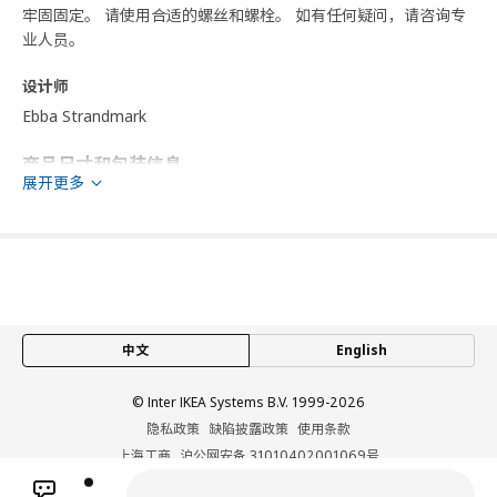
牢固固定。 请使用合适的螺丝和螺栓。 如有任何疑问，请咨询专
业人员。
设计师
Ebba Strandmark
商品尺寸和包装信息
展开更多
商品尺寸
宽度
40 厘米
深度
37 厘米
高度
40 厘米
中文
English
包装信息
包装数量
1
© Inter IKEA Systems B.V. 1999-2026
高度
9 厘米
隐私政策
缺陷披露政策
使用条款
长度
79 厘米
上海工商
沪公网安备 31010402001069号
沪ICP 备17055232 号
净重
14.26 公斤