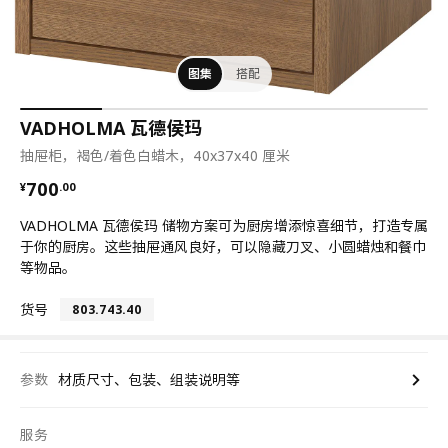
图集
搭配
VADHOLMA 瓦德侯玛
抽屉柜，褐色/着色白蜡木，40x37x40 厘米
¥ 700.00
700
¥
.
00
VADHOLMA 瓦德侯玛 储物方案可为厨房增添惊喜细节，打造专属
于你的厨房。这些抽屉通风良好，可以隐藏刀叉、小圆蜡烛和餐巾
等物品。
货号
803.743.40
参数
材质尺寸、包装、组装说明等
服务