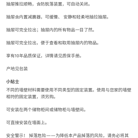
抽屉推拉顺畅，含防脱落装置，可自动关闭。
抽屉含内置减震器，可缓慢、 安静和轻柔地抽拉抽屉。
抽屉可完全拉出；抽屉内的所有物品一目了然。
抽屉可完全拉出，便于查看和取用抽屉内的物品。
享有10年品质保证，详情请见质保手册。
产地见包装
小贴士
不同的墙壁材料需要使用不同类型的固定装置。使用与您家的墙壁
相符的固定装置，须另购。
可安装在两个储物柜间或储物柜与墙壁间。
可直接安装在墙面上。
安全警示！ 掉落危险——为降低本产品掉落的风险，请务必将其