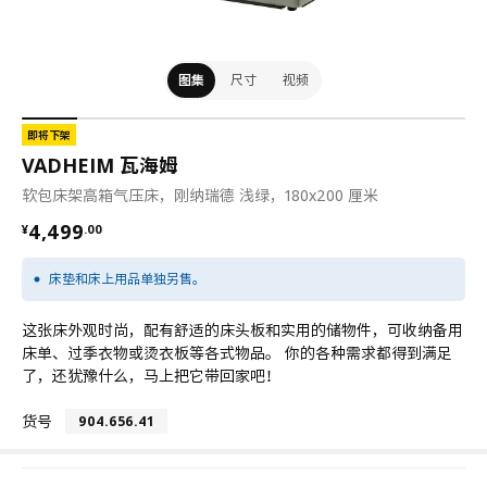
图集
尺寸
视频
即将下架
VADHEIM 瓦海姆
软包床架高箱气压床，刚纳瑞德 浅绿，180x200 厘米
¥ 4499.00
4,499
¥
.
00
床垫和床上用品单独另售。
这张床外观时尚，配有舒适的床头板和实用的储物件，可收纳备用
床单、过季衣物或烫衣板等各式物品。 你的各种需求都得到满足
了，还犹豫什么，马上把它带回家吧！
货号
904.656.41