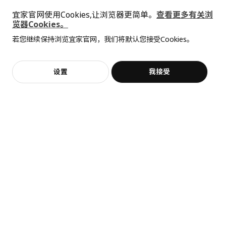
宜家官网使用Cookies,让浏览器更简单。
查看更多有关浏
览器Cookies。
全屋设计服务
若您继续保持浏览宜家官网，我们将默认您接受Cookies。
价格透明，设计专业，现货供应
抱歉，该商品在所选地区暂时缺货。
相似推荐
加入购物袋
立即购买
设置
我接受
不，谢谢
立即预约
客服
收藏