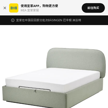
使用宜家APP，购物更方便
前往购买
IKEA 宜家家居
宜家在中国召回部分批次BÄSINGEN 巴辛根 淋浴椅