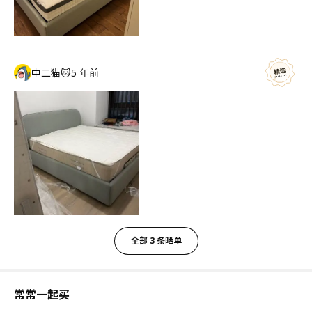
中二猫🐱
5 年前
全部 3 条晒单
常常一起买