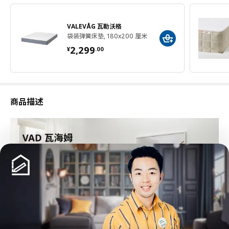
VALEVÅG 瓦勒沃格
袋装弹簧床垫, 180x200 厘米
¥ 2299.00
2,299
¥
.
00
商品描述