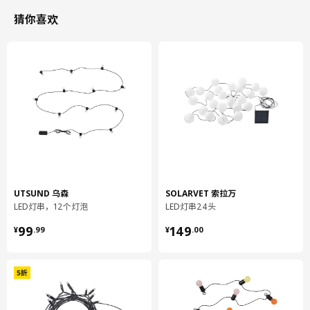
电池可能会造成重大伤亡。
猜你喜欢
若电池漏液，请勿让液体接触皮肤或眼睛。如果不慎接触到电池漏
液，请用大量清水清洗并就医。
设计师
Sarah Fager
商品尺寸和包装信息
商品尺寸
至首灯泡长度
1.5 米
UTSUND 乌森
SOLARVET 索拉万
LED灯串，12个灯泡
LED灯串24头
光通量
4 流明
¥ 99.99
¥ 149.00
99
149
¥
.
99
¥
.
00
灯泡间灯线长度
30 厘米
功率
0.1 瓦特
总长度
4.9 米
包装信息