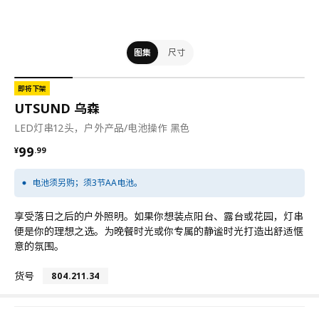
图集
尺寸
即将下架
UTSUND 乌森
LED灯串12头，户外产品/电池操作 黑色
¥ 99.99
99
¥
.
99
电池须另购；须3节AA电池。
享受落日之后的户外照明。如果你想装点阳台、露台或花园，灯串
便是你的理想之选。为晚餐时光或你专属的静谧时光打造出舒适惬
意的氛围。
货号
804.211.34