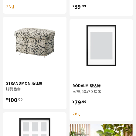
¥ 39.99
39
¥
.
99
28寸
STRANDMON 斯佳蒙
RÖDALM 略达姆
脚凳垫套
画框, 50x70 厘米
¥ 100.00
¥ 79.99
100
¥
.
00
79
¥
.
99
28寸