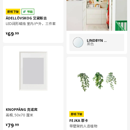
即将下架
节能
ÄDELLÖVSKOG 艾黛斯古
LED阔形蜡烛 室内/户外，三件套
¥ 69.99
69
¥
.
99
LINDBYN 林德比恩
黑色
KNOPPÄNG 克诺宾
即将下架
画框, 50x70 厘米
FEJKA 菲卡
¥ 79.99
79
¥
.
99
带壁架的人造植物