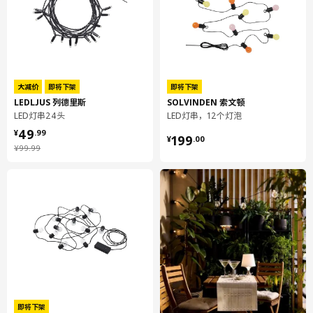
包装数量
1
高度
9 厘米
长度
18 厘米
净重
0.30 公斤
大减价
即将下架
即将下架
容量
1.6 公升
LEDLJUS 列德里斯
SOLVINDEN 索文顿
重量
0.37 公斤
LED灯串24头
LED灯串，12个灯泡
¥ 49.99
49
宽度
10 厘米
¥ 199.00
¥
.
99
199
¥
.
00
¥ 99.99
¥
99
.
99
保养说明和环境和材料
保养说明
可用抹布清洁。
环境和材料
罩，上面/ 罩，下面/ 电池盒:
ABS塑料
即将下架
螺钉: