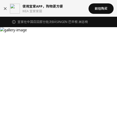
使用宜家APP，购物更方便
前往购买
IKEA 宜家家居
宜家在中国召回部分批次BÄSINGEN 巴辛根 淋浴椅