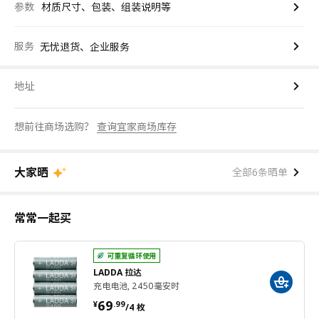
参数
材质尺寸、包装、组装说明等
服务
无忧退货、企业服务
地址
想前往商场选购？
查询宜家商场库存
大家晒
全部6条晒单
常常一起买
可重复循环使用
LADDA 拉达
充电电池, 2450毫安时
¥ 69.99/4 枚
69
¥
.
99
/4 枚