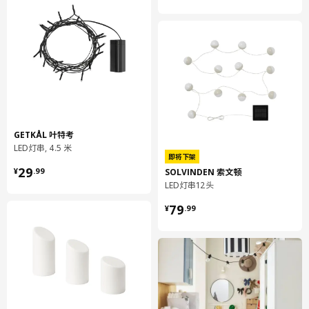
GETKÅL 叶特考
LED灯串, 4.5 米
即将下架
¥ 29.99
29
SOLVINDEN 索文顿
¥
.
99
LED灯串12头
¥ 79.99
79
¥
.
99