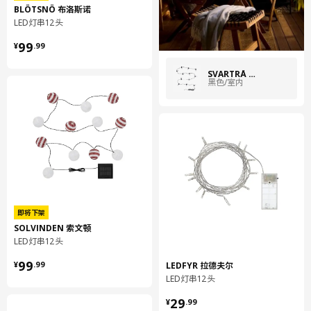
BLÖTSNÖ 布洛斯诺
聚酰胺塑料
LED灯串12头
开关盖/ 架:
¥ 99.99
99
¥
.
99
合成橡胶
灯罩:
SVARTRÅ 斯瓦图
黑色/室内
聚碳酸酯塑料
组装说明和文件
货号
组装手册
UTSUND 乌森 LED灯串12头
804.211.34
即将下架
SOLVINDEN 索文顿
LED灯串12头
¥ 99.99
99
LEDFYR 拉德夫尔
¥
.
99
LED灯串12头
¥ 29.99
29
¥
.
99