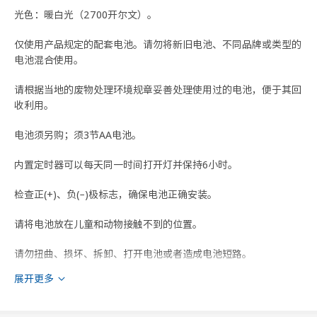
光色：暖白光（2700开尔文）。
仅使用产品规定的配套电池。请勿将新旧电池、不同品牌或类型的
电池混合使用。
请根据当地的废物处理环境规章妥善处理使用过的电池，便于其回
收利用。
电池须另购；须3节AA电池。
内置定时器可以每天同一时间打开灯并保持6小时。
检查正(+)、负(−)极标志，确保电池正确安装。
请将电池放在儿童和动物接触不到的位置。
请勿扭曲、损坏、拆卸、打开电池或者造成电池短路。
展开更多
请勿将电池暴露在高温、火源或者任何类型的液体中。
警告！如果误吞电池，或者你怀疑电池遭误吞，请立即就医！误吞