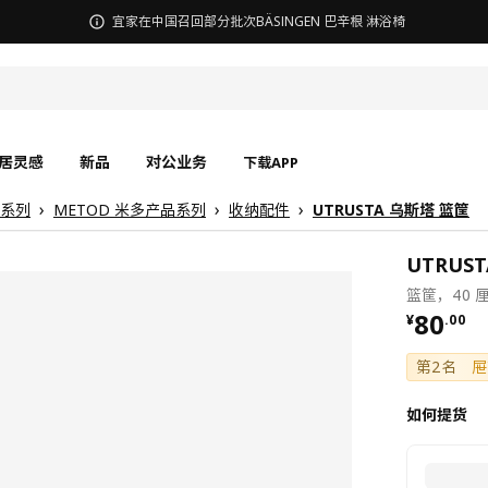
宜家在中国召回部分批次BÄSINGEN 巴辛根 淋浴椅
居灵感
新品
对公业务
下载APP
房系列
METOD 米多产品系列
收纳配件
UTRUSTA 乌斯塔 篮筐
UTRUS
篮筐，40 
¥ 80.0
80
¥
.
00
第2名
屉
如何提货