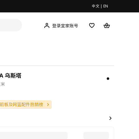
中文
|
EN
登录宜家账号
TA 乌斯塔
厘米
0
前板及网篮配件热销榜