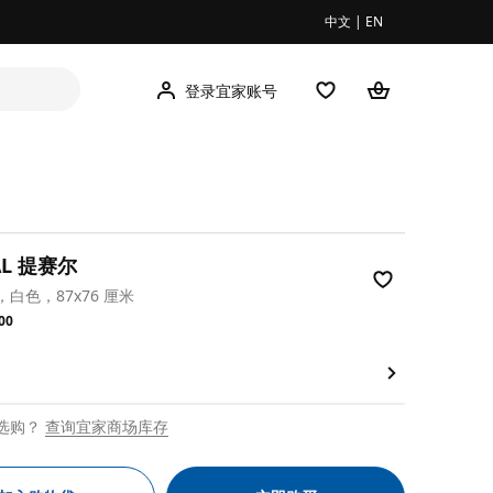
中文
|
EN
登录宜家账号
AL 提赛尔
白色，87x76 厘米
.00
00
选购？
查询宜家商场库存