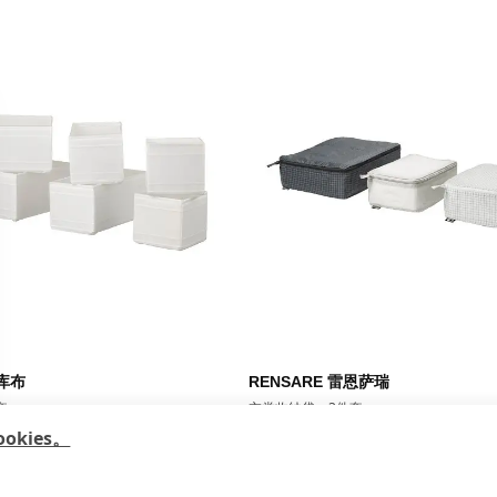
kies。