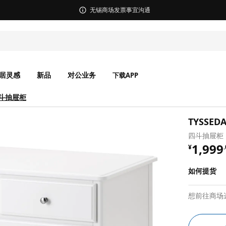
无锡商场发票事宜沟通
居灵感
新品
对公业务
下载APP
四斗抽屉柜
TYSSED
四斗抽屉柜，
¥ 1999
1,999
¥
.
如何提货
想前往商场