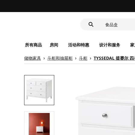
靠垫套
洗脸池
食品盒
所有商品
房间
活动和特惠
设计和服务
家
储物家具
斗柜和抽屉柜
斗柜
TYSSEDAL 提赛尔 