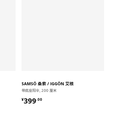
SAMSÖ 桑索 / IGGÖN 艾根
JOGGESÖ 
带底座阳伞, 200 厘米
阳伞, 300 厘米
¥ 399.00
¥ 599.
399
599
¥
.
00
¥
.
00