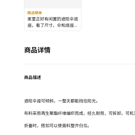
精选晒单
家里正好有闲置的遮阳伞底
座，看了尺寸，伞和底座刚
好都是3.2厘米，马上去实
体店里买回来，非常棒。之
前的半边伞无法倾斜，地栽
商品详情
的海棠和绣球，经过西晒，
都焦了。这把遮阳伞可以倾
斜遮阳，我太喜欢了。
商品描述
遮阳伞座可倾斜，一整天都能挡住阳光。
布料采用再生聚酯纤维编织而成，经久耐用，可拆卸，可机
折叠时，搭扣可以使面料整齐归位。