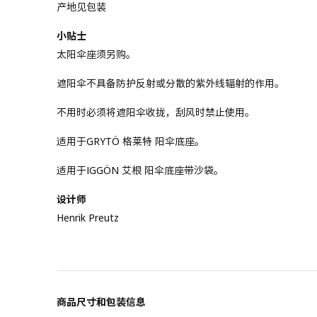
产地见包装
小贴士
太阳伞座须另购。
遮阳伞不具备防护反射或分散的紫外线辐射的作用。
不用时必须将遮阳伞收拢，刮风时禁止使用。
适用于GRYTÖ 格莱特 阳伞底座。
适用于IGGÖN 艾根 阳伞底座带沙袋。
设计师
Henrik Preutz
商品尺寸和包装信息