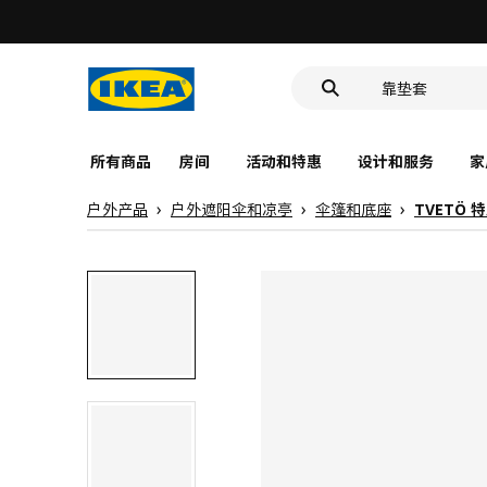
食品盒
靠垫套
洗脸池
食品盒
所有商品
房间
活动和特惠
设计和服务
家
户外产品
户外遮阳伞和凉亭
伞篷和底座
TVETÖ 