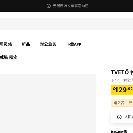
无锡商场发票事宜沟通
居灵感
新品
对公业务
下载APP
特威铁 阳伞
TVETÖ
阳伞，倾斜/米
¥ 129.
129
¥
.
00
第2名
户
太阳
如何提货