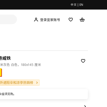
中文
|
EN
登录宜家账号
 特威铁
灰色 白色，180x145 厘米
00
外遮阳伞和凉亭热销榜
伞座须另购。