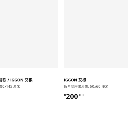
威铁 / IGGÖN 艾根
IGGÖN 艾根
80x145 厘米
阳伞底座带沙袋, 60x60 厘米
00
¥ 200.00
200
¥
.
00