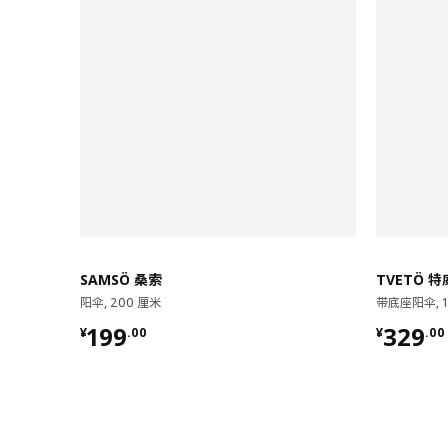
SAMSÖ 桑索
TVETÖ 特
阳伞, 200 厘米
带底座阳伞, 1
¥ 199.00
¥ 329.
199
329
¥
.
00
¥
.
00