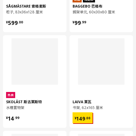
SÅGMÄSTARE 索格麦斯
BAGGEBO 巴格布
柜子, 83x36x128 厘米
搁架单元, 60x30x80 厘米
¥ 599.00
¥ 99.99
599
99
¥
.
00
¥
.
99
热卖
SKOLÄST 斯古莱斯特
LAIVA 莱瓦
水槽置物架
书架, 62x165 厘米
¥ 14.99
¥ 149.00
14
149
¥
.
99
¥
.
00