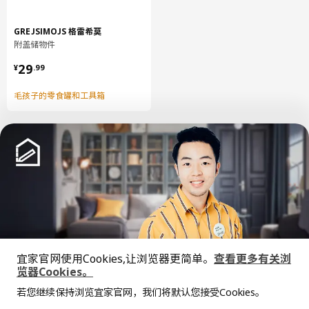
直径
29 厘米
长度
160 厘米
GREJSIMOJS 格雷希莫
附盖储物件
净重
12.52 公斤
¥ 29.99
29
容量
105.7 公升
¥
.
99
重量
13.56 公斤
毛孩子的零食罐和工具箱
保养说明和环境和材料
保养说明
床褥套
可机洗，水温不超过60°C，应选标准洗涤程序。
勿漂白
勿滚筒烘干
中文
English
勿熨烫
勿干洗
宜家官网使用Cookies,让浏览器更简单。
查看更多有关浏
© Inter IKEA Systems B.V. 1999-2026
览器Cookies。
隐私政策
缺陷披露政策
使用条款
全屋设计服务
环境和材料
若您继续保持浏览宜家官网，我们将默认您接受Cookies。
上海工商
沪公网安备 31010402001069号
价格透明，设计专业，现货供应
垫套料:
抱歉，该商品在所选地区暂时缺货。
相似推荐
沪ICP 备17055232 号