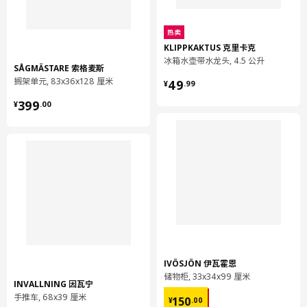
热卖
KLIPPKAKTUS 克里卡克
冰箱水壶带水龙头, 4.5 公升
SÅGMÄSTARE 索格麦斯
¥ 49.99
搁架单元, 83x36x128 厘米
49
¥
.
99
¥ 399.00
399
¥
.
00
IVÖSJÖN 伊瓦霍恩
储物柜, 33x34x99 厘米
INVALLNING 因瓦宁
¥ 150.00
手推车, 68x39 厘米
150
¥
.
00