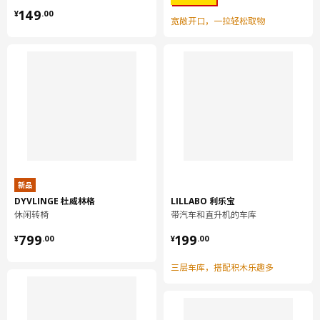
¥ 149.00
149
¥
.
00
宽敞开口，一拉轻松取物
新品
DYVLINGE 杜威林格
LILLABO 利乐宝
记忆海绵填料可贴合身形，床面更加柔软，让你得到充分的休息。
休闲转椅
带汽车和直升机的车库
床褥最上层为弹性面料，可完美适应身体动作，提高舒适度。
¥ 799.00
¥ 199.00
799
199
¥
.
00
¥
.
00
外套可拆卸可机洗，方便清洁。
三层车库，搭配积木乐趣多
可以卷起来，方便运回家。