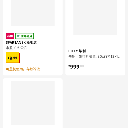
产地见包装
小贴士
记忆海绵在低温环境中将变硬。如果你在寒冷日子里将记忆海绵床
垫带回家，那么它需要在适应你卧室的温度后才能展现出相应的性
能。
热卖
循环利用
SPARTANSK 斯坝唐
设计师
水瓶, 0.5 公升
BILLY 毕利
Synnöve Mork
¥ 9.99
书柜，带可折叠桌, 80x33/112x106 厘米
9
¥
.
99
¥ 999.00
商品尺寸和包装信息
999
¥
.
00
可重复使用，存放冷饮
商品尺寸
长度
200 厘米
宽度
150 厘米
厚度
8 厘米
包装信息
包装数量
1