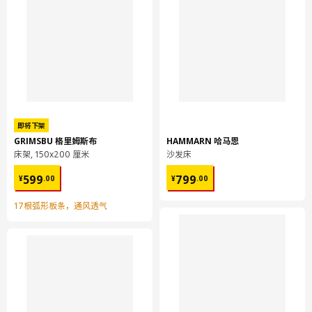
即将下架
GRIMSBU 格里姆斯布
HAMMARN 哈马恩
床架, 150x200 厘米
沙发床
¥ 599.00
¥ 799.00
599
799
¥
.
00
¥
.
00
17根弧形板条，通风透气