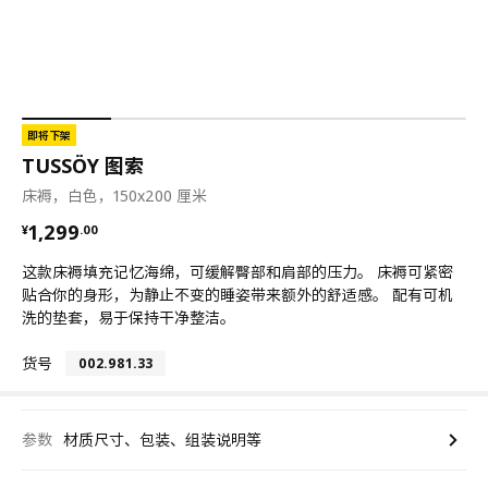
即将下架
TUSSÖY 图索
床褥，白色，150x200 厘米
¥ 1299.00
1,299
¥
.
00
这款床褥填充记忆海绵，可缓解臀部和肩部的压力。 床褥可紧密
贴合你的身形，为静止不变的睡姿带来额外的舒适感。 配有可机
洗的垫套，易于保持干净整洁。
货号
002.981.33
参数
材质尺寸、包装、组装说明等