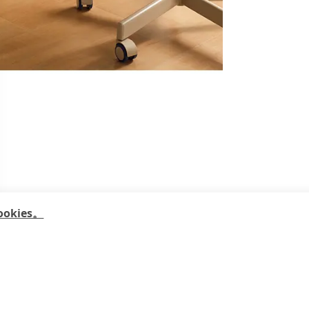
kies。