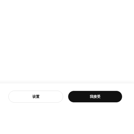
客服
设置
我接受