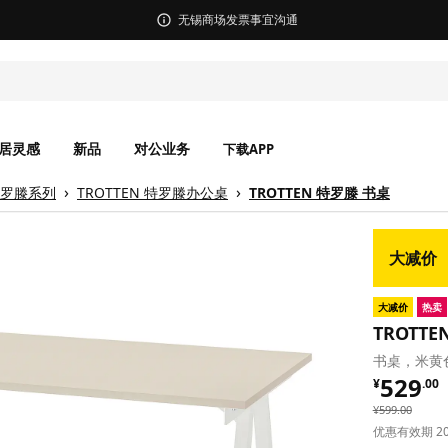
无锡商场发票事宜沟通
居灵感
新品
对公业务
下载APP
 特罗滕系列
TROTTEN 特罗滕办公桌
TROTTEN 特罗滕 书桌
大减价
大减价
热卖
TROTT
书桌，米黄色
¥ 529.
529
¥
.
00
¥ 599.00
¥
599
.
00
优惠有效期 2026