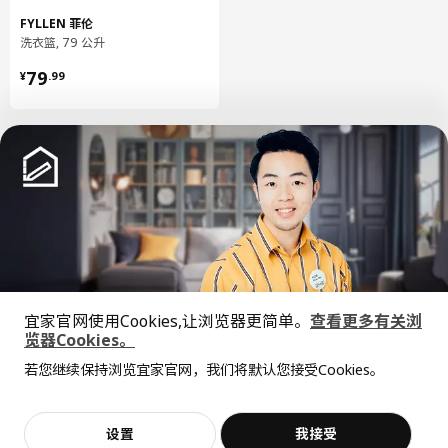
容量
35 公升
FYLLEN 菲伦
洗衣篮, 79 公升
包装信息
¥ 79.99
79
¥
.
99
包装数量
1
高度
27 厘米
长度
61 厘米
净重
1.07 公斤
容量
62.7 公升
重量
1.07 公斤
宽度
38 厘米
中文
English
保养说明和环境和材料
宜家官网使用Cookies,让浏览器更简单。
查看更多有关浏
© Inter IKEA Systems B.V. 1999-2026
览器Cookies。
保养说明
全屋设计服务
隐私政策
缺陷披露政策
使用条款
若您继续保持浏览宜家官网，我们将默认您接受Cookies。
上海工商
沪公网安备 31010402001069号
价格透明，设计专业，现货供应
用干布块擦净。
抱歉，该商品在所选地区暂时缺货。
相似推荐
沪ICP 备17055232 号
宜家AI购物助手算法 网信算备310104755117001240013号
环境和材料
宜家智能搜索生成合成算法 网信算备310104755117001250025号
加入购物袋
立即购买
设置
我接受
不，谢谢
立即预约
Cookie设置