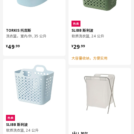
热卖
TORKIS 托吉斯
SLIBB 斯利波
洗衣篮，室内/外, 35 公升
软质洗衣篮, 24 公升
¥ 49.99
¥ 29.99
49
29
¥
.
99
¥
.
99
大容量收纳，方便实用
热卖
SLIBB 斯利波
软质洗衣篮, 24 公升
JÄLL 加尔