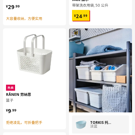
¥ 29.99
带架洗衣用袋, 50 公升
29
¥
.
99
¥ 24.99
24
¥
.
99
大容量收纳，方便实用
热卖
RÅNEN 劳纳恩
篮子
¥ 9.99
9
¥
.
99
TORKIS 托吉斯
拒绝凌乱，可折叠把手
淡蓝