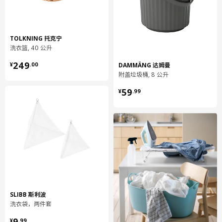
TOLKNING 托克宁
洗衣篮, 40 公升
¥ 249.00
249
DAMMÄNG 达姆曼
¥
.
00
附盖垃圾桶, 8 公升
¥ 59.99
59
¥
.
99
SLIBB 斯利波
洗衣袋，两件套
¥ 9.99
9
¥
.
99