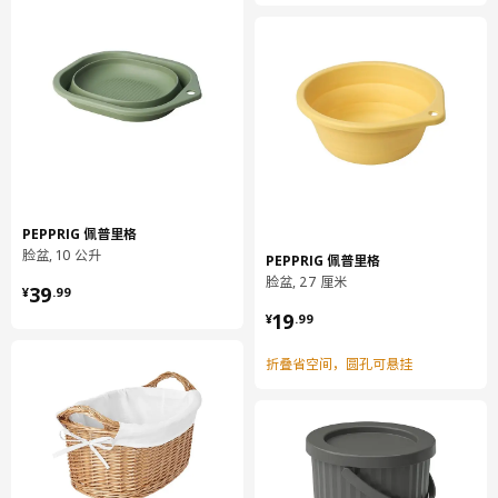
PEPPRIG 佩普里格
脸盆, 10 公升
PEPPRIG 佩普里格
脸盆, 27 厘米
¥ 39.99
39
¥
.
99
¥ 19.99
19
¥
.
99
折叠省空间，圆孔可悬挂