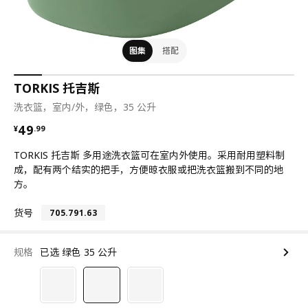
图集
搭配
TORKIS 托吉斯
洗衣篮，室内/外，绿色，35 公升
¥ 49.99
49
¥
.
99
TORKIS 托吉斯 多用途洗衣篮可在室内外使用。采用耐用塑料制
成，配有两个结实的把手，方便晾衣服或把洗衣篮搬到不同的地
方。
货号
705.791.63
规格
已选 绿色 35 公升