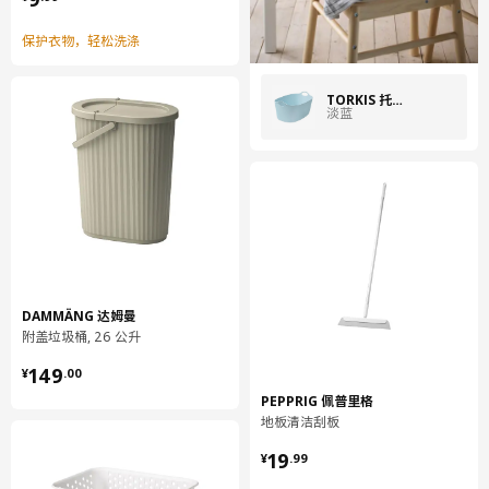
保护衣物，轻松洗涤
TORKIS 托吉斯
淡蓝
DAMMÄNG 达姆曼
附盖垃圾桶, 26 公升
¥ 149.00
149
¥
.
00
PEPPRIG 佩普里格
地板清洁刮板
¥ 19.99
19
¥
.
99