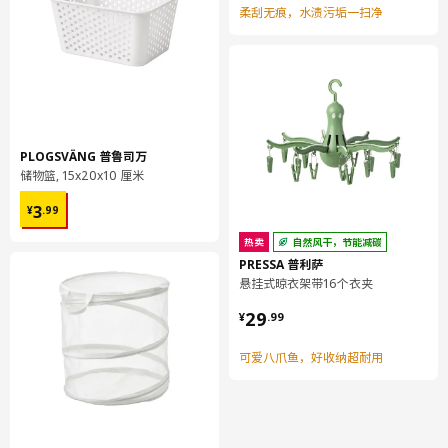
柔刮无痕，水渍污垢一扫净
整个衣篮由柔韧的塑料制成，便于携带。
非常适合用来搬运洗衣机里拿出的湿衣服或需要熨烫的干衣服。
室内外均可使用。
PLOGSVÄNG 普鲁司万
产地见包装
储物篮, 15x20x10 厘米
¥ 3.99
3
¥
.
99
小贴士
热卖
自然风干，节能减碳
设计师
PRESSA 普利萨
悬挂式晾衣架带16个衣夹
Henrik Preutz
¥ 29.99
29
¥
.
99
商品尺寸和包装信息
可爱八爪鱼，好收纳超耐用
商品尺寸
高度
27 厘米
长度
62 厘米