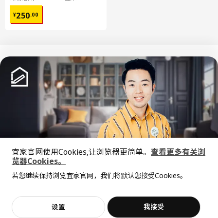
¥ 250.00
250
¥
.
00
中文
English
© Inter IKEA Systems B.V. 1999-2026
隐私政策
缺陷披露政策
使用条款
宜家官网使用Cookies,让浏览器更简单。
查看更多有关浏
上海工商
沪公网安备 31010402001069号
览器Cookies。
全屋设计服务
沪ICP 备17055232 号
若您继续保持浏览宜家官网，我们将默认您接受Cookies。
宜家AI购物助手算法 网信算备310104755117001240013号
价格透明，设计专业，现货供应
抱歉，该商品在所选地区暂时缺货。
相似推荐
宜家智能搜索生成合成算法 网信算备310104755117001250025号
Cookie设置
加入购物袋
立即购买
设置
我接受
不，谢谢
立即预约
客服
收藏