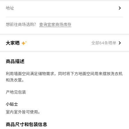
地址
想前往商场选购？
查询宜家商场库存
大家晒
全部64条晒单
商品描述
利用墙面空间满足储物需求，同时将下方地面空间用来摆放洗衣机
和洗衣筐。
产地见包装
小贴士
室内室外皆可使用。
商品尺寸和包装信息