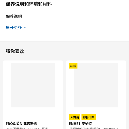
保养说明和环境和材料
保养说明
用湿布块擦净
展开更多
环境和材料
金属部件:
猜你喜欢
钢, 粉末涂层
塑料件:
聚丙烯塑料
组装说明和文件
货号
组装手册
TORGNY 托格尼 搁板
102.595.79
设计师理念
大减价
即将下架
FRÖSJÖN 弗洛斯杰
ENHET 安纳特