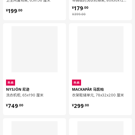
钢在拉伸和成形过程中能够始终保持高强度，这是它与众不同的特
卫生间置物架, 65x156 厘米
带搁板的洗衣机框架, 80x30x129 厘米
¥ 179.00
性之一。从摩天大楼、汽车到床架和户外家具，都有钢在起承重作
179
¥ 199.00
¥
.
00
199
¥
.
00
用。钢产业正在朝着节能化生产和提升钢材质量的方向发展。在回
¥ 399.00
¥
399
.
00
收利用过程中，它的特性不受任何影响。如今，钢是世界上回收用
量最高的材料之一。
热卖
热卖
NYSJÖN 尼逊
MACKAPÄR 马凯帕
洗衣机柜, 65x190 厘米
衣架鞋储单元, 78x32x200 厘米
¥ 749.00
¥ 299.00
749
299
¥
.
00
¥
.
00