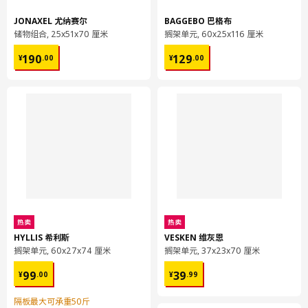
JONAXEL 尤纳赛尔
BAGGEBO 巴格布
储物组合, 25x51x70 厘米
搁架单元, 60x25x116 厘米
¥ 190.00
¥ 129.00
190
129
¥
.
00
¥
.
00
热卖
热卖
HYLLIS 希利斯
VESKEN 维灰恩
搁架单元, 60x27x74 厘米
搁架单元, 37x23x70 厘米
¥ 99.00
¥ 39.99
99
39
¥
.
00
¥
.
99
隔板最大可承重50斤