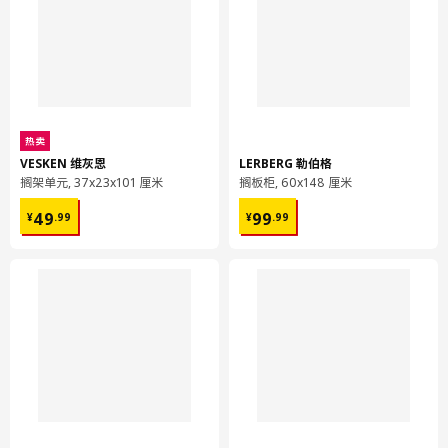
热卖
VESKEN 维灰恩
LERBERG 勒伯格
搁架单元, 37x23x101 厘米
搁板柜, 60x148 厘米
¥ 49.99
¥ 99.99
49
99
¥
.
99
¥
.
99