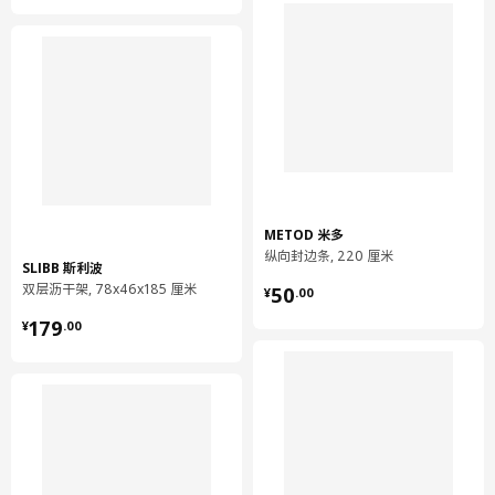
METOD 米多
纵向封边条, 220 厘米
SLIBB 斯利波
¥ 50.00
双层沥干架, 78x46x185 厘米
50
¥
.
00
¥ 179.00
179
¥
.
00