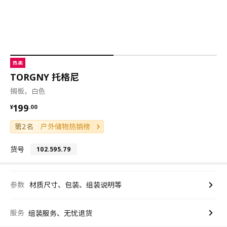
热卖
TORGNY 托格尼
搁板，白色
¥ 199.00
199
¥
.
00
第2名
户外储物热销榜
货号
102.595.79
参数
材质尺寸、包装、组装说明等
服务
组装服务、无忧退货