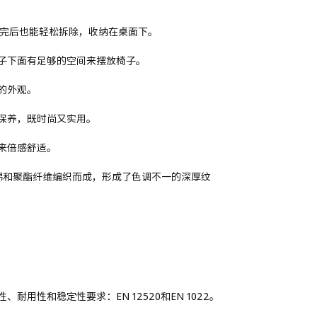
用完后也能轻松拆除，收纳在桌面下。
子下面有足够的空间来摆放椅子。
的外观。
保养，既时尚又实用。
来倍感舒适。
磨的棉和聚酯纤维编织而成，形成了色调不一的深厚纹
用性和稳定性要求：EN 12520和EN 1022。