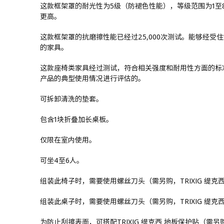
这款框架罩的耐光性为5级（防褪色性能），等级范围为1至
更高。
这款框架罩的抗磨擦性能已经过25,000次测试。能够经受住
的家具。
这款座椅类家具经过测试，符合相关强度和耐用性方面的标准
产品的典型使用情况进行评估的。
可拆卸清洗的垫套。
包含1块折叠加长桌板。
仅限在室内使用。
可坐4至6人。
组装此椅子时，需要使用螺丝刀头（需另购，TRIXIG 缇克
组装此桌子时，需要使用螺丝刀头（需另购，TRIXIG 缇克
为防止刮擦表面，可搭配TRIXIG 缇克西 地板保护贴（需另