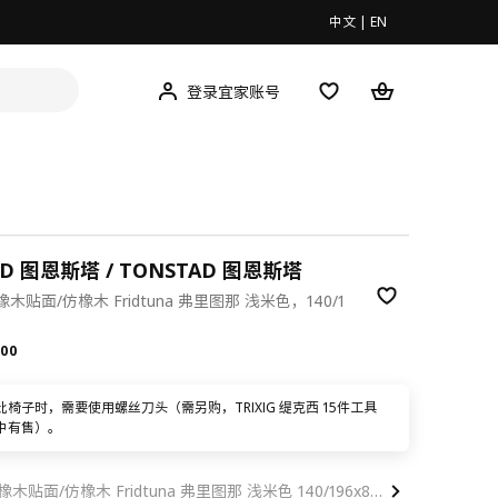
中文
|
EN
登录宜家账号
AD 图恩斯塔 / TONSTAD 图恩斯塔
贴面/仿橡木 Fridtuna 弗里图那 浅米色，140/1
.00
00
此椅子时，需要使用螺丝刀头（需另购，TRIXIG 缇克西 15件工具
中有售）。
已选 橡木贴面/仿橡木 Fridtuna 弗里图那 浅米色 140/196x85 厘米