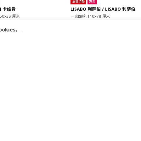
更低价格
热卖
EN 卡维肯
LISABO 利萨伯 / LISABO 利萨伯
60x38 厘米
一桌四椅, 140x78 厘米
¥ 2495.00
2,495
¥
.
00
00
kies。
¥ 2895.00
¥
2,895
.
00
木质风格 手工质感
常用链接
客户服务
关于
宜家家居APP
居家安全
这就
本地商场
客户服务
加入