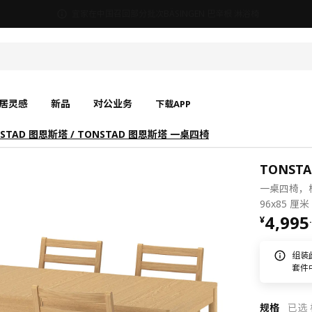
宜家在中国召回部分批次BÄSINGEN 巴辛根 淋浴椅
居灵感
新品
对公业务
下载APP
STAD 图恩斯塔 / TONSTAD 图恩斯塔 一桌四椅
TONST
一桌四椅，橡木
96x85 厘米
¥ 4995
4,995
¥
.
组装
套件
规格