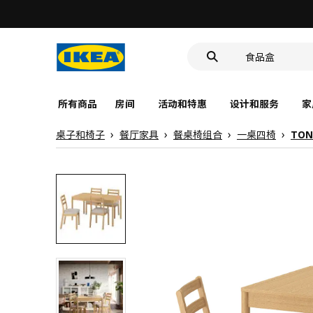
深盘
食品盒
靠垫套
深盘
食品盒
所有商品
房间
活动和特惠
设计和服务
家
桌子和椅子
餐厅家具
餐桌椅组合
一桌四椅
TON