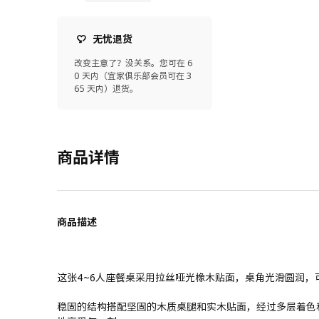
无忧退货
改变主意了？没关系。您可在 6
0 天内（宜家俱乐部会员可在 3
65 天内）退货。
商品详情
商品描述
这张4~6人座餐桌采用拉丝哑光橡木贴面，桌角光滑圆润，
稳固的结构搭配坚固的木质桌腿和实木贴面，经过多层着色