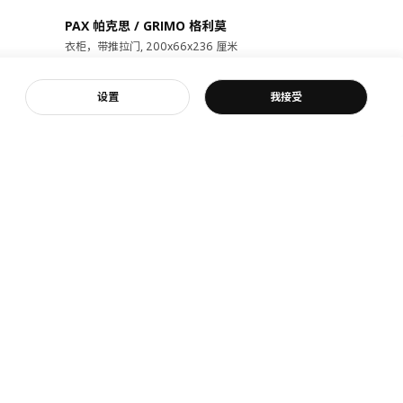
安全材料，严
PAX 帕克思 / GRIMO 格利莫
IDANÄS 宜
衣柜，带推拉门, 200x66x236 厘米
床架, 150x20
¥ 5480.00
¥ 3499
5,480
3,499
¥
.
00
¥
.
客服
设置
我接受
28根板条，加
宜家
宜家新闻
是宜家
新闻室
我们
新闻联络