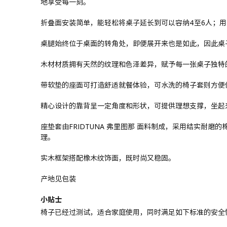
地享受每一刻。
折叠面安装简单，能轻松将桌子延长到可以容纳4至6人；
桌腿始终位于桌面的转角处，即便展开来也是如此，因此桌
木材材质拥有天然的纹理和色泽差异，赋予每一张桌子独特
带软垫的座面可打造舒适就餐体验，可水洗的椅子套则方便
精心设计的靠背呈一定角度和形状，可提供理想支撑，坐起
座垫套由FRIDTUNA 弗里图那 面料制成，采用结实耐
理。
实木框架搭配橡木纹饰面，既时尚又稳固。
产地见包装
小贴士
椅子已经过测试，适合家庭使用，同时满足如下标准的安全性、耐