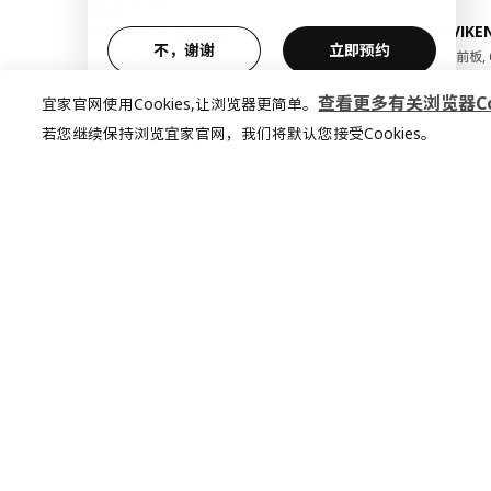
热卖
实木
HÄGERNÄS 海格纳斯
KALLVIK
不，谢谢
立即预约
一桌四椅
门/抽屉前板, 
¥ 999.00
¥ 200.
999
200
¥
.
00
¥
.
00
查看更多有关浏览器Coo
宜家官网使用Cookies,让浏览器更简单。
若您继续保持浏览宜家官网，我们将默认您接受Cookies。
加入宜家俱乐部
加入会员，享受专属折扣。更多个性化家
居灵感，让你的想法照进现实
查看更多