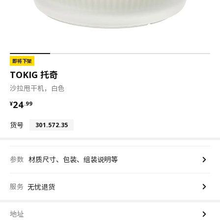
即将下架
TOKIG 托奇
沙拉甩干机，白色
¥ 24.99
24
¥
.
99
货号
301.572.35
参数
材质尺寸、包装、组装说明等
服务
无忧退货
地址