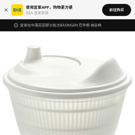
使用宜家APP，购物更方便
前往购买
IKEA 宜家家居
宜家在中国召回部分批次BÄSINGEN 巴辛根 淋浴椅