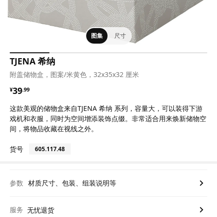
图集
尺寸
TJENA 希纳
附盖储物盒，图案/米黄色，32x35x32 厘米
¥ 39.99
39
¥
.
99
这款美观的储物盒来自TJENA 希纳 系列，容量大，可以装得下游
戏机和衣服，同时为空间增添装饰点缀。非常适合用来焕新储物空
间，将物品收藏在视线之外。
货号
605.117.48
参数
材质尺寸、包装、组装说明等
服务
无忧退货