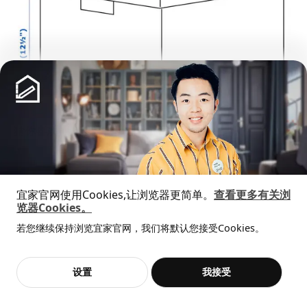
展开更多
猜你喜欢
宜家官网使用Cookies,让浏览器更简单。
查看更多有关浏
览器Cookies。
全屋设计服务
高度
32 厘米
若您继续保持浏览宜家官网，我们将默认您接受Cookies。
价格透明，设计专业，现货供应
抱歉，该商品在所选地区暂时缺货。
相似推荐
长度
35 厘米
宽度
32 厘米
加入购物袋
立即购买
设置
我接受
不，谢谢
立即预约
客服
收藏
包装信息
新品
限定款
SÅGMÄSTARE 索格麦斯
BAGGEBO 巴格布