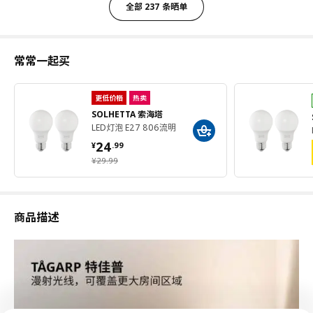
全部 237 条晒单
常常一起买
更低价格
热卖
SOLHETTA 索海塔
LED灯泡 E27 806流明
¥ 24.99
24
¥
.
99
¥ 29.99
¥
29
.
99
商品描述