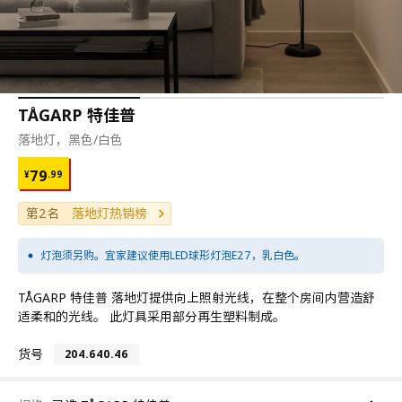
TÅGARP 特佳普
落地灯，黑色/白色
¥ 79.99
79
¥
.
99
第2名
落地灯热销榜
灯泡须另购。宜家建议使用LED球形灯泡E27，乳白色。
TÅGARP 特佳普 落地灯提供向上照射光线，在整个房间内营造舒
适柔和的光线。 此灯具采用部分再生塑料制成。
货号
204.640.46