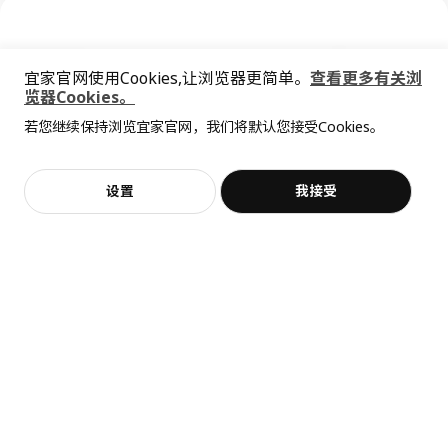
宜家官网使用Cookies,让浏览器更简单。
查看更多有关浏
览器Cookies。
全屋设计服务
若您继续保持浏览宜家官网，我们将默认您接受Cookies。
价格透明，设计专业，现货供应
抱歉，该商品在所选地区暂时缺货。
相似推荐
加入购物袋
立即购买
设置
我接受
不，谢谢
立即预约
客服
收藏