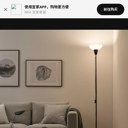
使用宜家APP，购物更方便
前往购买
IKEA 宜家家居
宜家在中国召回部分批次BÄSINGEN 巴辛根 淋浴椅