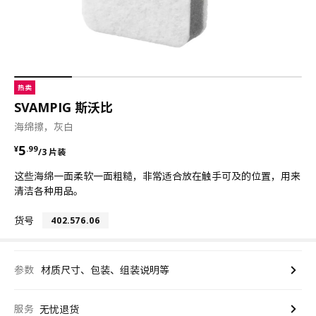
热卖
SVAMPIG 斯沃比
海绵擦，灰白
¥ 5.99/3 片装
5
¥
.
99
/3 片装
这些海绵一面柔软一面粗糙，非常适合放在触手可及的位置，用来
清洁各种用品。
货号
402.576.06
参数
材质尺寸、包装、组装说明等
服务
无忧退货