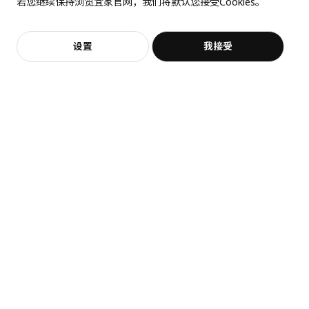
若您继续保持浏览宜家官网，我们将默认您接受Cookies。
价格透明，设计专业，现货供应
抱歉，该商品在所选地区暂时缺货。
相似推荐
加入购物袋
立即购买
设置
我接受
不，谢谢
立即预约
客服
收藏
展开更多
猜你喜欢