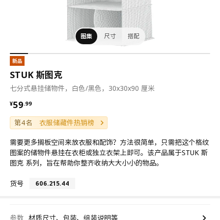
图集
尺寸
搭配
新品
STUK 斯图克
七分式悬挂储物件，白色/黑色，30x30x90 厘米
¥ 59.99
59
¥
.
99
第4名
衣服储藏件热销榜
需要更多搁板空间来放衣服和配饰？方法很简单，只需把这个格纹
图案的储物件悬挂在衣柜或独立衣架上即可。该产品属于STUK 斯
图克 系列，旨在帮助你整齐收纳大大小小的物品。
货号
606.215.44
参数
材质尺寸、包装、组装说明等