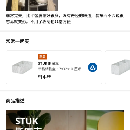
非常完美，比平替质感好很多，没有奇怪的味道，装东西不会说很
容易就变形。不用了收纳也非常方便
常常一起买
新品
STUK 斯图克
带格储物盒, 17x32x10 厘米
¥ 14.99
14
¥
.
99
商品描述