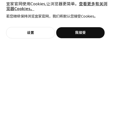
宜家官网使用Cookies,让浏览器更简单。
查看更多有关浏
览器Cookies。
全屋设计服务
若您继续保持浏览宜家官网，我们将默认您接受Cookies。
价格透明，设计专业，现货供应
抱歉，该商品在所选地区暂时缺货。
相似推荐
加入购物袋
立即购买
设置
我接受
不，谢谢
立即预约
客服
收藏
展开更多
猜你喜欢