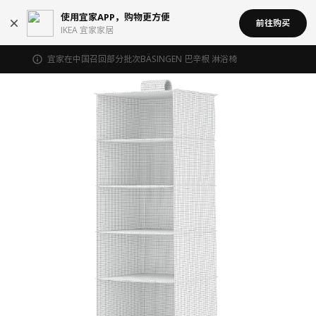
使用宜家APP，购物更方便
前往购买
IKEA 宜家家居
宜家在中国召回部分批次BÄSINGEN 巴辛根 淋浴椅