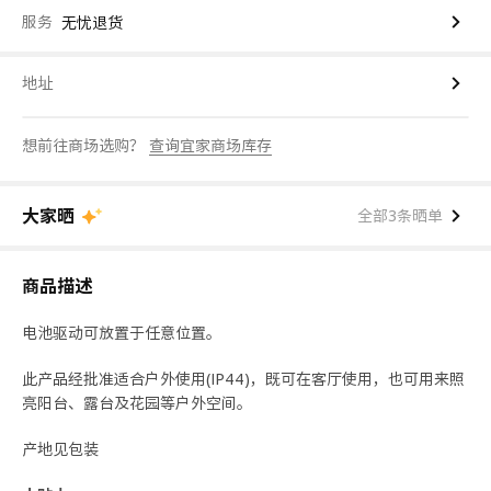
服务
无忧退货
地址
想前往商场选购？
查询宜家商场库存
大家晒
全部3条晒单
商品描述
电池驱动可放置于任意位置。
此产品经批准适合户外使用(IP44)，既可在客厅使用，也可用来照
亮阳台、露台及花园等户外空间。
产地见包装