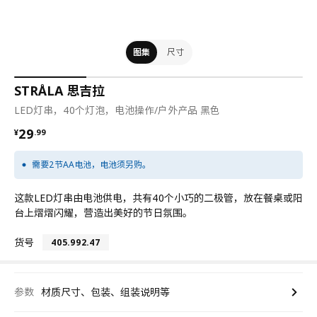
图集
尺寸
STRÅLA 思吉拉
LED灯串，40个灯泡，电池操作/户外产品 黑色
¥ 29.99
29
¥
.
99
需要2节AA电池，电池须另购。
这款LED灯串由电池供电，共有40个小巧的二极管，放在餐桌或阳
台上熠熠闪耀，营造出美好的节日氛围。
货号
405.992.47
参数
材质尺寸、包装、组装说明等