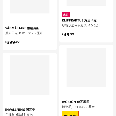
热卖
KLIPPKAKTUS 克里卡克
冰箱水壶带水龙头, 4.5 公升
SÅGMÄSTARE 索格麦斯
¥ 49.99
搁架单元, 83x36x128 厘米
49
¥
.
99
¥ 399.00
399
¥
.
00
IVÖSJÖN 伊瓦霍恩
储物柜, 33x34x99 厘米
INVALLNING 因瓦宁
¥ 150.00
手推车, 68x39 厘米
¥
.
00