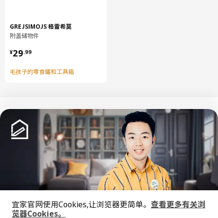
GREJSIMOJS 格雷希莫
附盖储物件
¥ 29.99
29
¥
.
99
毛孩子的零食罐和工具箱
中文
English
© Inter IKEA Systems B.V. 1999-2026
隐私政策
缺陷披露政策
使用条款
宜家官网使用Cookies,让浏览器更简单。
查看更多有关浏
上海工商
沪公网安备 31010402001069号
览器Cookies。