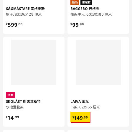
宽度
8 厘米
新品
限定款
SÅGMÄSTARE 索格麦斯
BAGGEBO 巴格布
保养说明和环境和材料
柜子, 83x36x128 厘米
搁架单元, 60x30x80 厘米
¥ 599.00
¥ 99.99
599
99
¥
.
00
¥
.
99
保养说明
用干布块擦净。
环境和材料
电池盒/ 支撑托架:
ABS塑料
螺钉:
聚酰胺塑料
开关盖/ 保护垫:
热卖
热塑性弹性体
SKOLÄST 斯古莱斯特
LAIVA 莱瓦
水槽置物架
书架, 62x165 厘米
垫圈:
¥ 14.99
¥ 149.00
硅橡胶
14
149
¥
.
99
¥
.
00