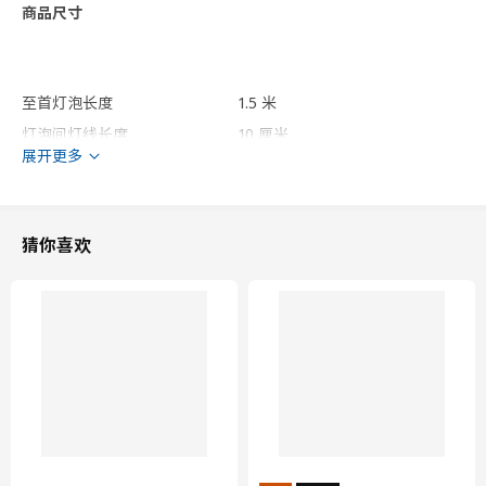
商品尺寸
至首灯泡长度
1.5 米
灯泡间灯线长度
10 厘米
展开更多
总长度
5.5 米
光通量
3 流明
预计使用寿命
25000 小时
猜你喜欢
包装信息
包装数量
1
高度
3 厘米
长度
10 厘米
净重
0.08 公斤
容量
0.3 公升
重量
0.10 公斤