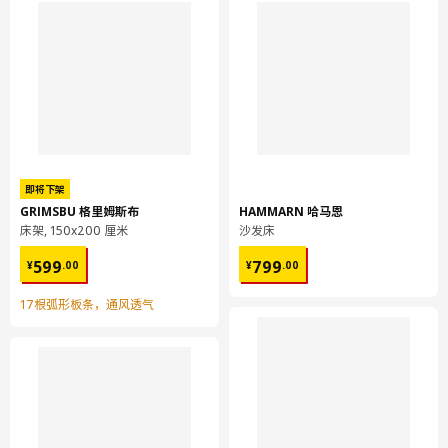
即将下架
GRIMSBU 格里姆斯布
HAMMARN 哈马恩
床架, 150x200 厘米
沙发床
¥ 599.00
¥ 799.00
599
799
¥
.
00
¥
.
00
17根弧形板条，通风透气