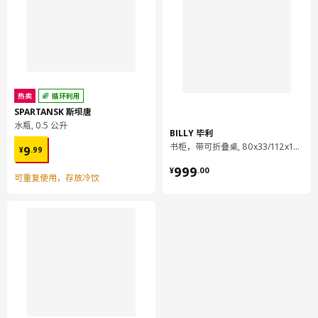
热卖
循环利用
SPARTANSK 斯坝唐
水瓶, 0.5 公升
BILLY 毕利
¥ 9.99
书柜，带可折叠桌, 80x33/112x106 厘米
9
¥
.
99
¥ 999.00
999
¥
.
00
可重复使用，存放冷饮