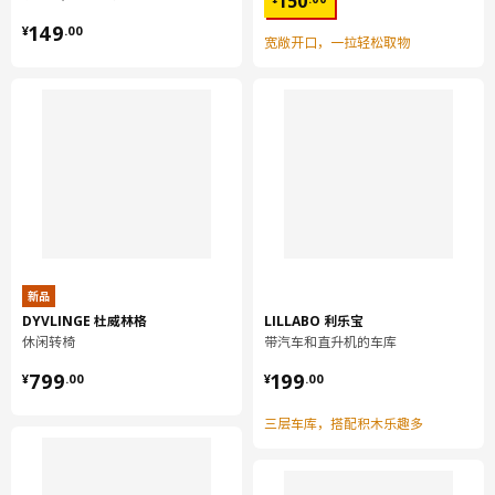
150
¥ 149.00
149
¥
.
00
宽敞开口，一拉轻松取物
新品
DYVLINGE 杜威林格
LILLABO 利乐宝
休闲转椅
带汽车和直升机的车库
¥ 799.00
¥ 199.00
799
199
¥
.
00
¥
.
00
三层车库，搭配积木乐趣多