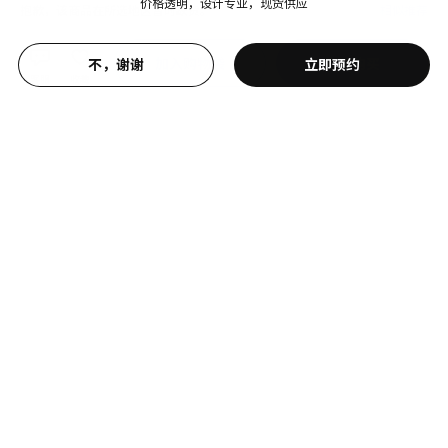
环境和材料
价格透明，设计专业，现货供应
抱歉，该商品在所选地区暂时缺货。
相似推荐
100%棉
加入购物袋
立即购买
不，谢谢
立即预约
客服
收藏
新品
限定款
SÅGMÄSTARE 索格麦斯
BAGGEBO 巴格布
柜子, 83x36x128 厘米
搁架单元, 60x30x80 厘米
¥ 599.00
¥ 99.99
599
99
¥
.
00
¥
.
99