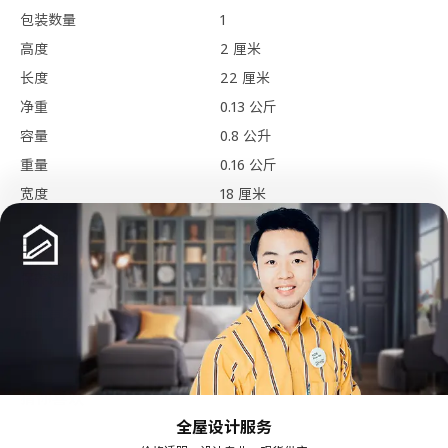
包装数量
1
高度
2 厘米
长度
22 厘米
净重
0.13 公斤
容量
0.8 公升
重量
0.16 公斤
宽度
18 厘米
保养说明和环境和材料
保养说明
可机洗，水温不超过40°C，应选标准洗涤程序。
展开更多
勿漂白
滚筒常温烘干，温度不超过80°C。
可熨烫，温度不超过150°C。
猜你喜欢
勿干洗
全屋设计服务