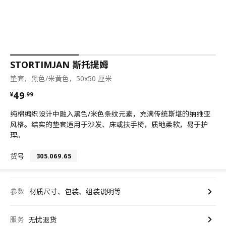
STORTIMJAN 斯托提姆
垫套，黑色/米黄色，50x50 厘米
¥ 49.99
49
¥
.
99
纯棉编织设计中融入黑色/米色条纹元素，充满传统斯堪的纳维亚
风格。结实的垫套适用于沙发、床或扶手椅，质地柔软，易于护
理。
货号
305.069.65
参数
材质尺寸、包装、组装说明等
服务
无忧退货