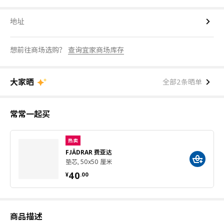
地址
想前往商场选购？
查询宜家商场库存
大家晒
全部2条晒单
常常一起买
热卖
FJÄDRAR 费亚达
垫芯, 50x50 厘米
¥ 40.00
40
¥
.
00
商品描述