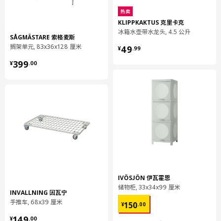
热卖
KLIPPKAKTUS 克里卡克
冰箱水壶带水龙头, 4.5 公升
SÅGMÄSTARE 索格麦斯
¥ 49.99
搁架单元, 83x36x128 厘米
49
¥
.
99
¥ 399.00
399
¥
.
00
IVÖSJÖN 伊瓦霍恩
储物柜, 33x34x99 厘米
INVALLNING 因瓦宁
¥ 150.00
手推车, 68x39 厘米
150
¥
.
00
¥ 149.00
149
¥
.
00