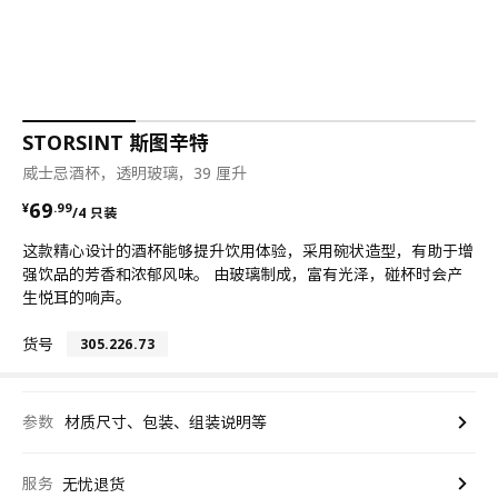
STORSINT 斯图辛特
威士忌酒杯，透明玻璃，39 厘升
¥ 69.99/4 只装
69
¥
.
99
/4 只装
这款精心设计的酒杯能够提升饮用体验，采用碗状造型，有助于增
强饮品的芳香和浓郁风味。 由玻璃制成，富有光泽，碰杯时会产
生悦耳的响声。
货号
305.226.73
参数
材质尺寸、包装、组装说明等
服务
无忧退货