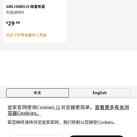
GREJSIMOJS 格雷希莫
附盖储物件
¥ 29.99
29
¥
.
99
毛孩子的零食罐和工具箱
中文
English
宜家官网使用Cookies,让浏览器更简单。
查看更多有关浏
© Inter IKEA Systems B.V. 1999-2026
览器Cookies。
隐私政策
缺陷披露政策
使用条款
全屋设计服务
若您继续保持浏览宜家官网，我们将默认您接受Cookies。
上海工商
沪公网安备 31010402001069号
抱歉，该商品在所选地区暂时缺货。
相似推荐
价格透明，设计专业，现货供应
沪ICP 备17055232 号
宜家AI购物助手算法 网信算备310104755117001240013号