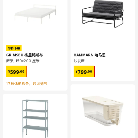
即将下架
GRIMSBU 格里姆斯布
HAMMARN 哈马恩
床架, 150x200 厘米
沙发床
¥ 599.00
¥ 799.00
599
799
¥
.
00
¥
.
00
17根弧形板条，通风透气