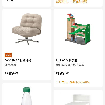
宽敞开口，一拉轻松取物
新品
DYVLINGE 杜威林格
LILLABO 利乐宝
休闲转椅
带汽车和直升机的车库
¥ 799.00
¥ 199.00
799
199
¥
.
00
¥
.
00
三层车库，搭配积木乐趣多