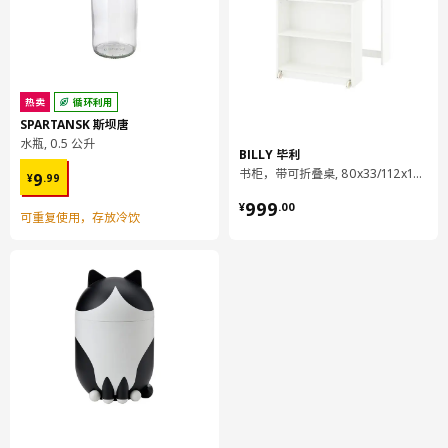
热卖
循环利用
SPARTANSK 斯坝唐
水瓶, 0.5 公升
BILLY 毕利
¥ 9.99
书柜，带可折叠桌, 80x33/112x106 厘米
9
¥
.
99
¥ 999.00
999
¥
.
00
可重复使用，存放冷饮