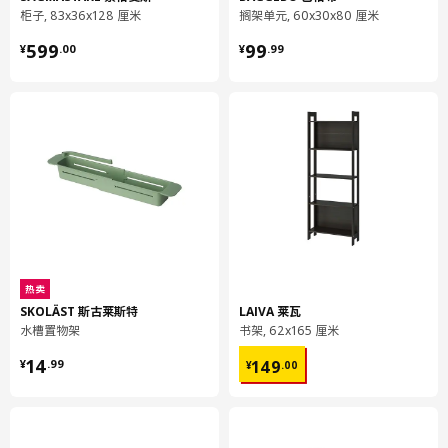
柜子, 83x36x128 厘米
搁架单元, 60x30x80 厘米
¥ 599.00
¥ 99.99
599
99
¥
.
00
¥
.
99
热卖
SKOLÄST 斯古莱斯特
LAIVA 莱瓦
水槽置物架
书架, 62x165 厘米
¥ 14.99
¥ 149.00
14
149
¥
.
99
¥
.
00