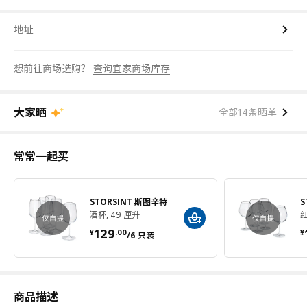
地址
想前往商场选购？
查询宜家商场库存
大家晒
全部14条晒单
常常一起买
STORSINT 斯图辛特
S
酒杯, 49 厘升
红
¥ 129.00/6 只装
129
¥
.
00
¥
/6 只装
商品描述