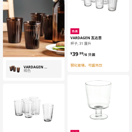
热卖
VARDAGEN 瓦达恩
杯子, 31 厘升
¥ 39.99/6 只装
39
¥
.
99
/6 只装
钢化玻璃，可盛热饮
VARDAGEN 瓦达恩
褐色