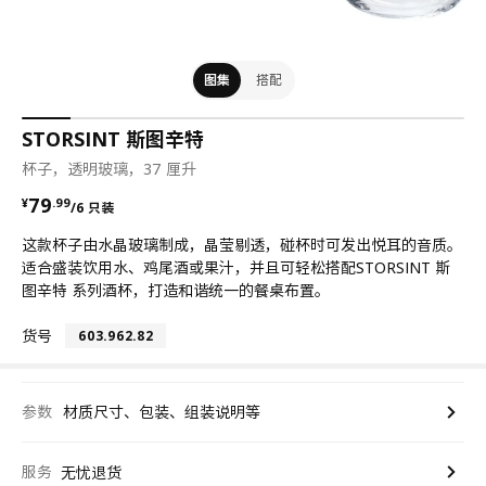
图集
搭配
STORSINT 斯图辛特
杯子，透明玻璃，37 厘升
¥ 79.99/6 只装
79
¥
.
99
/6 只装
这款杯子由水晶玻璃制成，晶莹剔透，碰杯时可发出悦耳的音质。
适合盛装饮用水、鸡尾酒或果汁，并且可轻松搭配STORSINT 斯
图辛特 系列酒杯，打造和谐统一的餐桌布置。
货号
603.962.82
参数
材质尺寸、包装、组装说明等
服务
无忧退货