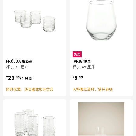
热卖
FRÖJDA 福洛达
IVRIG 伊里
杯子, 30 厘升
杯子, 45 厘升
¥ 29.99/4 只装
¥ 9.99
29
9
¥
.
99
¥
.
99
/4 只装
经典优雅，适合盛放加冰饮品
大杯腹红酒杯，提升香味