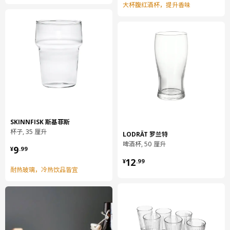
大杯腹红酒杯，提升香味
SKINNFISK 斯基菲斯
杯子, 35 厘升
LODRÄT 罗兰特
啤酒杯, 50 厘升
¥ 9.99
9
¥
.
99
¥ 12.99
12
¥
.
99
耐热玻璃，冷热饮品皆宜