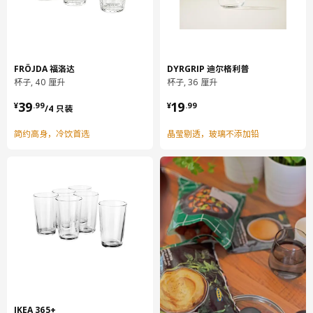
FRÖJDA 福洛达
DYRGRIP 迪尔格利普
杯子, 40 厘升
杯子, 36 厘升
¥ 39.99/4 只装
¥ 19.99
39
19
¥
.
99
¥
.
99
/4 只装
简约高身，冷饮首选
晶莹剔透，玻璃不添加铅
IKEA 365+