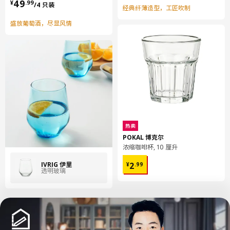
¥ 49.99/4 只装
49
¥
.
99
/4 只装
经典纤薄造型，工匠吹制
盛放葡萄酒，尽显风情
热卖
POKAL 博克尔
浓缩咖啡杯, 10 厘升
¥ 2.99
IVRIG 伊里
2
¥
.
99
透明玻璃