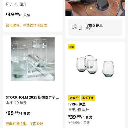
杯子, 45 厘升
¥ 49.99/6 只装
49
¥
.
99
/6 只装
IVRIG 伊里
钢化玻璃，冷热饮均可盛放
灰色
STOCKHOLM 2025 斯德哥尔摩 2025
大减价
即将下架
水杯, 40 厘升
IVRIG 伊里
杯子, 45 厘升
¥ 69.99/4 只装
69
¥
.
99
/4 只装
¥ 39.99/4 只装
39
¥
.
99
/4 只装
¥ 49.99/4 只装
¥
49
.
99
/4 只装
经典纤薄造型，工匠吹制