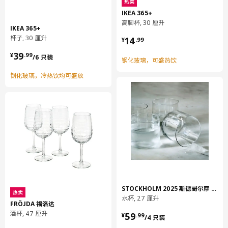
热卖
IKEA 365+
高脚杯, 30 厘升
IKEA 365+
¥ 14.99
杯子, 30 厘升
14
¥
.
99
¥ 39.99/6 只装
39
¥
.
99
/6 只装
钢化玻璃，可盛热饮
钢化玻璃，冷热饮均可盛放
STOCKHOLM 2025 斯德哥尔摩 2025
热卖
水杯, 27 厘升
FRÖJDA 福洛达
¥ 59.99/4 只装
酒杯, 47 厘升
59
¥
.
99
/4 只装