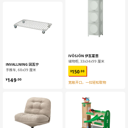
包装数量
1
高度
3 厘米
长度
76 厘米
净重
0.29 公斤
容量
1.5 公升
重量
0.38 公斤
宽度
7 厘米
IVÖSJÖN 伊瓦霍恩
储物柜, 33x34x99 厘米
INVALLNING 因瓦宁
保养说明和环境和材料
¥ 150.00
手推车, 68x39 厘米
150
¥
.
00
¥ 149.00
保养说明
149
¥
.
00
宽敞开口，一拉轻松取物
用湿布块擦净
环境和材料
安装托架/ 固定装置/ 电池盒/ 接线盒/ 开关盖/ 外套:
ABS塑料
灯室: