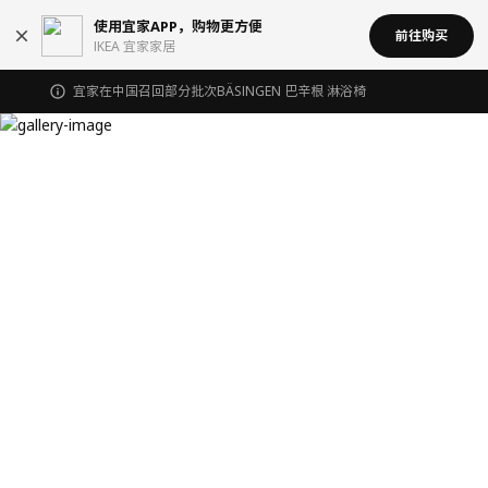
使用宜家APP，购物更方便
前往购买
IKEA 宜家家居
宜家在中国召回部分批次BÄSINGEN 巴辛根 淋浴椅