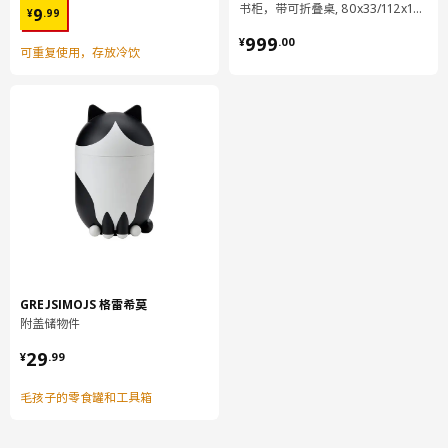
¥ 9.99
书柜，带可折叠桌, 80x33/112x106 厘米
9
¥
.
99
¥ 999.00
999
¥
.
00
可重复使用，存放冷饮
GREJSIMOJS 格雷希莫
附盖储物件
¥ 29.99
29
¥
.
99
毛孩子的零食罐和工具箱