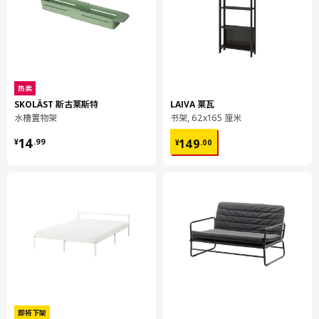
LED灯散热量低，适用于储物柜和衣橱等紧凑空间。
这款灯会在您开关门时自动打开和关闭，可避免能源浪费。
通过产品测试，可在浴室使用。
热卖
SKOLÄST 斯古莱斯特
LAIVA 莱瓦
产地见包装
水槽置物架
书架, 62x165 厘米
¥ 14.99
¥ 149.00
小贴士
14
149
¥
.
99
¥
.
00
需要4节AA电池，电池须另购。
宜家推荐 LADDA 充电电池。
请勿将不同型号、不同容量和生产日期的电池混合使用。
光色：暖白光（2700开尔文）。
内置LED光源
光源使用寿命约为25,000小时，如果平均每天亮3小时，就相当于
即将下架