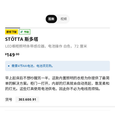
图集
视频
即将下架
节能
STÖTTA 斯多塔
LED橱柜照明条带感应器，电池操作 白色，72 厘米
¥ 149.00
149
¥
.
00
需要4节AA电池，电池须另购。
早上起床后不想吵醒另一半，这款内置照明的衣柜为你提供了最简
单的解决方案。柜门一打开，内部的灯具就会自动亮起，散发柔和
的灯光。这些灯具使用电池供电，因此你不必为电线而烦恼。
货号
303.600.91