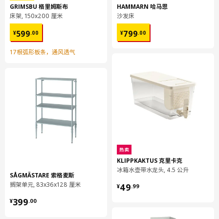
20年时间。
GRIMSBU 格里姆斯布
HAMMARN 哈马恩
床架, 150x200 厘米
沙发床
显色指数（CRI）：>80。
¥ 599.00
¥ 799.00
599
799
¥
.
00
¥
.
00
如果照明棒每天使用5分钟，充满电的新 LADDA 拉达 2450毫安
17根弧形板条，通风透气
时AA充电电池可提供约一个半月的照明电量。
设计师
David Wahl
商品尺寸和包装信息
商品尺寸
光通量
80 流明
热卖
KLIPPKAKTUS 克里卡克
长度
72 厘米
冰箱水壶带水龙头, 4.5 公升
SÅGMÄSTARE 索格麦斯
宽度
5.5 厘米
¥ 49.99
搁架单元, 83x36x128 厘米
49
¥
.
99
高度
2 厘米
¥ 399.00
399
¥
.
00
包装信息