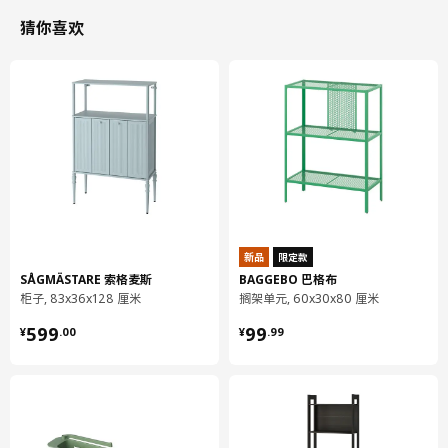
猜你喜欢
新品
限定款
SÅGMÄSTARE 索格麦斯
BAGGEBO 巴格布
柜子, 83x36x128 厘米
搁架单元, 60x30x80 厘米
¥ 599.00
¥ 99.99
599
99
¥
.
00
¥
.
99
电池驱动可放置于任意位置。