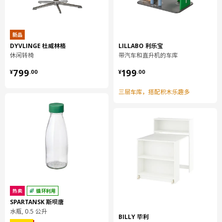
铝, 粉末涂层
漫射器:
聚碳酸酯塑料
新品
DYVLINGE 杜威林格
LILLABO 利乐宝
组装说明和文件
休闲转椅
带汽车和直升机的车库
¥ 799.00
¥ 199.00
799
199
¥
.
00
¥
.
00
货号
组装手册
STÖTTA 斯多塔 LED橱柜照明条带感
303.600.91
三层车库，搭配积木乐趣多
应器
设计师理念
STÖTTA 斯多塔 灯可以放在任何地方，包括抽屉、衣柜、书架、
储物柜。它采用电池控制，无需连接主电源。易于安装，光线良
好，没有杂乱的电线。
ABS塑料是一种坚固又稳定的材料，表面光滑，特别适合于餐具抽
屉、厨用器具、牙刷杯和浴室挂钩等日常用品。ABS塑料主要由不
可再生的石油原料制成，但随着技术的不断发展，我们正越来越多
热卖
循环利用
地使用回收ABS塑料。这是我们为实现只使用回收或可再生来源塑
SPARTANSK 斯坝唐
料这一目标迈出的重要一步。
水瓶, 0.5 公升
BILLY 毕利