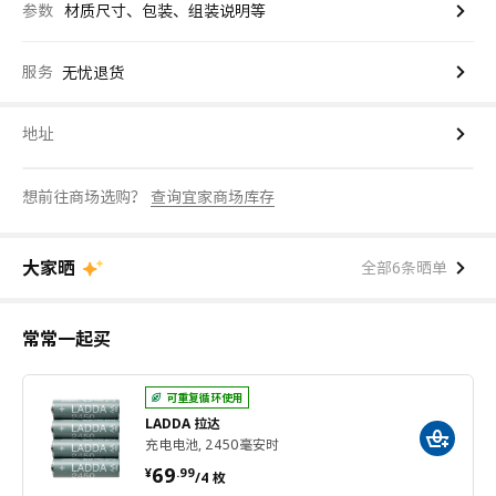
参数
材质尺寸、包装、组装说明等
服务
无忧退货
地址
想前往商场选购？
查询宜家商场库存
大家晒
全部6条晒单
常常一起买
可重复循环使用
LADDA 拉达
充电电池, 2450毫安时
¥ 69.99/4 枚
69
¥
.
99
/4 枚