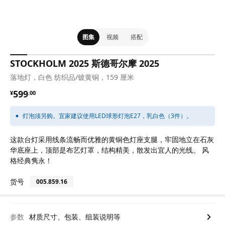
图集
视频
搭配
STOCKHOLM 2025 斯德哥尔摩 2025
落地灯，白色 纺织品/镀黄铜，159 厘米
¥ 599.00
599
¥
.
00
灯泡须另购。宜家建议使用LED球形灯泡E27，乳白色（3件）。
这款台灯采用线条流畅而优雅的黄铜色灯座支腿，牢固地立在石灰
华底座上，顶部是布艺灯罩，结构精美，散发出宜人的光线。 风
格经典隽永！
货号
005.859.16
参数
材质尺寸、包装、组装说明等