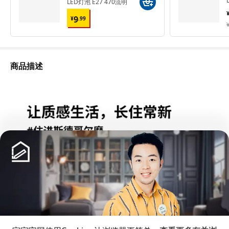
LED灯泡 E27 470流明
¥ 9.99
9
¥
.
99
¥
商品描述