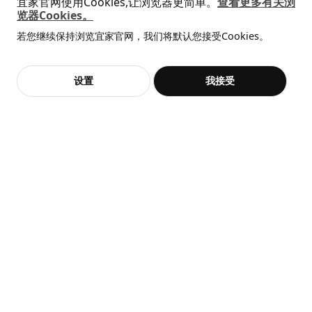
宜家官网使用Cookies,让浏览器更简单。
查看更多有关浏
览器Cookies。
全屋设计服务
若您继续保持浏览宜家官网，我们将默认您接受Cookies。
价格透明，设计专业，现货供应
抱歉，该商品在所选地区暂时缺货。
相似推荐
加入购物袋
立即购买
设置
我接受
不，谢谢
立即预约
客服
收藏