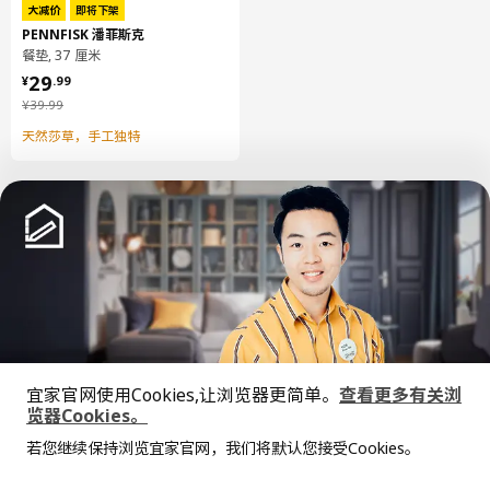
大减价
即将下架
PENNFISK 潘菲斯克
餐垫, 37 厘米
¥ 29.99
29
¥
.
99
¥ 39.99
¥
39
.
99
天然莎草，手工独特
中文
English
宜家官网使用Cookies,让浏览器更简单。
查看更多有关浏
© Inter IKEA Systems B.V. 1999-2026
览器Cookies。
隐私政策
缺陷披露政策
使用条款
全屋设计服务
上海工商
沪公网安备 31010402001069号
若您继续保持浏览宜家官网，我们将默认您接受Cookies。
价格透明，设计专业，现货供应
抱歉，该商品在所选地区暂时缺货。
相似推荐
沪ICP 备17055232 号