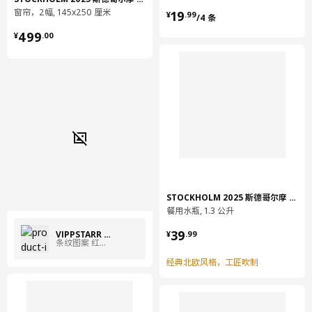
¥ 19.99/4 条
窗帘，2幅, 145x250 厘米
19
¥
.
99
/4 条
¥ 499.00
499
¥
.
00
STOCKHOLM 2025 斯德哥尔摩 2025
餐用水瓶, 1.3 公升
¥ 39.99
39
VIPPSTARR 维普斯塔
¥
.
99
条纹图案 红色/自然色
经典北欧风格，工匠吹制