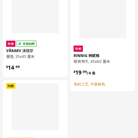
热卖
天然材质
热卖
VÅRARV 沃拉尔
RINNIG 林妮格
餐垫, 35x45 厘米
厨房用巾, 45x60 厘米
¥ 14.99
14
¥
.
99
¥ 19.99/4 条
19
¥
.
99
/4 条
色织工艺, 不易掉色