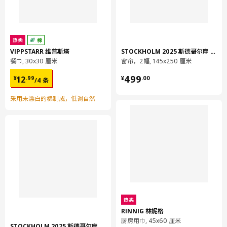
热卖
棉
VIPPSTARR 维普斯塔
STOCKHOLM 2025 斯德哥尔摩 2025
餐巾, 30x30 厘米
窗帘，2幅, 145x250 厘米
¥ 12.99/4 条
¥ 499.00
499
12
¥
.
00
¥
.
99
/4 条
采用未漂白的棉制成，低调自然
热卖
RINNIG 林妮格
厨房用巾, 45x60 厘米
STOCKHOLM 2025 斯德哥尔摩 2025